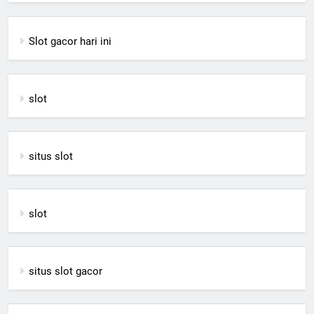
Slot gacor hari ini
slot
situs slot
slot
situs slot gacor