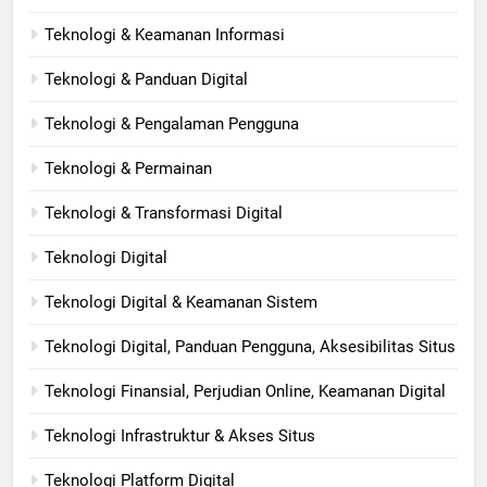
Teknologi & Keamanan Informasi
Teknologi & Panduan Digital
Teknologi & Pengalaman Pengguna
Teknologi & Permainan
Teknologi & Transformasi Digital
Teknologi Digital
Teknologi Digital & Keamanan Sistem
Teknologi Digital, Panduan Pengguna, Aksesibilitas Situs
Teknologi Finansial, Perjudian Online, Keamanan Digital
Teknologi Infrastruktur & Akses Situs
Teknologi Platform Digital