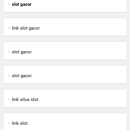
slot gacor
link slot gacor
slot gacor
slot gacor
link situs slot
link slot