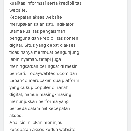
kualitas informasi serta kredibilitas
website.
Kecepatan akses website
merupakan salah satu indikator
utama kualitas pengalaman
pengguna dan kredibilitas konten
digital. Situs yang cepat diakses
tidak hanya membuat pengunjung
lebih nyaman, tetapi juga
meningkatkan peringkat di mesin
pencari. Todaywebtech.com dan
Lebah4d merupakan dua platform
yang cukup populer di ranah
digital, namun masing-masing
menunjukkan performa yang
berbeda dalam hal kecepatan
akses.
Analisis ini akan meninjau
kecepatan akses kedua website