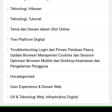
Teknologi, Hiburan
Teknologi, Tutorial
Tema dan Desain dalam Slot Online
Tren Platform Digital
Troubleshooting Login dan Privasi Panduan Pasca
Update Browser Manajemen Cookies dan Session
Optimasi Browser Mobile dan Desktop Keamanan dan
Pengalaman Pengguna
Uncategorized
User Experience & Desain Web
UX & Teknologi Web, Infrastruktur Digital