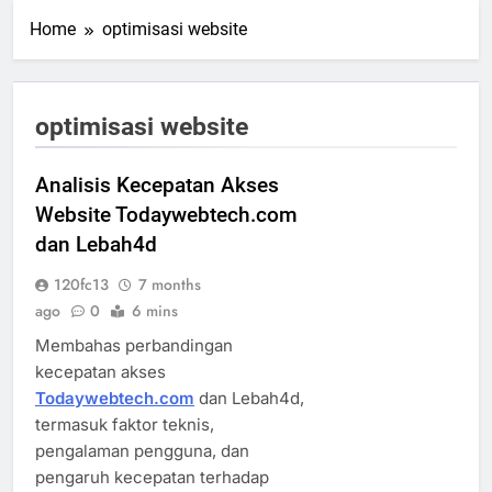
Home
optimisasi website
optimisasi website
Analisis Kecepatan Akses
Website Todaywebtech.com
dan Lebah4d
120fc13
7 months
ago
0
6 mins
Membahas perbandingan
kecepatan akses
Todaywebtech.com
dan Lebah4d,
termasuk faktor teknis,
pengalaman pengguna, dan
pengaruh kecepatan terhadap