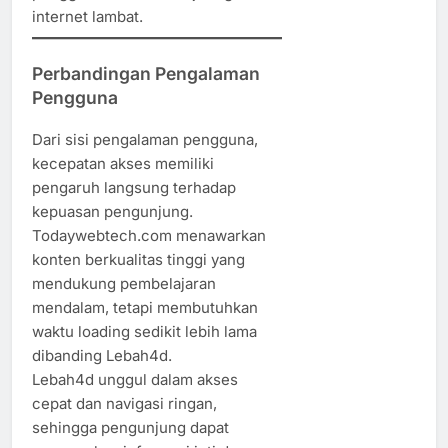
internet lambat.
Perbandingan Pengalaman
Pengguna
Dari sisi pengalaman pengguna,
kecepatan akses memiliki
pengaruh langsung terhadap
kepuasan pengunjung.
Todaywebtech.com menawarkan
konten berkualitas tinggi yang
mendukung pembelajaran
mendalam, tetapi membutuhkan
waktu loading sedikit lebih lama
dibanding Lebah4d.
Lebah4d unggul dalam akses
cepat dan navigasi ringan,
sehingga pengunjung dapat