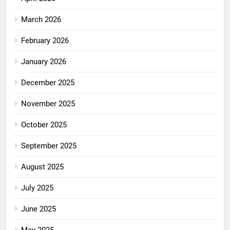
March 2026
February 2026
January 2026
December 2025
November 2025
October 2025
September 2025
August 2025
July 2025
June 2025