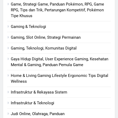
Game, Strategi Game, Panduan Pokémon, RPG, Game
RPG, Tips dan Trik, Pertarungan Kompetitif, Pokémon
Tipe Khusus
Gaming & Teknologi
Gaming, Slot Online, Strategi Permainan
Gaming, Teknologi, Komunitas Digital
Gaya Hidup Digital, User Experience Gaming, Kesehatan
Mental & Gaming, Panduan Pemula Game
Home & Living Gaming Lifestyle Ergonomic Tips Digital
Wellness
Infrastruktur & Rekayasa Sistem
Infrastruktur & Teknologi
Judi Online, Olahraga, Panduan