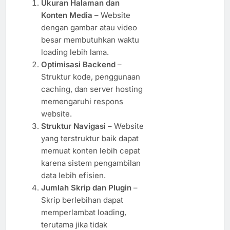
Ukuran Halaman dan
Konten Media
– Website
dengan gambar atau video
besar membutuhkan waktu
loading lebih lama.
Optimisasi Backend
–
Struktur kode, penggunaan
caching, dan server hosting
memengaruhi respons
website.
Struktur Navigasi
– Website
yang terstruktur baik dapat
memuat konten lebih cepat
karena sistem pengambilan
data lebih efisien.
Jumlah Skrip dan Plugin
–
Skrip berlebihan dapat
memperlambat loading,
terutama jika tidak