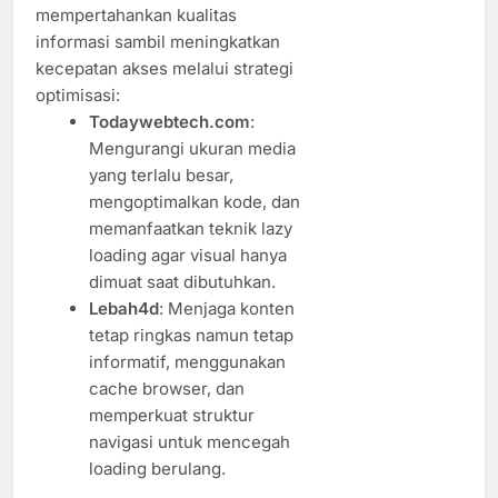
mempertahankan kualitas
informasi sambil meningkatkan
kecepatan akses melalui strategi
optimisasi:
Todaywebtech.com
:
Mengurangi ukuran media
yang terlalu besar,
mengoptimalkan kode, dan
memanfaatkan teknik lazy
loading agar visual hanya
dimuat saat dibutuhkan.
Lebah4d
: Menjaga konten
tetap ringkas namun tetap
informatif, menggunakan
cache browser, dan
memperkuat struktur
navigasi untuk mencegah
loading berulang.