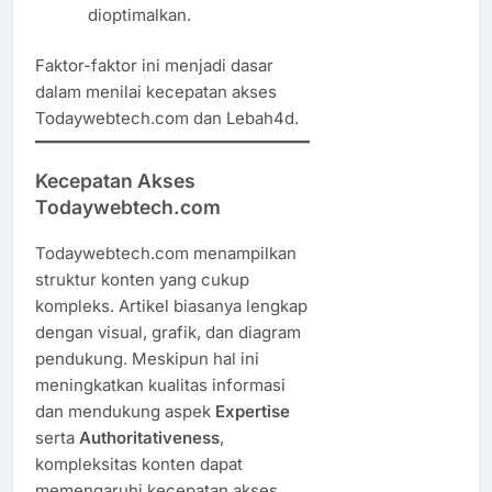
dioptimalkan.
Faktor-faktor ini menjadi dasar
dalam menilai kecepatan akses
Todaywebtech.com dan Lebah4d.
Kecepatan Akses
Todaywebtech.com
Todaywebtech.com menampilkan
struktur konten yang cukup
kompleks. Artikel biasanya lengkap
dengan visual, grafik, dan diagram
pendukung. Meskipun hal ini
meningkatkan kualitas informasi
dan mendukung aspek
Expertise
serta
Authoritativeness
,
kompleksitas konten dapat
memengaruhi kecepatan akses,