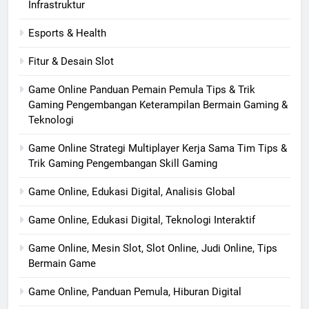
Infrastruktur
Esports & Health
Fitur & Desain Slot
Game Online Panduan Pemain Pemula Tips & Trik
Gaming Pengembangan Keterampilan Bermain Gaming &
Teknologi
Game Online Strategi Multiplayer Kerja Sama Tim Tips &
Trik Gaming Pengembangan Skill Gaming
Game Online, Edukasi Digital, Analisis Global
Game Online, Edukasi Digital, Teknologi Interaktif
Game Online, Mesin Slot, Slot Online, Judi Online, Tips
Bermain Game
Game Online, Panduan Pemula, Hiburan Digital