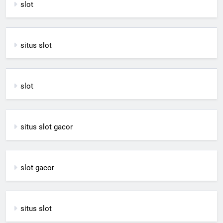
slot
situs slot
slot
situs slot gacor
slot gacor
situs slot