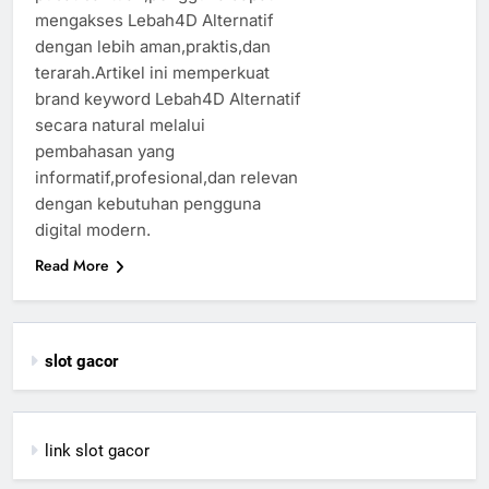
mengakses Lebah4D Alternatif
dengan lebih aman,praktis,dan
terarah.Artikel ini memperkuat
brand keyword Lebah4D Alternatif
secara natural melalui
pembahasan yang
informatif,profesional,dan relevan
dengan kebutuhan pengguna
digital modern.
Read More
slot gacor
link slot gacor