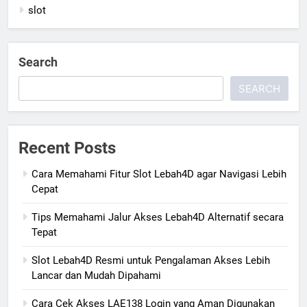
slot
Search
SEARCH
Recent Posts
Cara Memahami Fitur Slot Lebah4D agar Navigasi Lebih
Cepat
Tips Memahami Jalur Akses Lebah4D Alternatif secara
Tepat
Slot Lebah4D Resmi untuk Pengalaman Akses Lebih
Lancar dan Mudah Dipahami
Cara Cek Akses LAE138 Login yang Aman Digunakan