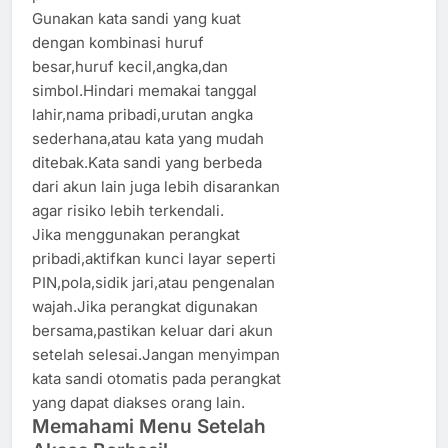
Gunakan kata sandi yang kuat
dengan kombinasi huruf
besar,huruf kecil,angka,dan
simbol.Hindari memakai tanggal
lahir,nama pribadi,urutan angka
sederhana,atau kata yang mudah
ditebak.Kata sandi yang berbeda
dari akun lain juga lebih disarankan
agar risiko lebih terkendali.
Jika menggunakan perangkat
pribadi,aktifkan kunci layar seperti
PIN,pola,sidik jari,atau pengenalan
wajah.Jika perangkat digunakan
bersama,pastikan keluar dari akun
setelah selesai.Jangan menyimpan
kata sandi otomatis pada perangkat
yang dapat diakses orang lain.
Memahami Menu Setelah