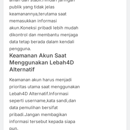
publik yang tidak jelas
keamanannya,terutama saat
memasukkan informasi
akun.Koneksi pribadi lebih mudah
dikontrol dan membantu menjaga
data tetap berada dalam kendali
pengguna.
Keamanan Akun Saat
Menggunakan Lebah4D
Alternatif
Keamanan akun harus menjadi
prioritas utama saat menggunakan
Lebah4D Alternatif.Informasi
seperti username,kata sandi,dan
data pemulihan bersifat
pribadi.Jangan membagikan
informasi tersebut kepada siapa
pun.