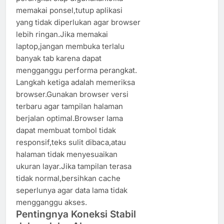
memakai ponsel,tutup aplikasi
yang tidak diperlukan agar browser
lebih ringan.Jika memakai
laptop,jangan membuka terlalu
banyak tab karena dapat
mengganggu performa perangkat.
Langkah ketiga adalah memeriksa
browser.Gunakan browser versi
terbaru agar tampilan halaman
berjalan optimal.Browser lama
dapat membuat tombol tidak
responsif,teks sulit dibaca,atau
halaman tidak menyesuaikan
ukuran layar.Jika tampilan terasa
tidak normal,bersihkan cache
seperlunya agar data lama tidak
mengganggu akses.
Pentingnya Koneksi Stabil