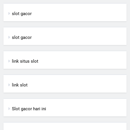
slot gacor
slot gacor
link situs slot
link slot
Slot gacor hari ini