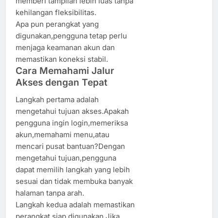
memberi tampilan lebih luas tanpa
kehilangan fleksibilitas.
Apa pun perangkat yang
digunakan,pengguna tetap perlu
menjaga keamanan akun dan
memastikan koneksi stabil.
Cara Memahami Jalur
Akses dengan Tepat
Langkah pertama adalah
mengetahui tujuan akses.Apakah
pengguna ingin login,memeriksa
akun,memahami menu,atau
mencari pusat bantuan?Dengan
mengetahui tujuan,pengguna
dapat memilih langkah yang lebih
sesuai dan tidak membuka banyak
halaman tanpa arah.
Langkah kedua adalah memastikan
perangkat siap digunakan.Jika