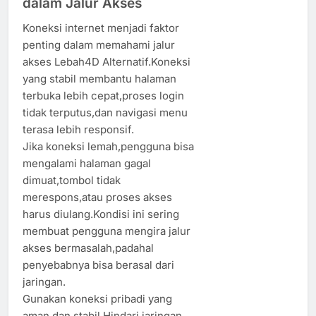
dalam Jalur Akses
Koneksi internet menjadi faktor
penting dalam memahami jalur
akses Lebah4D Alternatif.Koneksi
yang stabil membantu halaman
terbuka lebih cepat,proses login
tidak terputus,dan navigasi menu
terasa lebih responsif.
Jika koneksi lemah,pengguna bisa
mengalami halaman gagal
dimuat,tombol tidak
merespons,atau proses akses
harus diulang.Kondisi ini sering
membuat pengguna mengira jalur
akses bermasalah,padahal
penyebabnya bisa berasal dari
jaringan.
Gunakan koneksi pribadi yang
aman dan stabil.Hindari jaringan