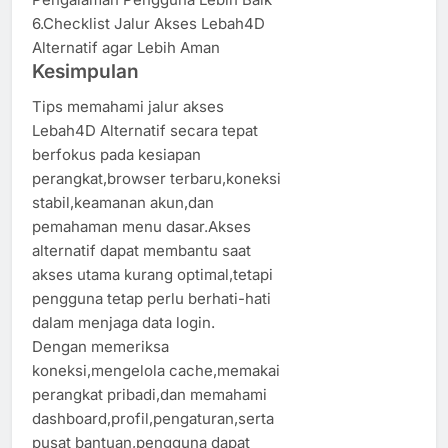
6.Checklist Jalur Akses Lebah4D
Alternatif agar Lebih Aman
Kesimpulan
Tips memahami jalur akses
Lebah4D Alternatif secara tepat
berfokus pada kesiapan
perangkat,browser terbaru,koneksi
stabil,keamanan akun,dan
pemahaman menu dasar.Akses
alternatif dapat membantu saat
akses utama kurang optimal,tetapi
pengguna tetap perlu berhati-hati
dalam menjaga data login.
Dengan memeriksa
koneksi,mengelola cache,memakai
perangkat pribadi,dan memahami
dashboard,profil,pengaturan,serta
pusat bantuan,pengguna dapat