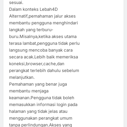
sesuai.
Dalam konteks Lebah4D
Alternatif,pemahaman jalur akses
membantu pengguna menghindari
langkah yang terburu-
buru.Misalnya,ketika akses utama
terasa lambat,pengguna tidak perlu
langsung mencoba banyak cara
secara acak.Lebih baik memeriksa
koneksi,browser,cache,dan
perangkat terlebih dahulu sebelum
melanjutkan.
Pemahaman yang benar juga
membantu menjaga
keamanan.Pengguna tidak boleh
memasukkan informasi login pada
halaman yang tidak jelas atau
menggunakan perangkat umum
tanpa perlindungan.Akses yang