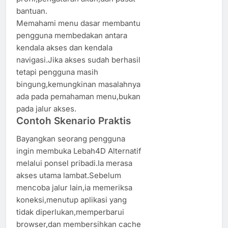
bantuan.
Memahami menu dasar membantu
pengguna membedakan antara
kendala akses dan kendala
navigasi.Jika akses sudah berhasil
tetapi pengguna masih
bingung,kemungkinan masalahnya
ada pada pemahaman menu,bukan
pada jalur akses.
Contoh Skenario Praktis
Bayangkan seorang pengguna
ingin membuka Lebah4D Alternatif
melalui ponsel pribadi.Ia merasa
akses utama lambat.Sebelum
mencoba jalur lain,ia memeriksa
koneksi,menutup aplikasi yang
tidak diperlukan,memperbarui
browser,dan membersihkan cache