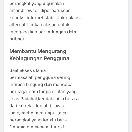
perangkat yang digunakan
aman,browser diperbarui,dan
koneksi internet stabil.Jalur akses
alternatif bukan alasan untuk
mengabaikan perlindungan data
pribadi.
Membantu Mengurangi
Kebingungan Pengguna
Saat akses utama
bermasalah,pengguna sering
merasa bingung dan mencoba
berbagai cara tanpa urutan yang
jelas.Padahal,kendala bisa berasal
dari koneksi lemah,browser
lama,cache menumpuk,atau
perangkat yang terlalu berat.
Dengan memahami fungsi