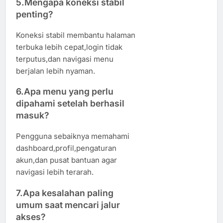
5.Mengapa koneksi stabil
penting?
Koneksi stabil membantu halaman
terbuka lebih cepat,login tidak
terputus,dan navigasi menu
berjalan lebih nyaman.
6.Apa menu yang perlu
dipahami setelah berhasil
masuk?
Pengguna sebaiknya memahami
dashboard,profil,pengaturan
akun,dan pusat bantuan agar
navigasi lebih terarah.
7.Apa kesalahan paling
umum saat mencari jalur
akses?