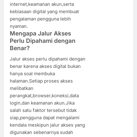
internet,keamanan akun,serta
kebiasaan digital yang membuat
pengalaman pengguna lebih
nyaman.
Mengapa Jalur Akses
Perlu Dipahami dengan
Benar?
Jalur akses perlu dipahami dengan
benar karena akses digital bukan
hanya soal membuka
halaman.Setiap proses akses
melibatkan
perangkat,browser,koneksi,data
login,dan keamanan akun.Jika
salah satu faktor tersebut tidak
siap,pengguna dapat mengalami
kendala meskipun jalur akses yang
digunakan sebenarnya sudah