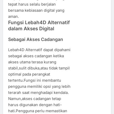
tepat harus selalu berjalan
bersama kebiasaan digital yang
aman.
Fungsi Lebah4D Alternatif
dalam Akses Digital
Sebagai Akses Cadangan
Lebah4D Alternatif dapat dipahami
sebagai akses cadangan ketika
akses utama terasa kurang
stabil,sulit dibuka,atau tidak tampil
optimal pada perangkat
tertentu.Fungsi ini membantu
pengguna memiliki opsi yang lebih
terarah saat menghadapi kendala.
Namun,akses cadangan tetap
harus digunakan dengan hati-
hati.Pengguna perlu memastikan