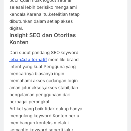
publik,dan tidak logout setelah
selesai lebih berisiko mengalami
kendala.Karena itu,ketelitian tetap
dibutuhkan dalam setiap akses
digital.
Insight SEO dan Otoritas
Konten
Dari sudut pandang SEO,keyword
lebah4d alternatif
memiliki brand
intent yang kuat.Pengguna yang
mencarinya biasanya ingin
memahami akses cadangan,login
aman,jalur akses,akses stabil,dan
pengalaman penggunaan dari
berbagai perangkat.
Artikel yang baik tidak cukup hanya
mengulang keyword.Konten perlu
membangun konteks melalui
semantic keyword seperti jalur