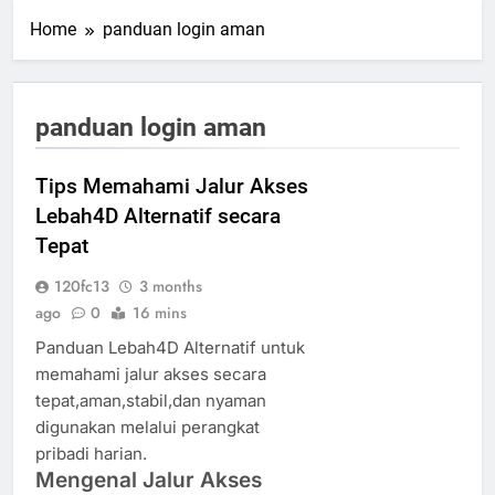
Home
panduan login aman
panduan login aman
Tips Memahami Jalur Akses
Lebah4D Alternatif secara
Tepat
120fc13
3 months
ago
0
16 mins
Panduan Lebah4D Alternatif untuk
memahami jalur akses secara
tepat,aman,stabil,dan nyaman
digunakan melalui perangkat
pribadi harian.
Mengenal Jalur Akses