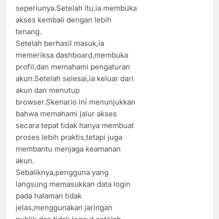
seperlunya.Setelah itu,ia membuka
akses kembali dengan lebih
tenang.
Setelah berhasil masuk,ia
memeriksa dashboard,membuka
profil,dan memahami pengaturan
akun.Setelah selesai,ia keluar dari
akun dan menutup
browser.Skenario ini menunjukkan
bahwa memahami jalur akses
secara tepat tidak hanya membuat
proses lebih praktis,tetapi juga
membantu menjaga keamanan
akun.
Sebaliknya,pengguna yang
langsung memasukkan data login
pada halaman tidak
jelas,menggunakan jaringan