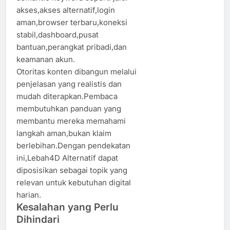
akses,akses alternatif,login
aman,browser terbaru,koneksi
stabil,dashboard,pusat
bantuan,perangkat pribadi,dan
keamanan akun.
Otoritas konten dibangun melalui
penjelasan yang realistis dan
mudah diterapkan.Pembaca
membutuhkan panduan yang
membantu mereka memahami
langkah aman,bukan klaim
berlebihan.Dengan pendekatan
ini,Lebah4D Alternatif dapat
diposisikan sebagai topik yang
relevan untuk kebutuhan digital
harian.
Kesalahan yang Perlu
Dihindari