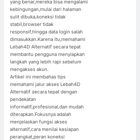
yang benar,mereka bisa mengalami
kebingungan,mulai dari halaman
sulit dibuka,koneksi tidak
stabil,browser tidak
responsif,hingga data login salah
dimasukkan.Karena itu,memahami
Lebah4D Alternatif secara tepat
membantu pengguna menyiapkan
langkah yang lebih rapi sebelum
mengakses akun.
Artikel ini membahas tips
memahami jalur akses Lebah4D
Alternatif secara tepat dengan
pendekatan
informatif,profesional,dan mudah
diterapkan.Fokusnya adalah
menjelaskan fungsi akses
alternatif,cara menilai kesiapan
perangkat,peran koneksi