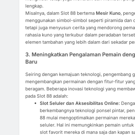
lengkap.
Misalnya, dalam Slot 88 bertema
Mesir Kuno
, peng
menggunakan simbol-simbol seperti piramida dan
tetapi juga menyusun cerita yang mendorong pemai
rahasia kuno yang terkubur dalam peradaban terse
elemen tambahan yang lebih dalam dari sekadar per
3.
Meningkatkan Pengalaman Pemain deng
Baru
Seiring dengan kemajuan teknologi, pengembang ga
mengembangkan permainan dengan fitur-fitur yang
beragam. Beberapa inovasi teknologi yang memba
pada Slot 88 adalah:
Slot Seluler dan Aksesibilitas Online:
Denga
berkembangnya teknologi ponsel pintar, p
88 mulai mengoptimalkan permainan mereka
seluler. Hal ini memungkinkan pemain untu
slot favorit mereka di mana saja dan kapan 