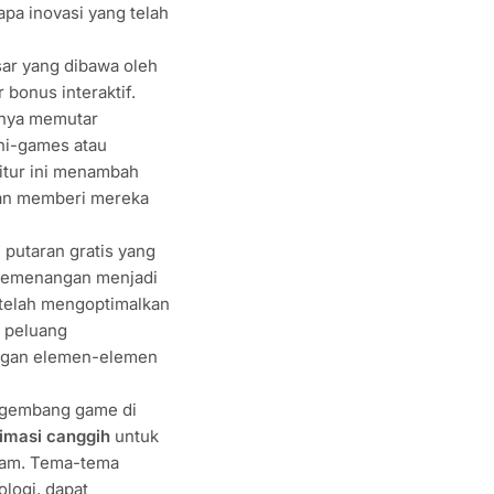
pa inovasi yang telah
sar yang dibawa oleh
bonus interaktif.
anya memutar
ini-games atau
itur ini menambah
dan memberi mereka
i putaran gratis yang
 kemenangan menjadi
 telah mengoptimalkan
k peluang
engan elemen-elemen
gembang game di
imasi canggih
untuk
lam. Tema-tema
ologi, dapat