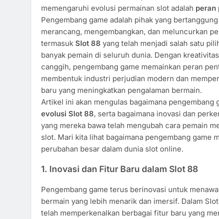
memengaruhi evolusi permainan slot adalah
peran
Pengembang game adalah pihak yang bertanggung 
merancang, mengembangkan, dan meluncurkan per
termasuk
Slot 88
yang telah menjadi salah satu pil
banyak pemain di seluruh dunia. Dengan kreativitas
canggih, pengembang game memainkan peran pent
membentuk industri perjudian modern dan memperke
baru yang meningkatkan pengalaman bermain.
Artikel ini akan mengulas bagaimana pengembang
evolusi Slot 88
, serta bagaimana inovasi dan perk
yang mereka bawa telah mengubah cara pemain me
slot. Mari kita lihat bagaimana pengembang gam
perubahan besar dalam dunia slot online.
1.
Inovasi dan Fitur Baru dalam Slot 88
Pengembang game terus berinovasi untuk menawa
bermain yang lebih menarik dan imersif. Dalam Sl
telah memperkenalkan berbagai fitur baru yang m