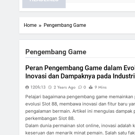
Home
Pengembang Game
Pengembang Game
Peran Pengembang Game dalam Evolu
Inovasi dan Dampaknya pada Industri
120fc13
2 Years Ago
0
9 Mins
Pelajari bagaimana pengembang game memainkan 
evolusi Slot 88, membawa inovasi dan fitur baru y
pengalaman bermain. Artikel ini mengulas dampa
perkembangan Slot 88.
Dalam dunia permainan slot online, inovasi adalah
keseruan dan menarik minat pemain. Salah satu fak