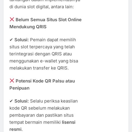
di dunia slot digital, antara lain:
Belum Semua Situs Slot Online
Mendukung QRIS
✔
Solusi:
Pemain dapat memilih
situs slot terpercaya yang telah
terintegrasi dengan QRIS atau
menggunakan e-wallet yang bisa
melakukan transfer ke QRIS.
Potensi Kode QR Palsu atau
Penipuan
✔
Solusi:
Selalu periksa keaslian
kode QR sebelum melakukan
pembayaran dan pastikan situs
tempat bermain memiliki
lisensi
resmi
.