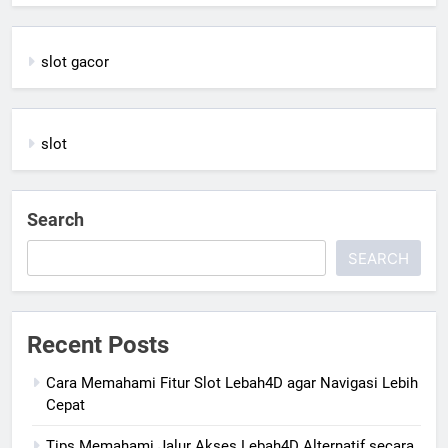
slot gacor
slot
Search
SEARCH
Recent Posts
Cara Memahami Fitur Slot Lebah4D agar Navigasi Lebih
Cepat
Tips Memahami Jalur Akses Lebah4D Alternatif secara