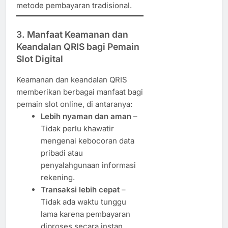
metode pembayaran tradisional.
3. Manfaat Keamanan dan
Keandalan QRIS bagi Pemain
Slot Digital
Keamanan dan keandalan QRIS
memberikan berbagai manfaat bagi
pemain slot online, di antaranya:
Lebih nyaman dan aman
–
Tidak perlu khawatir
mengenai kebocoran data
pribadi atau
penyalahgunaan informasi
rekening.
Transaksi lebih cepat
–
Tidak ada waktu tunggu
lama karena pembayaran
diproses secara instan.