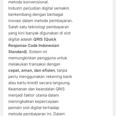
metode konvensional.
Industri perjudian digital semakin
berkembang dengan berbagai
inovasi dalam metode pembayaran.
Salah satu teknologi pembayaran
yang kini banyak digunakan di slot
digital adalah
QRIS (Quick
Response Code Indonesian
Standard)
. Sistem ini
memungkinkan pengguna untuk
melakukan transaksi dengan
cepat, aman, dan efisien
, tanpa
perlu menggunakan rekening bank
atau kartu kredit secara langsung.
Keamanan dan keandalan QRIS
menjadi faktor utama dalam
meningkatkan kepercayaan
pemain slot digital terhadap
metode pembayaran ini. Dalam