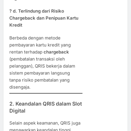
? d. Terlindung dari Risiko
Chargeback dan Penipuan Kartu
Kredit
Berbeda dengan metode
pembayaran kartu kredit yang
rentan terhadap
chargeback
(pembatalan transaksi oleh
pelanggan), QRIS bekerja dalam
sistem pembayaran langsung
tanpa risiko pembatalan yang
disengaja.
2. Keandalan QRIS dalam Slot
Digital
Selain aspek keamanan, QRIS juga
menawarkan keandalan tinggi