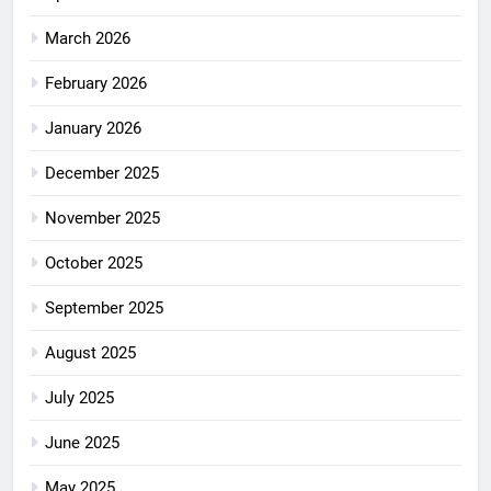
March 2026
February 2026
January 2026
December 2025
November 2025
October 2025
September 2025
August 2025
July 2025
June 2025
May 2025