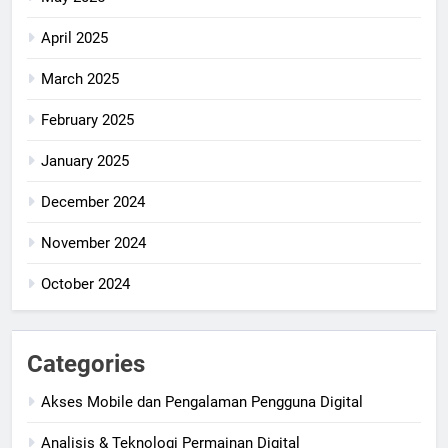
April 2025
March 2025
February 2025
January 2025
December 2024
November 2024
October 2024
Categories
Akses Mobile dan Pengalaman Pengguna Digital
Analisis & Teknologi Permainan Digital