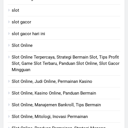
slot
slot gacor
slot gacor hari ini
Slot Online
Slot Online Terpercaya, Strategi Bermain Slot, Tips Profit
Slot, Game Slot Terbaru, Panduan Slot Online, Slot Gacor
Mingguan
Slot Online, Judi Online, Permainan Kasino
Slot Online, Kasino Online, Panduan Bermain
Slot Online, Manajemen Bankroll, Tips Bermain
Slot Online, Mitologi, Inovasi Permainan