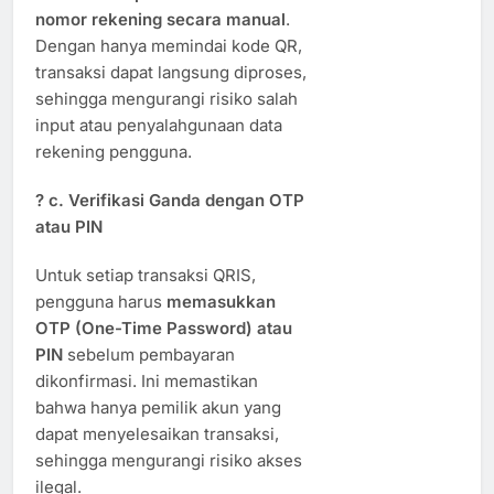
nomor rekening secara manual
.
Dengan hanya memindai kode QR,
transaksi dapat langsung diproses,
sehingga mengurangi risiko salah
input atau penyalahgunaan data
rekening pengguna.
? c. Verifikasi Ganda dengan OTP
atau PIN
Untuk setiap transaksi QRIS,
pengguna harus
memasukkan
OTP (One-Time Password) atau
PIN
sebelum pembayaran
dikonfirmasi. Ini memastikan
bahwa hanya pemilik akun yang
dapat menyelesaikan transaksi,
sehingga mengurangi risiko akses
ilegal.