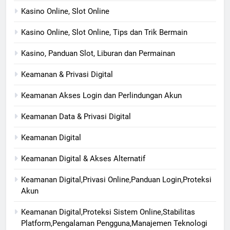
Kasino Online, Slot Online
Kasino Online, Slot Online, Tips dan Trik Bermain
Kasino, Panduan Slot, Liburan dan Permainan
Keamanan & Privasi Digital
Keamanan Akses Login dan Perlindungan Akun
Keamanan Data & Privasi Digital
Keamanan Digital
Keamanan Digital & Akses Alternatif
Keamanan Digital,Privasi Online,Panduan Login,Proteksi
Akun
Keamanan Digital,Proteksi Sistem Online,Stabilitas
Platform,Pengalaman Pengguna,Manajemen Teknologi