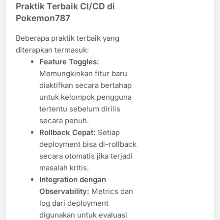
Praktik Terbaik CI/CD di
Pokemon787
Beberapa praktik terbaik yang
diterapkan termasuk:
Feature Toggles:
Memungkinkan fitur baru
diaktifkan secara bertahap
untuk kelompok pengguna
tertentu sebelum dirilis
secara penuh.
Rollback Cepat:
Setiap
deployment bisa di-rollback
secara otomatis jika terjadi
masalah kritis.
Integration dengan
Observability:
Metrics dan
log dari deployment
digunakan untuk evaluasi