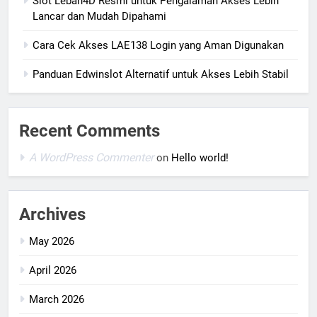
Slot Lebah4D Resmi untuk Pengalaman Akses Lebih
Lancar dan Mudah Dipahami
Cara Cek Akses LAE138 Login yang Aman Digunakan
Panduan Edwinslot Alternatif untuk Akses Lebih Stabil
Recent Comments
A WordPress Commenter
on
Hello world!
Archives
May 2026
April 2026
March 2026