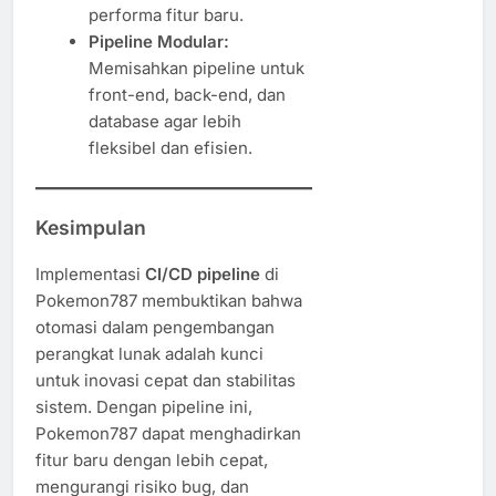
performa fitur baru.
Pipeline Modular:
Memisahkan pipeline untuk
front-end, back-end, dan
database agar lebih
fleksibel dan efisien.
Kesimpulan
Implementasi
CI/CD pipeline
di
Pokemon787 membuktikan bahwa
otomasi dalam pengembangan
perangkat lunak adalah kunci
untuk inovasi cepat dan stabilitas
sistem. Dengan pipeline ini,
Pokemon787 dapat menghadirkan
fitur baru dengan lebih cepat,
mengurangi risiko bug, dan