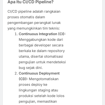
Apa Itu CI/CD Pipeline?
CI/CD pipeline adalah rangkaian
proses otomatis dalam
pengembangan perangkat lunak
yang memungkinkan tim teknis:
Continuous Integration (CI):
Menggabungkan kode dari
berbagai developer secara
berkala ke dalam repository
utama, disertai otomatisasi
pengujian untuk mendeteksi
bug sejak dini.
Continuous Deployment
(CD):
Mengotomatiskan
proses deploy ke
lingkungan staging atau
produksi setelah kode lolos
pengujian, memastikan