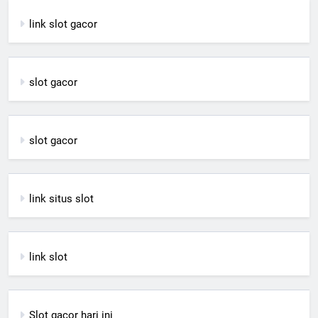
link slot gacor
slot gacor
slot gacor
link situs slot
link slot
Slot gacor hari ini