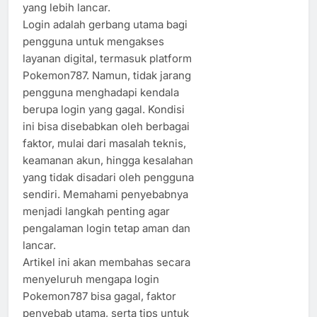
yang lebih lancar.
Login adalah gerbang utama bagi
pengguna untuk mengakses
layanan digital, termasuk platform
Pokemon787. Namun, tidak jarang
pengguna menghadapi kendala
berupa login yang gagal. Kondisi
ini bisa disebabkan oleh berbagai
faktor, mulai dari masalah teknis,
keamanan akun, hingga kesalahan
yang tidak disadari oleh pengguna
sendiri. Memahami penyebabnya
menjadi langkah penting agar
pengalaman login tetap aman dan
lancar.
Artikel ini akan membahas secara
menyeluruh mengapa login
Pokemon787 bisa gagal, faktor
penyebab utama, serta tips untuk