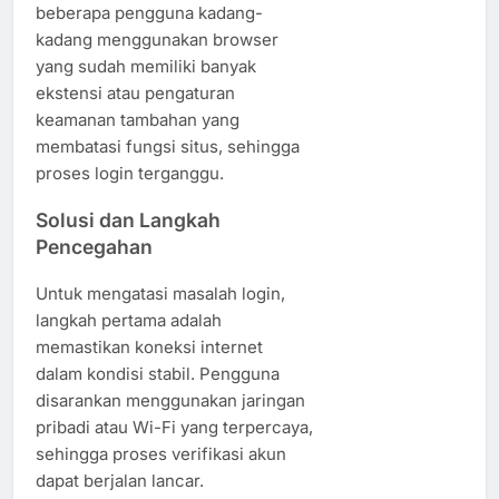
beberapa pengguna kadang-
kadang menggunakan browser
yang sudah memiliki banyak
ekstensi atau pengaturan
keamanan tambahan yang
membatasi fungsi situs, sehingga
proses login terganggu.
Solusi dan Langkah
Pencegahan
Untuk mengatasi masalah login,
langkah pertama adalah
memastikan koneksi internet
dalam kondisi stabil. Pengguna
disarankan menggunakan jaringan
pribadi atau Wi-Fi yang terpercaya,
sehingga proses verifikasi akun
dapat berjalan lancar.