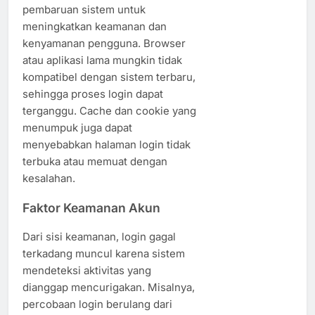
pembaruan sistem untuk
meningkatkan keamanan dan
kenyamanan pengguna. Browser
atau aplikasi lama mungkin tidak
kompatibel dengan sistem terbaru,
sehingga proses login dapat
terganggu. Cache dan cookie yang
menumpuk juga dapat
menyebabkan halaman login tidak
terbuka atau memuat dengan
kesalahan.
Faktor Keamanan Akun
Dari sisi keamanan, login gagal
terkadang muncul karena sistem
mendeteksi aktivitas yang
dianggap mencurigakan. Misalnya,
percobaan login berulang dari