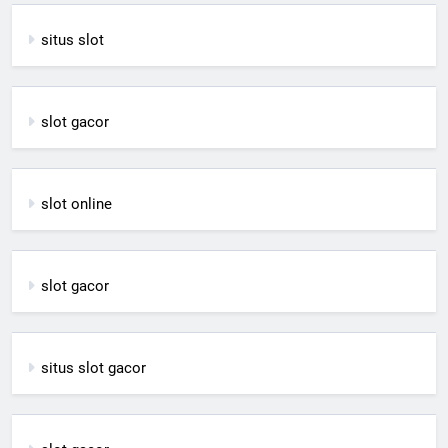
situs slot
slot gacor
slot online
slot gacor
situs slot gacor