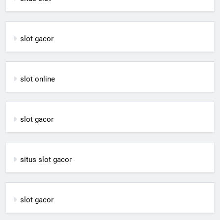
slot gacor
slot online
slot gacor
situs slot gacor
slot gacor