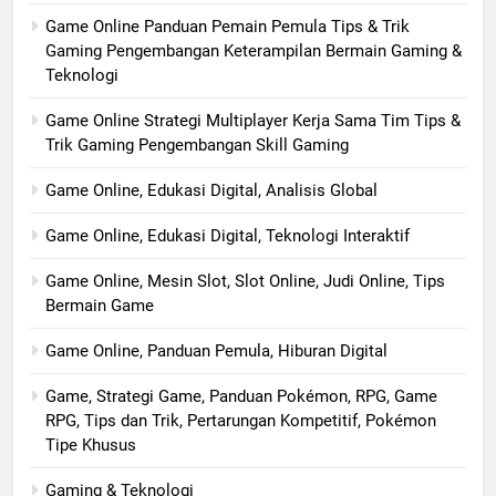
Game Online Panduan Pemain Pemula Tips & Trik
Gaming Pengembangan Keterampilan Bermain Gaming &
Teknologi
Game Online Strategi Multiplayer Kerja Sama Tim Tips &
Trik Gaming Pengembangan Skill Gaming
Game Online, Edukasi Digital, Analisis Global
Game Online, Edukasi Digital, Teknologi Interaktif
Game Online, Mesin Slot, Slot Online, Judi Online, Tips
Bermain Game
Game Online, Panduan Pemula, Hiburan Digital
Game, Strategi Game, Panduan Pokémon, RPG, Game
RPG, Tips dan Trik, Pertarungan Kompetitif, Pokémon
Tipe Khusus
Gaming & Teknologi