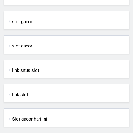
slot gacor
slot gacor
link situs slot
link slot
Slot gacor hari ini