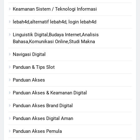
Keamanan Sistem / Teknologi Informasi
lebah4d,alternatif lebah4d, login lebah4d
Linguistik Digital,Budaya Internet,Analisis
Bahasa,Komunikasi Online,Studi Makna
Navigasi Digital
Panduan & Tips Slot
Panduan Akses
Panduan Akses & Keamanan Digital
Panduan Akses Brand Digital
Panduan Akses Digital Aman
Panduan Akses Pemula