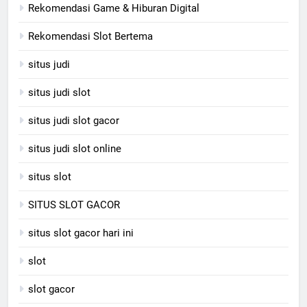
Rekomendasi Game & Hiburan Digital
Rekomendasi Slot Bertema
situs judi
situs judi slot
situs judi slot gacor
situs judi slot online
situs slot
SITUS SLOT GACOR
situs slot gacor hari ini
slot
slot gacor