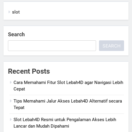
slot
Search
SEARCH
Recent Posts
Cara Memahami Fitur Slot Lebah4D agar Navigasi Lebih
Cepat
Tips Memahami Jalur Akses Lebah4D Alternatif secara
Tepat
Slot Lebah4D Resmi untuk Pengalaman Akses Lebih
Lancar dan Mudah Dipahami