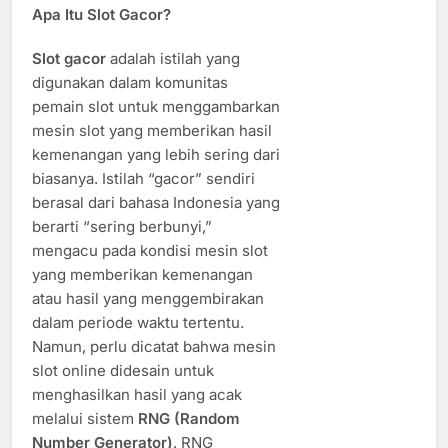
Apa Itu Slot Gacor?
Slot gacor
adalah istilah yang
digunakan dalam komunitas
pemain slot untuk menggambarkan
mesin slot yang memberikan hasil
kemenangan yang lebih sering dari
biasanya. Istilah “gacor” sendiri
berasal dari bahasa Indonesia yang
berarti “sering berbunyi,”
mengacu pada kondisi mesin slot
yang memberikan kemenangan
atau hasil yang menggembirakan
dalam periode waktu tertentu.
Namun, perlu dicatat bahwa mesin
slot online didesain untuk
menghasilkan hasil yang acak
melalui sistem
RNG (Random
Number Generator)
. RNG