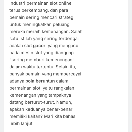
Industri permainan slot online
terus berkembang, dan para
pemain sering mencari strategi
untuk meningkatkan peluang
mereka meraih kemenangan. Salah
satu istilah yang sering terdengar
adalah
slot gacor
, yang mengacu
pada mesin slot yang dianggap
“sering memberi kemenangan”
dalam waktu tertentu. Selain itu,
banyak pemain yang mempercayai
adanya
pola beruntun
dalam
permainan slot, yaitu rangkaian
kemenangan yang tampaknya
datang berturut-turut. Namun,
apakah keduanya benar-benar
memiliki kaitan? Mari kita bahas
lebih lanjut.