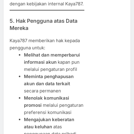
dengan kebijakan internal Kaya787.
5.
Hak Pengguna atas Data
Mereka
Kaya787 memberikan hak kepada
pengguna untuk:
Melihat dan memperbarui
informasi akun
kapan pun
melalui pengaturan profil
Meminta penghapusan
akun dan data terkait
secara permanen
Menolak komunikasi
promosi
melalui pengaturan
preferensi komunikasi
Mengajukan keberatan
atau keluhan
atas
penggunaan data pribadi