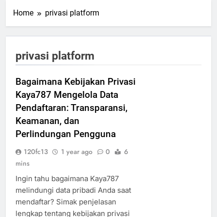
Home
privasi platform
privasi platform
Bagaimana Kebijakan Privasi
Kaya787 Mengelola Data
Pendaftaran: Transparansi,
Keamanan, dan
Perlindungan Pengguna
120fc13
1 year ago
0
6
mins
Ingin tahu bagaimana Kaya787
melindungi data pribadi Anda saat
mendaftar? Simak penjelasan
lengkap tentang kebijakan privasi