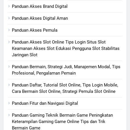
Panduan Akses Brand Digital
Panduan Akses Digital Aman
Panduan Akses Pemula
Panduan Akses Slot Online Tips Login Situs Slot
Keamanan Akses Slot Edukasi Pengguna Slot Stabilitas
Jaringan Slot
Panduan Bermain, Strategi Judi, Manajemen Modal, Tips
Profesional, Pengalaman Pemain
Panduan Daftar, Tutorial Slot Online, Tips Login Mobile,
Cara Bermain Slot Online, Strategi Pemula Slot Online
Panduan Fitur dan Navigasi Digital
Panduan Gaming Teknik Bermain Game Peningkatan
Keterampilan Gaming Game Online Tips dan Trik
Bermain Game