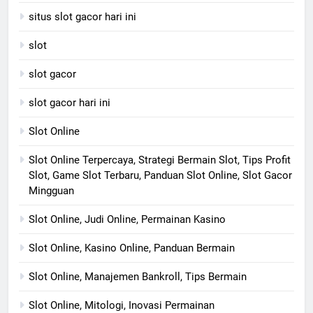
situs slot gacor hari ini
slot
slot gacor
slot gacor hari ini
Slot Online
Slot Online Terpercaya, Strategi Bermain Slot, Tips Profit
Slot, Game Slot Terbaru, Panduan Slot Online, Slot Gacor
Mingguan
Slot Online, Judi Online, Permainan Kasino
Slot Online, Kasino Online, Panduan Bermain
Slot Online, Manajemen Bankroll, Tips Bermain
Slot Online, Mitologi, Inovasi Permainan