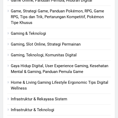
Game Online, Panduan Pemula, Hiburan Digital
Game, Strategi Game, Panduan Pokémon, RPG, Game
RPG, Tips dan Trik, Pertarungan Kompetitif, Pokémon
Tipe Khusus
Gaming & Teknologi
Gaming, Slot Online, Strategi Permainan
Gaming, Teknologi, Komunitas Digital
Gaya Hidup Digital, User Experience Gaming, Kesehatan
Mental & Gaming, Panduan Pemula Game
Home & Living Gaming Lifestyle Ergonomic Tips Digital
Wellness
Infrastruktur & Rekayasa Sistem
Infrastruktur & Teknologi