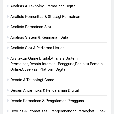
Analisis & Teknologi Permainan Digital
Analisis Komunitas & Strategi Permainan
Analisis Permainan Slot
Analisis Sistem & Keamanan Data
Analisis Slot & Performa Harian
Arsitektur Game Digital,Analisis Sistem
Permainan,Desain Interaksi Pengguna,Perilaku Pemain
Online,Observasi Platform Digital
Desain & Teknologi Game
Desain Antarmuka & Pengalaman Digital
Desain Permainan & Pengalaman Pengguna
DevOps & Otomatisasi, Pengembangan Perangkat Lunak,