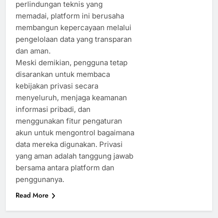
perlindungan teknis yang
memadai, platform ini berusaha
membangun kepercayaan melalui
pengelolaan data yang transparan
dan aman.
Meski demikian, pengguna tetap
disarankan untuk membaca
kebijakan privasi secara
menyeluruh, menjaga keamanan
informasi pribadi, dan
menggunakan fitur pengaturan
akun untuk mengontrol bagaimana
data mereka digunakan. Privasi
yang aman adalah tanggung jawab
bersama antara platform dan
penggunanya.
Read More