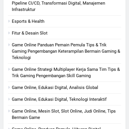
Pipeline CI/CD, Transformasi Digital, Manajemen
Infrastruktur
Esports & Health
Fitur & Desain Slot
Game Online Panduan Pemain Pemula Tips & Trik
Gaming Pengembangan Keterampilan Bermain Gaming &
Teknologi
Game Online Strategi Multiplayer Kerja Sama Tim Tips &
Trik Gaming Pengembangan Skill Gaming
Game Online, Edukasi Digital, Analisis Global
Game Online, Edukasi Digital, Teknologi Interaktif
Game Online, Mesin Slot, Slot Online, Judi Online, Tips
Bermain Game