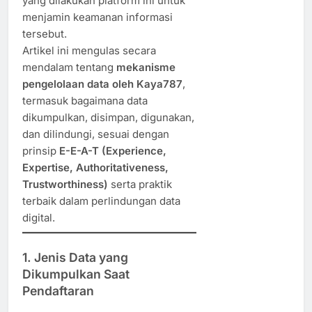
yang dilakukan platform ini untuk
menjamin keamanan informasi
tersebut.
Artikel ini mengulas secara
mendalam tentang
mekanisme
pengelolaan data oleh Kaya787
,
termasuk bagaimana data
dikumpulkan, disimpan, digunakan,
dan dilindungi, sesuai dengan
prinsip
E-E-A-T (Experience,
Expertise, Authoritativeness,
Trustworthiness)
serta praktik
terbaik dalam perlindungan data
digital.
1.
Jenis Data yang
Dikumpulkan Saat
Pendaftaran