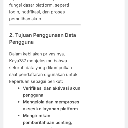
fungsi dasar platform, seperti
login, notifikasi, dan proses
pemulihan akun.
2.
Tujuan Penggunaan Data
Pengguna
Dalam kebijakan privasinya,
Kaya787 menjelaskan bahwa
seluruh data yang dikumpulkan
saat pendaftaran digunakan untuk
keperluan sebagai berikut:
Verifikasi dan aktivasi akun
pengguna
Mengelola dan memproses
akses ke layanan platform
Mengirimkan
pemberitahuan penting
,