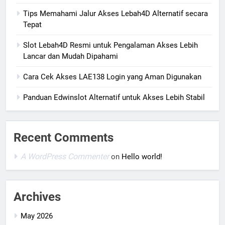
Tips Memahami Jalur Akses Lebah4D Alternatif secara
Tepat
Slot Lebah4D Resmi untuk Pengalaman Akses Lebih
Lancar dan Mudah Dipahami
Cara Cek Akses LAE138 Login yang Aman Digunakan
Panduan Edwinslot Alternatif untuk Akses Lebih Stabil
Recent Comments
A WordPress Commenter
on
Hello world!
Archives
May 2026