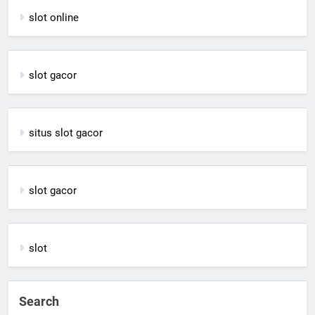
slot online
slot gacor
situs slot gacor
slot gacor
slot
Search