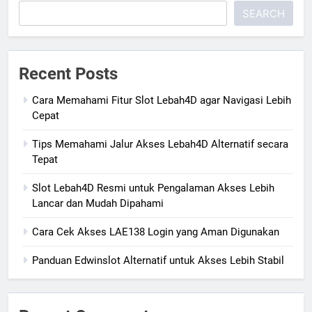
SEARCH
Recent Posts
Cara Memahami Fitur Slot Lebah4D agar Navigasi Lebih
Cepat
Tips Memahami Jalur Akses Lebah4D Alternatif secara
Tepat
Slot Lebah4D Resmi untuk Pengalaman Akses Lebih
Lancar dan Mudah Dipahami
Cara Cek Akses LAE138 Login yang Aman Digunakan
Panduan Edwinslot Alternatif untuk Akses Lebih Stabil