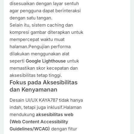
disesuaikan dengan layar sentuh
agar pengguna dapat berinteraksi
dengan satu tangan.
Selain itu, sistem caching dan
kompresi gambar diterapkan untuk
mempercepat waktu muat
halaman.Pengujian performa
dilakukan menggunakan alat
seperti
Google Lighthouse
untuk
memastikan skor kecepatan dan
aksesibilitas tetap tinggi.
Fokus pada Aksesibilitas
dan Kenyamanan
Desain UI/UX KAYA787 tidak hanya
indah, tetapi juga inklusif.Halaman
mendukung
aksesibilitas web
(Web Content Accessibility
Guidelines/WCAG)
dengan fitur