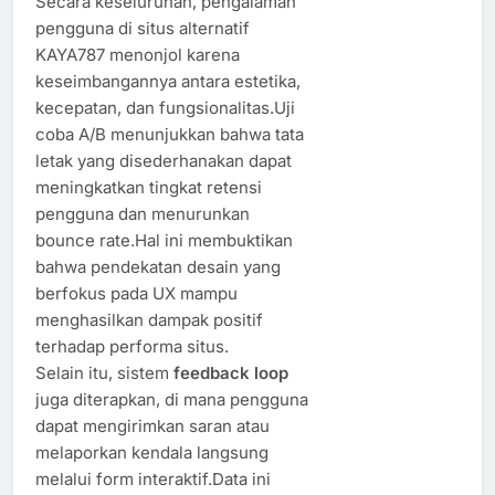
Secara keseluruhan, pengalaman
pengguna di situs alternatif
KAYA787 menonjol karena
keseimbangannya antara estetika,
kecepatan, dan fungsionalitas.Uji
coba A/B menunjukkan bahwa tata
letak yang disederhanakan dapat
meningkatkan tingkat retensi
pengguna dan menurunkan
bounce rate.Hal ini membuktikan
bahwa pendekatan desain yang
berfokus pada UX mampu
menghasilkan dampak positif
terhadap performa situs.
Selain itu, sistem
feedback loop
juga diterapkan, di mana pengguna
dapat mengirimkan saran atau
melaporkan kendala langsung
melalui form interaktif.Data ini