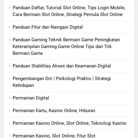
Panduan Daftar, Tutorial Slot Online, Tips Login Mobile,
Cara Bermain Slot Online, Strategi Pemula Slot Online
Panduan Fitur dan Navigasi Digital
Panduan Gaming Teknik Bermain Game Peningkatan
Keterampilan Gaming Game Online Tips dan Trik
Bermain Game
Panduan Stabilitas Akses dan Keamanan Digital
Pengembangan Diri | Psikologi Praktis | Strategi
Kehidupan
Permainan Digital
Permainan Kartu, Kasino Online, Hiburan
Permainan Kasino Online, Slot Online, Teknologi Kasino
Permainan Kasino, Slot Online, Fitur Slot