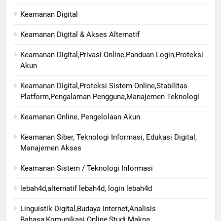
Keamanan Digital
Keamanan Digital & Akses Alternatif
Keamanan Digital,Privasi Online,Panduan Login,Proteksi
Akun
Keamanan Digital,Proteksi Sistem Online,Stabilitas
Platform,Pengalaman Pengguna,Manajemen Teknologi
Keamanan Online, Pengelolaan Akun
Keamanan Siber, Teknologi Informasi, Edukasi Digital,
Manajemen Akses
Keamanan Sistem / Teknologi Informasi
lebah4d,alternatif lebah4d, login lebah4d
Linguistik Digital,Budaya Internet,Analisis
Bahasa,Komunikasi Online,Studi Makna