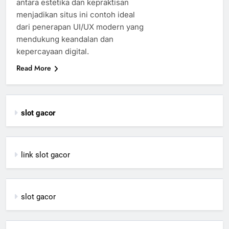
antara estetika dan kepraktisan
menjadikan situs ini contoh ideal
dari penerapan UI/UX modern yang
mendukung keandalan dan
kepercayaan digital.
Read More
slot gacor
link slot gacor
slot gacor