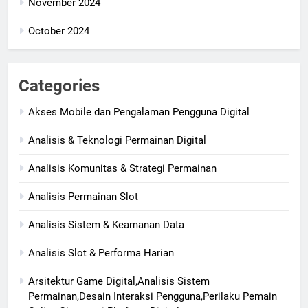
November 2024
October 2024
Categories
Akses Mobile dan Pengalaman Pengguna Digital
Analisis & Teknologi Permainan Digital
Analisis Komunitas & Strategi Permainan
Analisis Permainan Slot
Analisis Sistem & Keamanan Data
Analisis Slot & Performa Harian
Arsitektur Game Digital,Analisis Sistem
Permainan,Desain Interaksi Pengguna,Perilaku Pemain