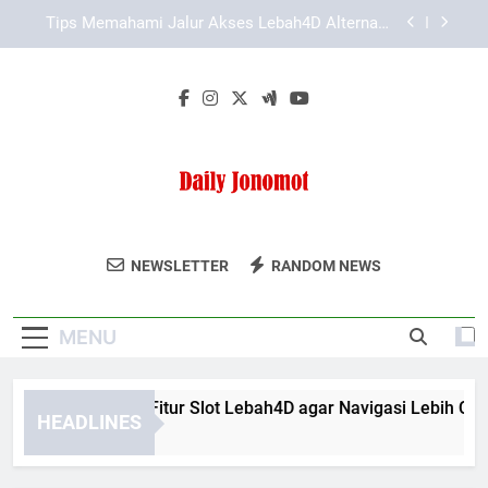
Skip
Slot Lebah4D Resmi untuk Pengalaman Akses
to
Lebih Lancar dan Mudah Dipahami
content
Cara Cek Akses LAE138 Login yang Aman
Digunakan
Cara Memahami Fitur Slot Lebah4D agar Navigasi
Lebih Cepat
Tips Memahami Jalur Akses Lebah4D Alternatif
secara Tepat
Slot Lebah4D Resmi untuk Pengalaman Akses
Lebih Lancar dan Mudah Dipahami
Daily Jonomot
Ikuti Berita Dan Informasi Terbaru Dari Daily
Cara Cek Akses LAE138 Login yang Aman
NEWSLETTER
RANDOM NEWS
Digunakan
Jonomot.
MENU
ra Memahami Fitur Slot Lebah4D agar Navigasi Lebih Cepat
HEADLINES
Months Ago