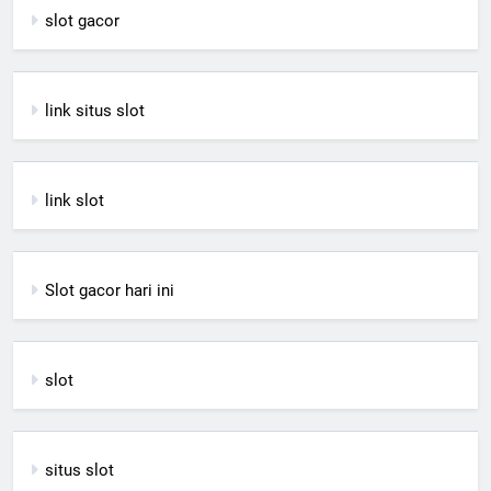
slot gacor
link situs slot
link slot
Slot gacor hari ini
slot
situs slot