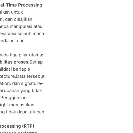
al-Time Processing
ikan untuk
, dan disajikan
npa manipulasi atau
gevaluasi sejauh mana
ndalan, dan
.
da tiga pilar utama:
bilitas proses
.Setiap
idasi berlapis
tecture.Data tersebut
ation, dan signature-
erubahan yang tidak
n.Penggunaan
light memastikan
ang tidak dapat diubah
rocessing (RTP)