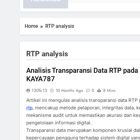
Home
RTP analysis
RTP analysis
Analisis Transparansi Data RTP pada
KAYA787
120fc13
10 Months Ago
0
8 Mins
Artikel ini mengulas analisis transparansi data RT
rtp
, mencakup metode pelaporan, integritas data, 
mekanisme audit untuk memastikan akurasi dan kea
pengelolaan informasi digital.
Transparansi data merupakan komponen krusial da
kepercayaan pengguna terhadap sistem digital yan