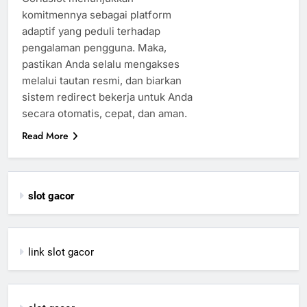
komitmennya sebagai platform
adaptif yang peduli terhadap
pengalaman pengguna. Maka,
pastikan Anda selalu mengakses
melalui tautan resmi, dan biarkan
sistem redirect bekerja untuk Anda
secara otomatis, cepat, dan aman.
Read More
slot gacor
link slot gacor