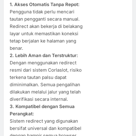
1. Akses Otomatis Tanpa Repot:
Pengguna tidak perlu mencari
tautan pengganti secara manual.
Redirect akan bekerja di belakang
layar untuk memastikan koneksi
tetap berjalan ke halaman yang
benar.
2. Lebih Aman dan Terstruktur:
Dengan menggunakan redirect
resmi dari sistem Corlaslot, risiko
terkena tautan palsu dapat
diminimalkan. Semua pengalihan
dilakukan melalui jalur yang telah
diverifikasi secara internal.
3. Kompatibel dengan Semua
Perangkat:
Sistem redirect yang digunakan
bersifat universal dan kompatibel
dengan hampir semua browser