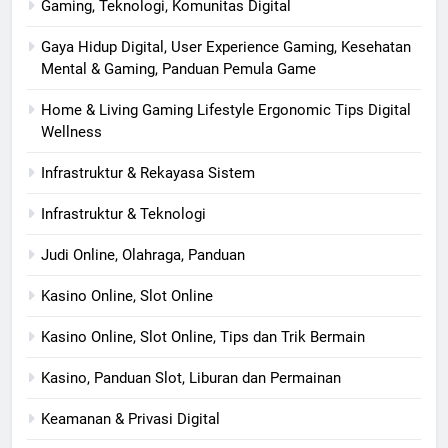
Gaming, Teknologi, Komunitas Digital
Gaya Hidup Digital, User Experience Gaming, Kesehatan
Mental & Gaming, Panduan Pemula Game
Home & Living Gaming Lifestyle Ergonomic Tips Digital
Wellness
Infrastruktur & Rekayasa Sistem
Infrastruktur & Teknologi
Judi Online, Olahraga, Panduan
Kasino Online, Slot Online
Kasino Online, Slot Online, Tips dan Trik Bermain
Kasino, Panduan Slot, Liburan dan Permainan
Keamanan & Privasi Digital