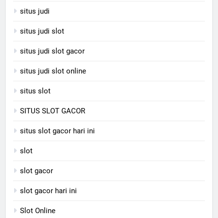
situs judi
situs judi slot
situs judi slot gacor
situs judi slot online
situs slot
SITUS SLOT GACOR
situs slot gacor hari ini
slot
slot gacor
slot gacor hari ini
Slot Online