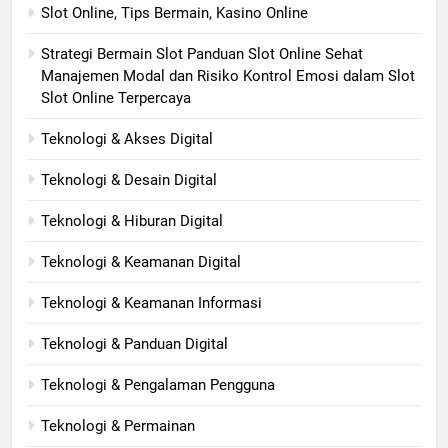
Slot Online, Tips Bermain, Kasino Online
Strategi Bermain Slot Panduan Slot Online Sehat
Manajemen Modal dan Risiko Kontrol Emosi dalam Slot
Slot Online Terpercaya
Teknologi & Akses Digital
Teknologi & Desain Digital
Teknologi & Hiburan Digital
Teknologi & Keamanan Digital
Teknologi & Keamanan Informasi
Teknologi & Panduan Digital
Teknologi & Pengalaman Pengguna
Teknologi & Permainan