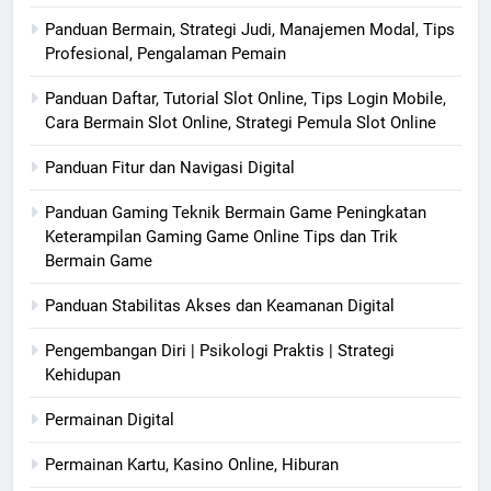
Panduan Bermain, Strategi Judi, Manajemen Modal, Tips
Profesional, Pengalaman Pemain
Panduan Daftar, Tutorial Slot Online, Tips Login Mobile,
Cara Bermain Slot Online, Strategi Pemula Slot Online
Panduan Fitur dan Navigasi Digital
Panduan Gaming Teknik Bermain Game Peningkatan
Keterampilan Gaming Game Online Tips dan Trik
Bermain Game
Panduan Stabilitas Akses dan Keamanan Digital
Pengembangan Diri | Psikologi Praktis | Strategi
Kehidupan
Permainan Digital
Permainan Kartu, Kasino Online, Hiburan