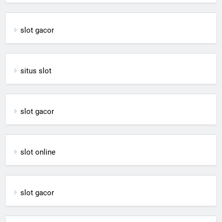
slot gacor
situs slot
slot gacor
slot online
slot gacor