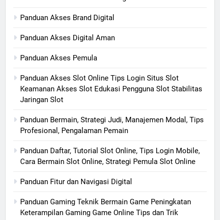
Panduan Akses Brand Digital
Panduan Akses Digital Aman
Panduan Akses Pemula
Panduan Akses Slot Online Tips Login Situs Slot
Keamanan Akses Slot Edukasi Pengguna Slot Stabilitas
Jaringan Slot
Panduan Bermain, Strategi Judi, Manajemen Modal, Tips
Profesional, Pengalaman Pemain
Panduan Daftar, Tutorial Slot Online, Tips Login Mobile,
Cara Bermain Slot Online, Strategi Pemula Slot Online
Panduan Fitur dan Navigasi Digital
Panduan Gaming Teknik Bermain Game Peningkatan
Keterampilan Gaming Game Online Tips dan Trik