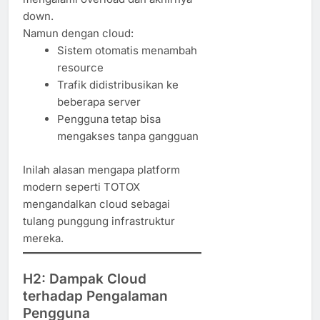
down.
Namun dengan cloud:
Sistem otomatis menambah
resource
Trafik didistribusikan ke
beberapa server
Pengguna tetap bisa
mengakses tanpa gangguan
Inilah alasan mengapa platform
modern seperti TOTOX
mengandalkan cloud sebagai
tulang punggung infrastruktur
mereka.
H2: Dampak Cloud
terhadap Pengalaman
Pengguna