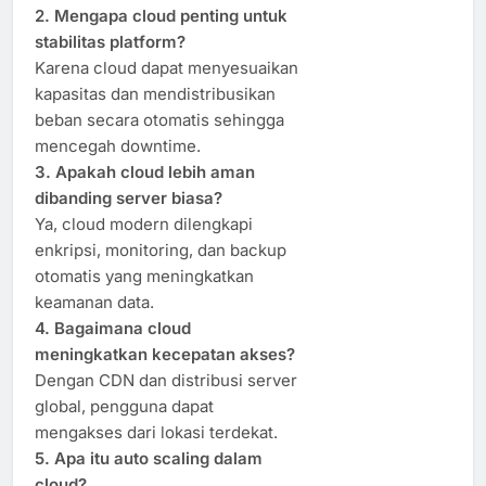
2. Mengapa cloud penting untuk
stabilitas platform?
Karena cloud dapat menyesuaikan
kapasitas dan mendistribusikan
beban secara otomatis sehingga
mencegah downtime.
3. Apakah cloud lebih aman
dibanding server biasa?
Ya, cloud modern dilengkapi
enkripsi, monitoring, dan backup
otomatis yang meningkatkan
keamanan data.
4. Bagaimana cloud
meningkatkan kecepatan akses?
Dengan CDN dan distribusi server
global, pengguna dapat
mengakses dari lokasi terdekat.
5. Apa itu auto scaling dalam
cloud?