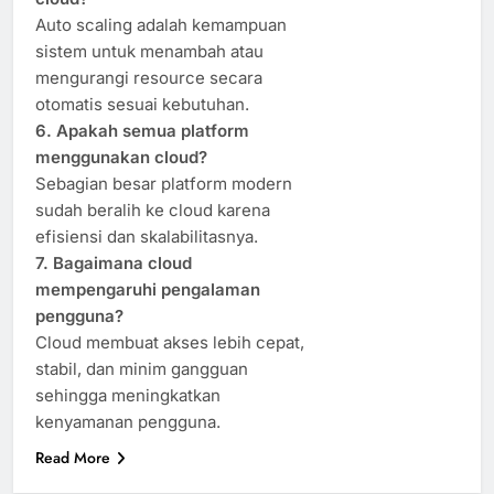
Auto scaling adalah kemampuan
sistem untuk menambah atau
mengurangi resource secara
otomatis sesuai kebutuhan.
6. Apakah semua platform
menggunakan cloud?
Sebagian besar platform modern
sudah beralih ke cloud karena
efisiensi dan skalabilitasnya.
7. Bagaimana cloud
mempengaruhi pengalaman
pengguna?
Cloud membuat akses lebih cepat,
stabil, dan minim gangguan
sehingga meningkatkan
kenyamanan pengguna.
Read More