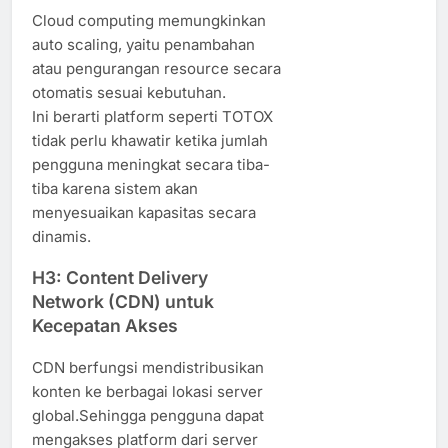
Cloud computing memungkinkan
auto scaling, yaitu penambahan
atau pengurangan resource secara
otomatis sesuai kebutuhan.
Ini berarti platform seperti TOTOX
tidak perlu khawatir ketika jumlah
pengguna meningkat secara tiba-
tiba karena sistem akan
menyesuaikan kapasitas secara
dinamis.
H3: Content Delivery
Network (CDN) untuk
Kecepatan Akses
CDN berfungsi mendistribusikan
konten ke berbagai lokasi server
global.Sehingga pengguna dapat
mengakses platform dari server