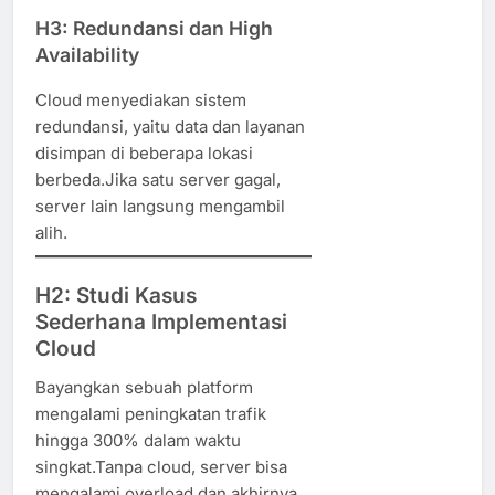
H3: Redundansi dan High
Availability
Cloud menyediakan sistem
redundansi, yaitu data dan layanan
disimpan di beberapa lokasi
berbeda.Jika satu server gagal,
server lain langsung mengambil
alih.
H2: Studi Kasus
Sederhana Implementasi
Cloud
Bayangkan sebuah platform
mengalami peningkatan trafik
hingga 300% dalam waktu
singkat.Tanpa cloud, server bisa
mengalami overload dan akhirnya