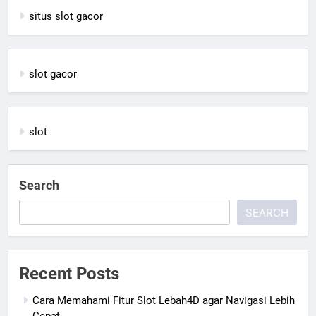
situs slot gacor
slot gacor
slot
Search
SEARCH
Recent Posts
Cara Memahami Fitur Slot Lebah4D agar Navigasi Lebih
Cepat