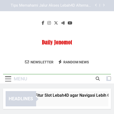
Skip
Slot Lebah4D Resmi untuk Pengalaman Akses
to
Lebih Lancar dan Mudah Dipahami
content
Cara Cek Akses LAE138 Login yang Aman
Digunakan
Cara Memahami Fitur Slot Lebah4D agar Navigasi
Lebih Cepat
Tips Memahami Jalur Akses Lebah4D Alternatif
secara Tepat
Slot Lebah4D Resmi untuk Pengalaman Akses
Lebih Lancar dan Mudah Dipahami
Daily Jonomot
Ikuti Berita Dan Informasi Terbaru Dari Daily
Cara Cek Akses LAE138 Login yang Aman
NEWSLETTER
RANDOM NEWS
Digunakan
Jonomot.
MENU
ara Memahami Fitur Slot Lebah4D agar Navigasi Lebih Cepat
HEADLINES
Months Ago