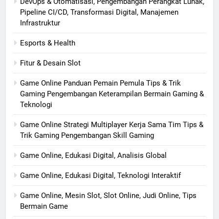
DevOps & Otomatisasi, Pengembangan Perangkat Lunak,
Pipeline CI/CD, Transformasi Digital, Manajemen
Infrastruktur
Esports & Health
Fitur & Desain Slot
Game Online Panduan Pemain Pemula Tips & Trik
Gaming Pengembangan Keterampilan Bermain Gaming &
Teknologi
Game Online Strategi Multiplayer Kerja Sama Tim Tips &
Trik Gaming Pengembangan Skill Gaming
Game Online, Edukasi Digital, Analisis Global
Game Online, Edukasi Digital, Teknologi Interaktif
Game Online, Mesin Slot, Slot Online, Judi Online, Tips
Bermain Game