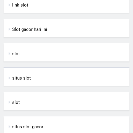
link slot
Slot gacor hari ini
slot
situs slot
slot
situs slot gacor