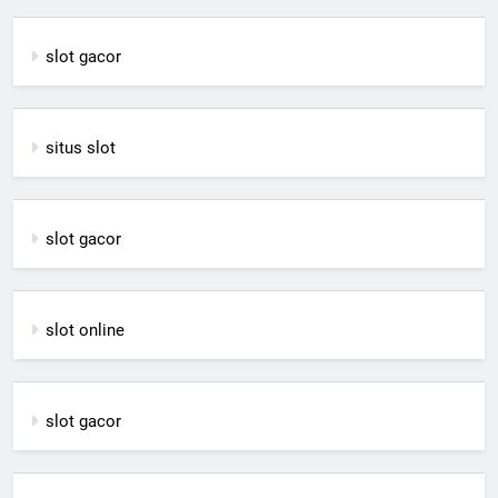
slot gacor
situs slot
slot gacor
slot online
slot gacor