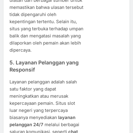
ulasan dari berbagai sumber untuk
memastikan bahwa ulasan tersebut
tidak dipengaruhi oleh
kepentingan tertentu. Selain itu,
situs yang terbuka terhadap umpan
balik dan mengatasi masalah yang
dilaporkan oleh pemain akan lebih
dipercaya.
5.
Layanan Pelanggan yang
Responsif
Layanan pelanggan adalah salah
satu faktor yang dapat
meningkatkan atau merusak
kepercayaan pemain. Situs slot
luar negeri yang terpercaya
biasanya menyediakan
layanan
pelanggan 24/7
melalui berbagai
saluran komunikasi, seperti
chat