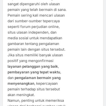
sangat dipengaruhi oleh ulasan
pemain yang telah bermain di sana.
Pemain sering kali mencari ulasan
dari sumber-sumber tepercaya
seperti forum perjudian online,
situs ulasan independen, dan
media sosial untuk mendapatkan
gambaran tentang pengalaman
pemain lain dengan situs tersebut.
Jika situs memiliki banyak ulasan
positif yang mengonfirmasi
layanan pelanggan yang baik
,
pembayaran yang tepat waktu
,
dan
pengalaman bermain yang
menyenangkan
, kepercayaan
pemain terhadap situs tersebut
akan meningkat.
Namun, penting untuk memeriksa