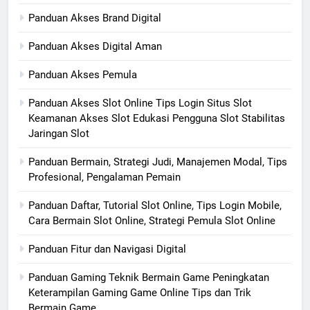
Panduan Akses Brand Digital
Panduan Akses Digital Aman
Panduan Akses Pemula
Panduan Akses Slot Online Tips Login Situs Slot
Keamanan Akses Slot Edukasi Pengguna Slot Stabilitas
Jaringan Slot
Panduan Bermain, Strategi Judi, Manajemen Modal, Tips
Profesional, Pengalaman Pemain
Panduan Daftar, Tutorial Slot Online, Tips Login Mobile,
Cara Bermain Slot Online, Strategi Pemula Slot Online
Panduan Fitur dan Navigasi Digital
Panduan Gaming Teknik Bermain Game Peningkatan
Keterampilan Gaming Game Online Tips dan Trik
Bermain Game