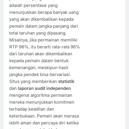
adalah persentase yang
menunjukkan berapa banyak uang
yang akan dikembalikan kepada
pemain dalam jangka panjang dari
total taruhan yang dipasang.
Misalnya, jika permainan memiliki
RTP 96%, itu berarti rata-rata 96%
dari taruhan akan dikembalikan
kepada pemain dalam bentuk
kemenangan, meskipun hasil
jangka pendek bisa bervariasi.
Situs yang memberikan
statistik
dan
laporan audit independen
mengenai algoritma permainan
mereka menunjukkan komitmen
terhadap keadilan dan
keterbukaan. Pemain akan merasa
lebih aman dan percaya diri ketika