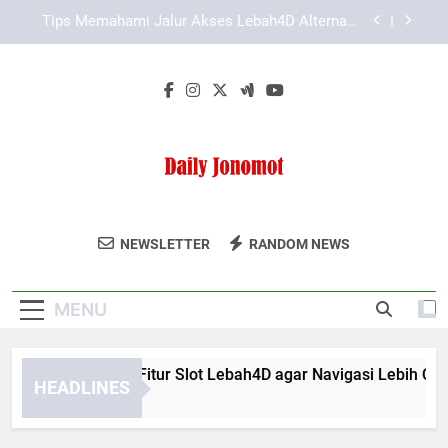
Skip
Slot Lebah4D Resmi untuk Pengalaman Akses
to
Lebih Lancar dan Mudah Dipahami
content
Cara Cek Akses LAE138 Login yang Aman
Digunakan
Cara Memahami Fitur Slot Lebah4D agar Navigasi
Lebih Cepat
Tips Memahami Jalur Akses Lebah4D Alternatif
secara Tepat
Slot Lebah4D Resmi untuk Pengalaman Akses
Lebih Lancar dan Mudah Dipahami
Daily Jonomot
Ikuti Berita Dan Informasi Terbaru Dari Daily
Cara Cek Akses LAE138 Login yang Aman
NEWSLETTER
RANDOM NEWS
Digunakan
Jonomot.
MENU
ara Memahami Fitur Slot Lebah4D agar Navigasi Lebih Cepat
HEADLINES
Months Ago