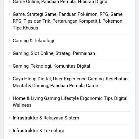
Game Online, Panduan Pemula, Hiburan Digital
Game, Strategi Game, Panduan Pokémon, RPG, Game
RPG, Tips dan Trik, Pertarungan Kompetitif, Pokémon
Tipe Khusus
Gaming & Teknologi
Gaming, Slot Online, Strategi Permainan
Gaming, Teknologi, Komunitas Digital
Gaya Hidup Digital, User Experience Gaming, Kesehatan
Mental & Gaming, Panduan Pemula Game
Home & Living Gaming Lifestyle Ergonomic Tips Digital
Wellness
Infrastruktur & Rekayasa Sistem
Infrastruktur & Teknologi