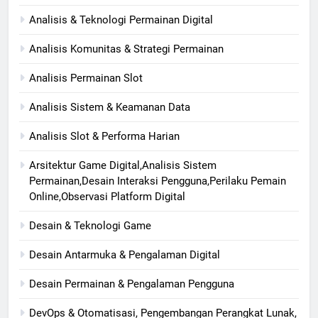
Analisis & Teknologi Permainan Digital
Analisis Komunitas & Strategi Permainan
Analisis Permainan Slot
Analisis Sistem & Keamanan Data
Analisis Slot & Performa Harian
Arsitektur Game Digital,Analisis Sistem
Permainan,Desain Interaksi Pengguna,Perilaku Pemain
Online,Observasi Platform Digital
Desain & Teknologi Game
Desain Antarmuka & Pengalaman Digital
Desain Permainan & Pengalaman Pengguna
DevOps & Otomatisasi, Pengembangan Perangkat Lunak,