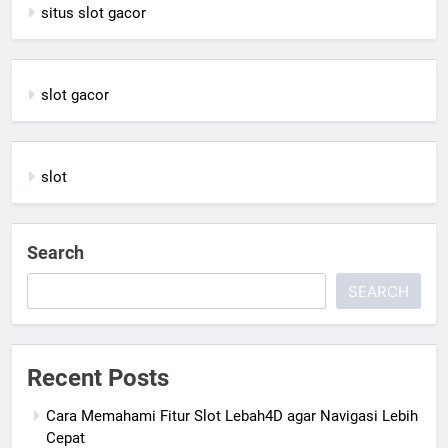
situs slot gacor
slot gacor
slot
Search
SEARCH
Recent Posts
Cara Memahami Fitur Slot Lebah4D agar Navigasi Lebih
Cepat