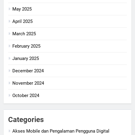
May 2025
April 2025
March 2025
February 2025
January 2025
December 2024
November 2024
October 2024
Categories
Akses Mobile dan Pengalaman Pengguna Digital