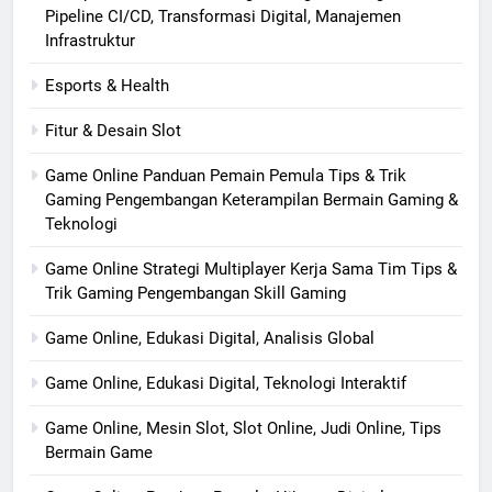
Pipeline CI/CD, Transformasi Digital, Manajemen
Infrastruktur
Esports & Health
Fitur & Desain Slot
Game Online Panduan Pemain Pemula Tips & Trik
Gaming Pengembangan Keterampilan Bermain Gaming &
Teknologi
Game Online Strategi Multiplayer Kerja Sama Tim Tips &
Trik Gaming Pengembangan Skill Gaming
Game Online, Edukasi Digital, Analisis Global
Game Online, Edukasi Digital, Teknologi Interaktif
Game Online, Mesin Slot, Slot Online, Judi Online, Tips
Bermain Game