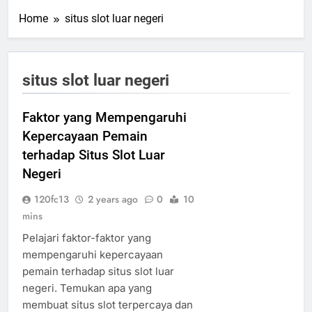
Home
situs slot luar negeri
situs slot luar negeri
Faktor yang Mempengaruhi
Kepercayaan Pemain
terhadap Situs Slot Luar
Negeri
120fc13
2 years ago
0
10
mins
Pelajari faktor-faktor yang
mempengaruhi kepercayaan
pemain terhadap situs slot luar
negeri. Temukan apa yang
membuat situs slot terpercaya dan