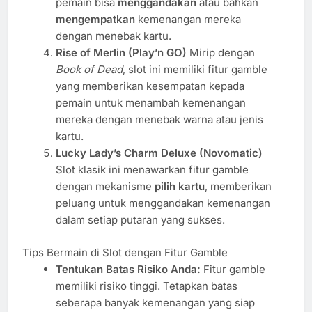
pemain bisa
menggandakan
atau bahkan
mengempatkan
kemenangan mereka
dengan menebak kartu.
Rise of Merlin (Play’n GO)
Mirip dengan
Book of Dead
, slot ini memiliki fitur gamble
yang memberikan kesempatan kepada
pemain untuk menambah kemenangan
mereka dengan menebak warna atau jenis
kartu.
Lucky Lady’s Charm Deluxe (Novomatic)
Slot klasik ini menawarkan fitur gamble
dengan mekanisme
pilih kartu
, memberikan
peluang untuk menggandakan kemenangan
dalam setiap putaran yang sukses.
Tips Bermain di Slot dengan Fitur Gamble
Tentukan Batas Risiko Anda:
Fitur gamble
memiliki risiko tinggi. Tetapkan batas
seberapa banyak kemenangan yang siap