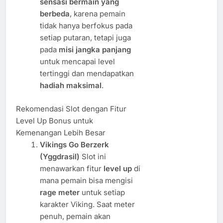
sensasi bermain yang
berbeda
, karena pemain
tidak hanya berfokus pada
setiap putaran, tetapi juga
pada
misi jangka panjang
untuk mencapai level
tertinggi dan mendapatkan
hadiah maksimal
.
Rekomendasi Slot dengan Fitur
Level Up Bonus untuk
Kemenangan Lebih Besar
Vikings Go Berzerk
(Yggdrasil)
Slot ini
menawarkan fitur
level up
di
mana pemain bisa mengisi
rage meter
untuk setiap
karakter Viking. Saat meter
penuh, pemain akan