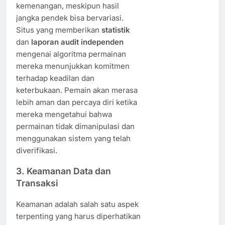
kemenangan, meskipun hasil
jangka pendek bisa bervariasi.
Situs yang memberikan
statistik
dan
laporan audit independen
mengenai algoritma permainan
mereka menunjukkan komitmen
terhadap keadilan dan
keterbukaan. Pemain akan merasa
lebih aman dan percaya diri ketika
mereka mengetahui bahwa
permainan tidak dimanipulasi dan
menggunakan sistem yang telah
diverifikasi.
3.
Keamanan Data dan
Transaksi
Keamanan adalah salah satu aspek
terpenting yang harus diperhatikan