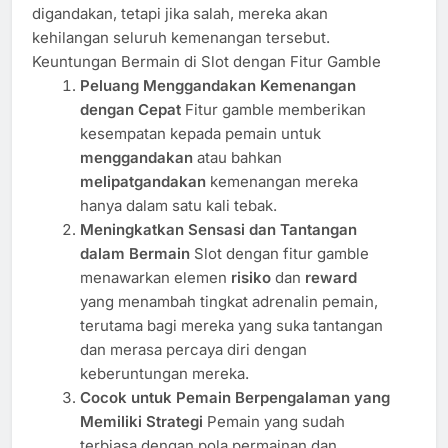
digandakan, tetapi jika salah, mereka akan
kehilangan seluruh kemenangan tersebut.
Keuntungan Bermain di Slot dengan Fitur Gamble
Peluang Menggandakan Kemenangan
dengan Cepat
Fitur gamble memberikan
kesempatan kepada pemain untuk
menggandakan
atau bahkan
melipatgandakan
kemenangan mereka
hanya dalam satu kali tebak.
Meningkatkan Sensasi dan Tantangan
dalam Bermain
Slot dengan fitur gamble
menawarkan elemen
risiko
dan
reward
yang menambah tingkat adrenalin pemain,
terutama bagi mereka yang suka tantangan
dan merasa percaya diri dengan
keberuntungan mereka.
Cocok untuk Pemain Berpengalaman yang
Memiliki Strategi
Pemain yang sudah
terbiasa dengan pola permainan dan