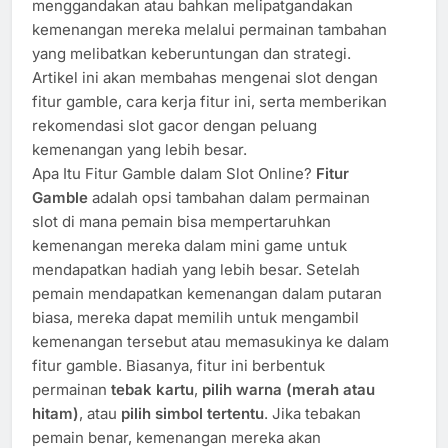
menggandakan atau bahkan melipatgandakan
kemenangan mereka melalui permainan tambahan
yang melibatkan keberuntungan dan strategi.
Artikel ini akan membahas mengenai slot dengan
fitur gamble, cara kerja fitur ini, serta memberikan
rekomendasi slot gacor dengan peluang
kemenangan yang lebih besar.
Apa Itu Fitur Gamble dalam Slot Online?
Fitur
Gamble
adalah opsi tambahan dalam permainan
slot di mana pemain bisa mempertaruhkan
kemenangan mereka dalam mini game untuk
mendapatkan hadiah yang lebih besar. Setelah
pemain mendapatkan kemenangan dalam putaran
biasa, mereka dapat memilih untuk mengambil
kemenangan tersebut atau memasukinya ke dalam
fitur gamble. Biasanya, fitur ini berbentuk
permainan
tebak kartu
,
pilih warna (merah atau
hitam)
, atau
pilih simbol tertentu
. Jika tebakan
pemain benar, kemenangan mereka akan