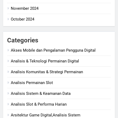
November 2024
October 2024
Categories
Akses Mobile dan Pengalaman Pengguna Digital
Analisis & Teknologi Permainan Digital
Analisis Komunitas & Strategi Permainan
Analisis Permainan Slot
Analisis Sistem & Keamanan Data
Analisis Slot & Performa Harian
Arsitektur Game Digital,Analisis Sistem