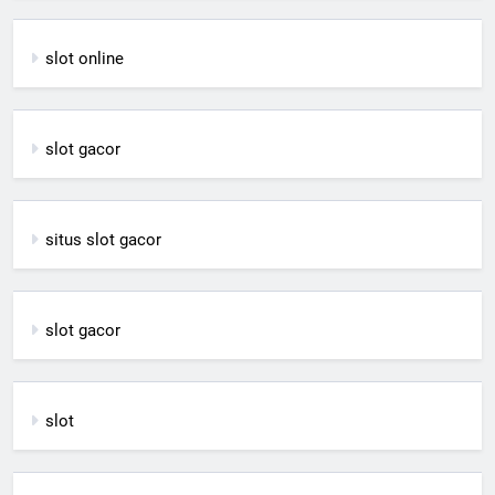
slot online
slot gacor
situs slot gacor
slot gacor
slot