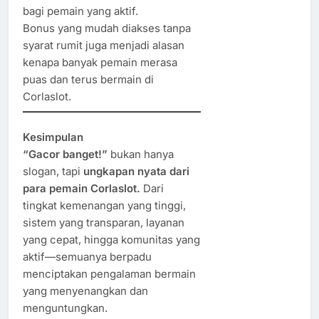
bagi pemain yang aktif.
Bonus yang mudah diakses tanpa
syarat rumit juga menjadi alasan
kenapa banyak pemain merasa
puas dan terus bermain di
Corlaslot.
Kesimpulan
“Gacor banget!”
bukan hanya
slogan, tapi
ungkapan nyata dari
para pemain Corlaslot.
Dari
tingkat kemenangan yang tinggi,
sistem yang transparan, layanan
yang cepat, hingga komunitas yang
aktif—semuanya berpadu
menciptakan pengalaman bermain
yang menyenangkan dan
menguntungkan.