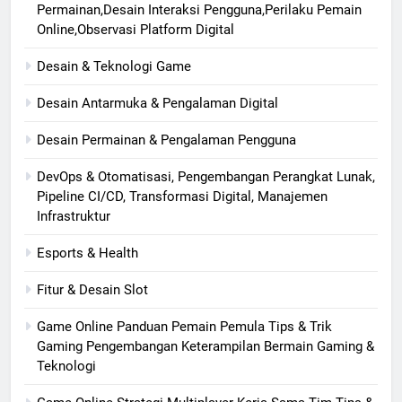
Permainan,Desain Interaksi Pengguna,Perilaku Pemain
Online,Observasi Platform Digital
Desain & Teknologi Game
Desain Antarmuka & Pengalaman Digital
Desain Permainan & Pengalaman Pengguna
DevOps & Otomatisasi, Pengembangan Perangkat Lunak,
Pipeline CI/CD, Transformasi Digital, Manajemen
Infrastruktur
Esports & Health
Fitur & Desain Slot
Game Online Panduan Pemain Pemula Tips & Trik
Gaming Pengembangan Keterampilan Bermain Gaming &
Teknologi