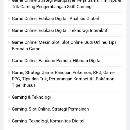
Game Online Strategi Multiplayer Kerja Sama Tim Tips &
Trik Gaming Pengembangan Skill Gaming
Game Online, Edukasi Digital, Analisis Global
Game Online, Edukasi Digital, Teknologi Interaktif
Game Online, Mesin Slot, Slot Online, Judi Online, Tips
Bermain Game
Game Online, Panduan Pemula, Hiburan Digital
Game, Strategi Game, Panduan Pokémon, RPG, Game
RPG, Tips dan Trik, Pertarungan Kompetitif, Pokémon
Tipe Khusus
Gaming & Teknologi
Gaming, Slot Online, Strategi Permainan
Gaming, Teknologi, Komunitas Digital