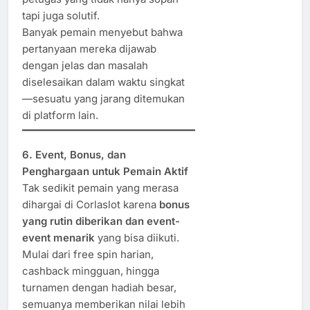
tapi juga solutif.
Banyak pemain menyebut bahwa
pertanyaan mereka dijawab
dengan jelas dan masalah
diselesaikan dalam waktu singkat
—sesuatu yang jarang ditemukan
di platform lain.
6. Event, Bonus, dan
Penghargaan untuk Pemain Aktif
Tak sedikit pemain yang merasa
dihargai di Corlaslot karena
bonus
yang rutin diberikan dan event-
event menarik
yang bisa diikuti.
Mulai dari free spin harian,
cashback mingguan, hingga
turnamen dengan hadiah besar,
semuanya memberikan nilai lebih