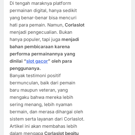
Di tengah maraknya platform
permainan digital, hanya sedikit
yang benar-benar bisa mencuri
hati para pemain. Namun,
Corlaslot
menjadi pengecualian. Bukan
hanya populer, tapi juga
menjadi
bahan pembicaraan karena
performa permainannya yang
dinilai “
slot gacor
” oleh para
penggunanya.
Banyak testimoni positif
bermunculan, baik dari pemain
baru maupun veteran, yang
mengaku bahwa mereka lebih
sering menang, lebih nyaman
bermain, dan merasa dihargai oleh
sistem serta layanan dari Corlaslot.
Artikel ini akan membahas lebih
dalam mengapa
Corlaslot begitu