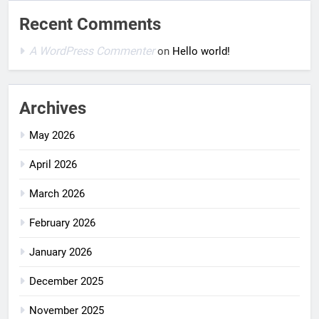
Recent Comments
A WordPress Commenter
on
Hello world!
Archives
May 2026
April 2026
March 2026
February 2026
January 2026
December 2025
November 2025