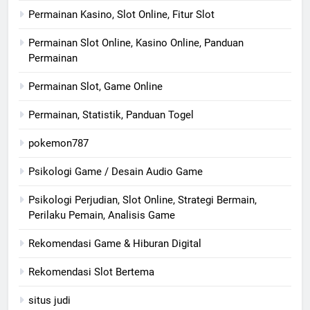
Permainan Kasino, Slot Online, Fitur Slot
Permainan Slot Online, Kasino Online, Panduan
Permainan
Permainan Slot, Game Online
Permainan, Statistik, Panduan Togel
pokemon787
Psikologi Game / Desain Audio Game
Psikologi Perjudian, Slot Online, Strategi Bermain,
Perilaku Pemain, Analisis Game
Rekomendasi Game & Hiburan Digital
Rekomendasi Slot Bertema
situs judi