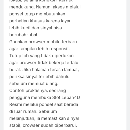
mendukung. Namun, akses melalui
ponsel tetap membutuhkan
perhatian khusus karena layar
lebih kecil dan sinyal bisa
berubah-ubah.
Gunakan browser mobile terbaru
agar tampilan lebih responsif.
Tutup tab yang tidak diperlukan
agar browser tidak bekerja terlalu
berat. Jika halaman terasa lambat,
periksa sinyal terlebih dahulu
sebelum memuat ulang.
Contoh praktisnya, seorang
pengguna membuka Slot Lebah4D
Resmi melalui ponsel saat berada
di luar rumah. Sebelum
melanjutkan, ia memastikan sinyal
stabil, browser sudah diperbarui,