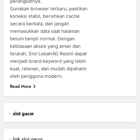
perangkatnya.
Gunakan browser terbaru, pastikan
koneksi stabil, bersihkan cache
secara berkala, dan jangan
memasukkan data saat halaman
belum tampil normal. Dengan
kebiasaan akses yang aman dan
terarah, Slot Lebah4D Resmi dapat
menjadi brand keyword yang lebih
kuat, relevan, dan mudah dipahami
oleh pengguna modern.
Read More
slot gacor
link slot gacor