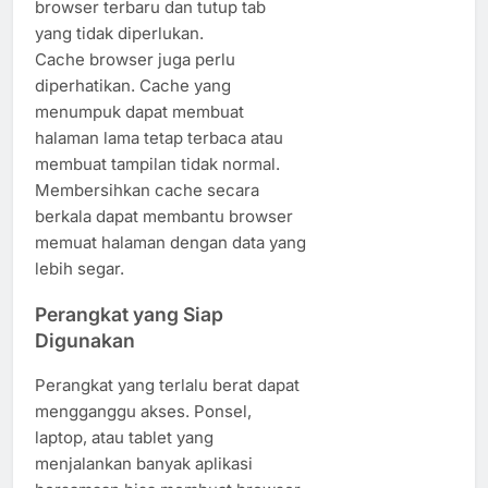
browser terbaru dan tutup tab
yang tidak diperlukan.
Cache browser juga perlu
diperhatikan. Cache yang
menumpuk dapat membuat
halaman lama tetap terbaca atau
membuat tampilan tidak normal.
Membersihkan cache secara
berkala dapat membantu browser
memuat halaman dengan data yang
lebih segar.
Perangkat yang Siap
Digunakan
Perangkat yang terlalu berat dapat
mengganggu akses. Ponsel,
laptop, atau tablet yang
menjalankan banyak aplikasi