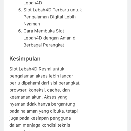
Lebah4D
Slot Lebah4D Terbaru untuk
Pengalaman Digital Lebih
Nyaman
Cara Membuka Slot
Lebah4D dengan Aman di
Berbagai Perangkat
Kesimpulan
Slot Lebah4D Resmi untuk
pengalaman akses lebih lancar
perlu dipahami dari sisi perangkat,
browser, koneksi, cache, dan
keamanan akun. Akses yang
nyaman tidak hanya bergantung
pada halaman yang dibuka, tetapi
juga pada kesiapan pengguna
dalam menjaga kondisi teknis