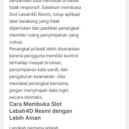
bersamaan bisa membuat browser
tidak responsif. Sebelum membuka
Slot Lebah4D Resmi, tutup aplikasi
latar belakang yang tidak
diperlukan dan pastikan perangkat
memiliki ruang penyimpanan yang
cukup.
Perangkat pribadi lebih disarankan
karena pengguna memiliki kontrol
terhadap riwayat browser,
penyimpanan kata sandi, dan
pengaturan keamanan. Jika
memakai perangkat bersama,
jangan menyimpan data login
secara otomatis.
Cara Membuka Slot
Lebah4D Resmi dengan
Lebih Aman
Langkah pertama adalah