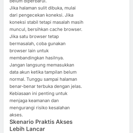
belum diperbarui.
Jika halaman sulit dibuka, mulai
dari pengecekan koneksi. Jika
koneksi stabil tetapi masalah masih
muncul, bersihkan cache browser.
Jika satu browser tetap
bermasalah, coba gunakan
browser lain untuk
membandingkan hasilnya.
Jangan langsung memasukkan
data akun ketika tampilan belum
normal. Tunggu sampai halaman
benar-benar terbuka dengan jelas.
Kebiasaan ini penting untuk
menjaga keamanan dan
mengurangi risiko kesalahan
akses.
Skenario Praktis Akses
Lebih Lancar