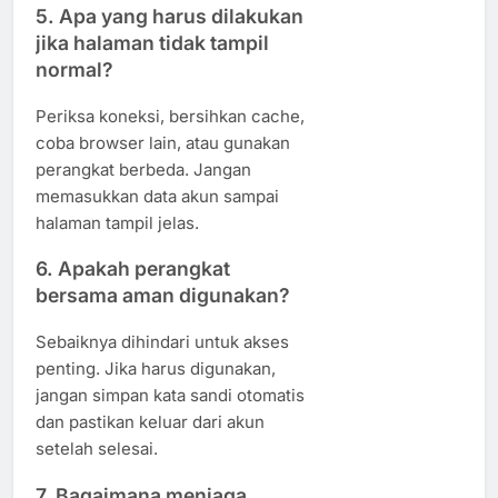
5. Apa yang harus dilakukan
jika halaman tidak tampil
normal?
Periksa koneksi, bersihkan cache,
coba browser lain, atau gunakan
perangkat berbeda. Jangan
memasukkan data akun sampai
halaman tampil jelas.
6. Apakah perangkat
bersama aman digunakan?
Sebaiknya dihindari untuk akses
penting. Jika harus digunakan,
jangan simpan kata sandi otomatis
dan pastikan keluar dari akun
setelah selesai.
7. Bagaimana menjaga