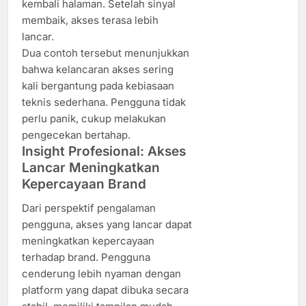
kembali halaman. Setelah sinyal
membaik, akses terasa lebih
lancar.
Dua contoh tersebut menunjukkan
bahwa kelancaran akses sering
kali bergantung pada kebiasaan
teknis sederhana. Pengguna tidak
perlu panik, cukup melakukan
pengecekan bertahap.
Insight Profesional: Akses
Lancar Meningkatkan
Kepercayaan Brand
Dari perspektif pengalaman
pengguna, akses yang lancar dapat
meningkatkan kepercayaan
terhadap brand. Pengguna
cenderung lebih nyaman dengan
platform yang dapat dibuka secara