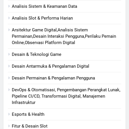
Analisis Sistem & Keamanan Data
Analisis Slot & Performa Harian
Arsitektur Game Digital,Analisis Sistem
Permainan,Desain Interaksi Pengguna,Perilaku Pemain
Online,Observasi Platform Digital
Desain & Teknologi Game
Desain Antarmuka & Pengalaman Digital
Desain Permainan & Pengalaman Pengguna
DevOps & Otomatisasi, Pengembangan Perangkat Lunak,
Pipeline CI/CD, Transformasi Digital, Manajemen
Infrastruktur
Esports & Health
Fitur & Desain Slot