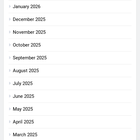
January 2026
December 2025
November 2025
October 2025
September 2025
August 2025
July 2025
June 2025
May 2025
April 2025
March 2025