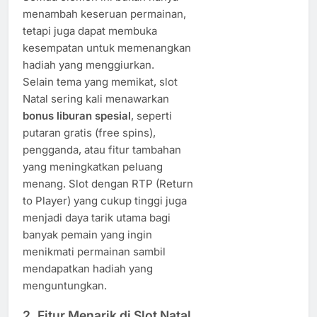
menambah keseruan permainan,
tetapi juga dapat membuka
kesempatan untuk memenangkan
hadiah yang menggiurkan.
Selain tema yang memikat, slot
Natal sering kali menawarkan
bonus liburan spesial
, seperti
putaran gratis (free spins),
pengganda, atau fitur tambahan
yang meningkatkan peluang
menang. Slot dengan RTP (Return
to Player) yang cukup tinggi juga
menjadi daya tarik utama bagi
banyak pemain yang ingin
menikmati permainan sambil
mendapatkan hadiah yang
menguntungkan.
2.
Fitur Menarik di Slot Natal