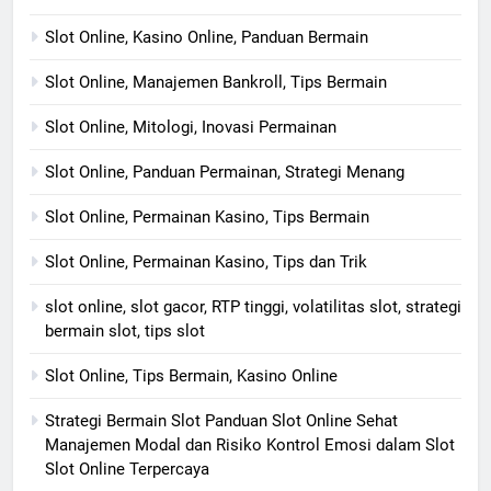
Slot Online, Kasino Online, Panduan Bermain
Slot Online, Manajemen Bankroll, Tips Bermain
Slot Online, Mitologi, Inovasi Permainan
Slot Online, Panduan Permainan, Strategi Menang
Slot Online, Permainan Kasino, Tips Bermain
Slot Online, Permainan Kasino, Tips dan Trik
slot online, slot gacor, RTP tinggi, volatilitas slot, strategi
bermain slot, tips slot
Slot Online, Tips Bermain, Kasino Online
Strategi Bermain Slot Panduan Slot Online Sehat
Manajemen Modal dan Risiko Kontrol Emosi dalam Slot
Slot Online Terpercaya