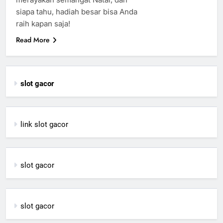
siapa tahu, hadiah besar bisa Anda
raih kapan saja!
Read More
slot gacor
link slot gacor
slot gacor
slot gacor