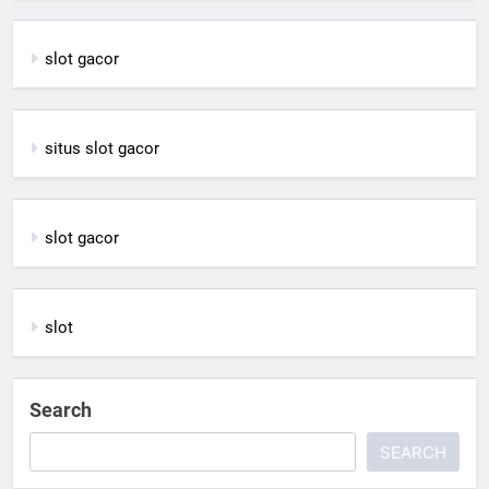
slot gacor
situs slot gacor
slot gacor
slot
Search
SEARCH