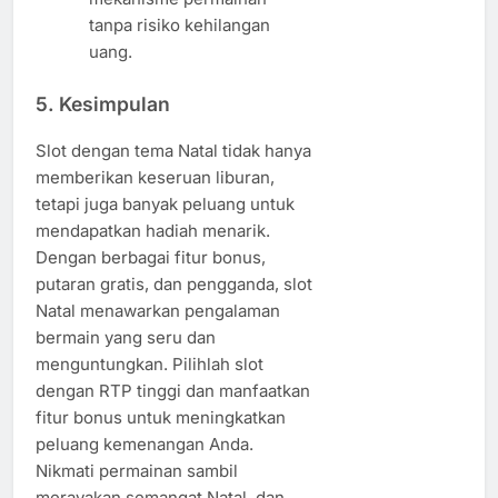
tanpa risiko kehilangan
uang.
5.
Kesimpulan
Slot dengan tema Natal tidak hanya
memberikan keseruan liburan,
tetapi juga banyak peluang untuk
mendapatkan hadiah menarik.
Dengan berbagai fitur bonus,
putaran gratis, dan pengganda, slot
Natal menawarkan pengalaman
bermain yang seru dan
menguntungkan. Pilihlah slot
dengan RTP tinggi dan manfaatkan
fitur bonus untuk meningkatkan
peluang kemenangan Anda.
Nikmati permainan sambil
merayakan semangat Natal, dan