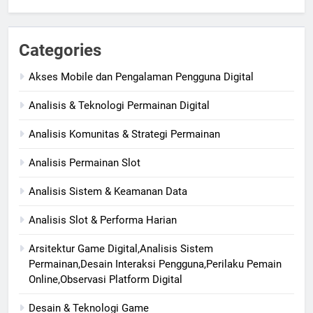
Categories
Akses Mobile dan Pengalaman Pengguna Digital
Analisis & Teknologi Permainan Digital
Analisis Komunitas & Strategi Permainan
Analisis Permainan Slot
Analisis Sistem & Keamanan Data
Analisis Slot & Performa Harian
Arsitektur Game Digital,Analisis Sistem
Permainan,Desain Interaksi Pengguna,Perilaku Pemain
Online,Observasi Platform Digital
Desain & Teknologi Game