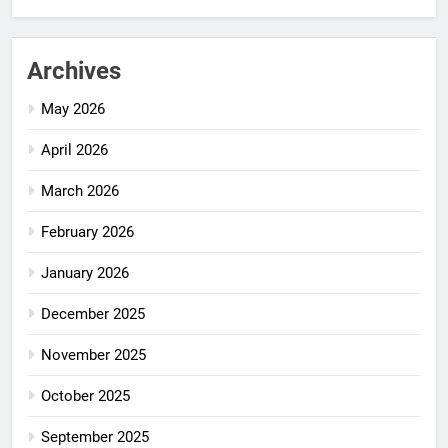
Archives
May 2026
April 2026
March 2026
February 2026
January 2026
December 2025
November 2025
October 2025
September 2025