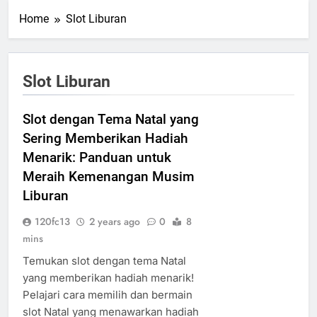
Home
Slot Liburan
Slot Liburan
Slot dengan Tema Natal yang
Sering Memberikan Hadiah
Menarik: Panduan untuk
Meraih Kemenangan Musim
Liburan
120fc13
2 years ago
0
8
mins
Temukan slot dengan tema Natal
yang memberikan hadiah menarik!
Pelajari cara memilih dan bermain
slot Natal yang menawarkan hadiah