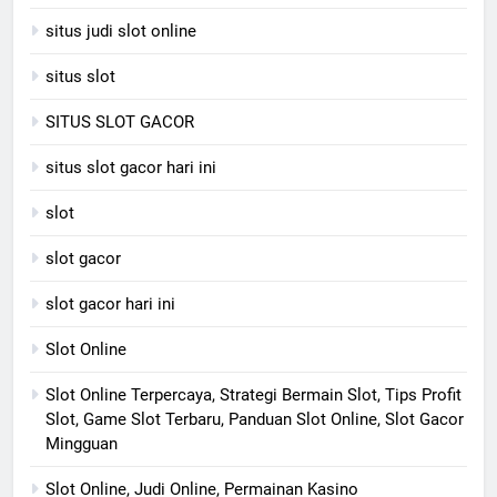
situs judi slot online
situs slot
SITUS SLOT GACOR
situs slot gacor hari ini
slot
slot gacor
slot gacor hari ini
Slot Online
Slot Online Terpercaya, Strategi Bermain Slot, Tips Profit
Slot, Game Slot Terbaru, Panduan Slot Online, Slot Gacor
Mingguan
Slot Online, Judi Online, Permainan Kasino