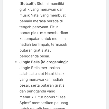
(Betsoft)
: Slot ini memiliki
grafik yang menawan dan
musik Natal yang membuat
pemain merasa berada di
tengah perayaan. Fitur
bonus
pick-me
memberikan
kesempatan untuk memilih
hadiah berlimpah, termasuk
putaran gratis atau
pengganda besar.
Jingle Bells (Microgaming)
:
Jingle Bells merupakan
salah satu slot Natal klasik
yang menawarkan hadiah
besar, serta putaran gratis
dan pengganda yang
menarik. Fitur bonus “Free
Spins” memberikan peluang
untuk meraih kemenangan