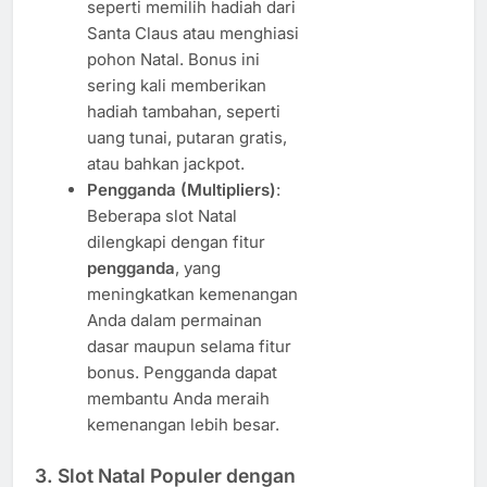
seperti memilih hadiah dari
Santa Claus atau menghiasi
pohon Natal. Bonus ini
sering kali memberikan
hadiah tambahan, seperti
uang tunai, putaran gratis,
atau bahkan jackpot.
Pengganda (Multipliers)
:
Beberapa slot Natal
dilengkapi dengan fitur
pengganda
, yang
meningkatkan kemenangan
Anda dalam permainan
dasar maupun selama fitur
bonus. Pengganda dapat
membantu Anda meraih
kemenangan lebih besar.
3.
Slot Natal Populer dengan