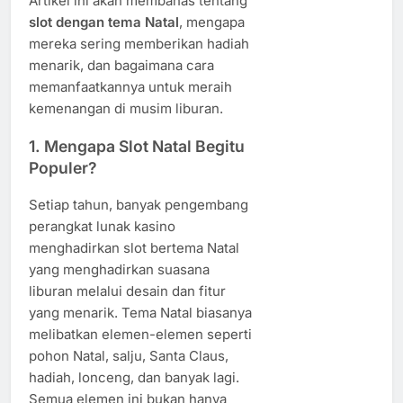
Artikel ini akan membahas tentang
slot dengan tema Natal
, mengapa
mereka sering memberikan hadiah
menarik, dan bagaimana cara
memanfaatkannya untuk meraih
kemenangan di musim liburan.
1.
Mengapa Slot Natal Begitu
Populer?
Setiap tahun, banyak pengembang
perangkat lunak kasino
menghadirkan slot bertema Natal
yang menghadirkan suasana
liburan melalui desain dan fitur
yang menarik. Tema Natal biasanya
melibatkan elemen-elemen seperti
pohon Natal, salju, Santa Claus,
hadiah, lonceng, dan banyak lagi.
Semua elemen ini bukan hanya