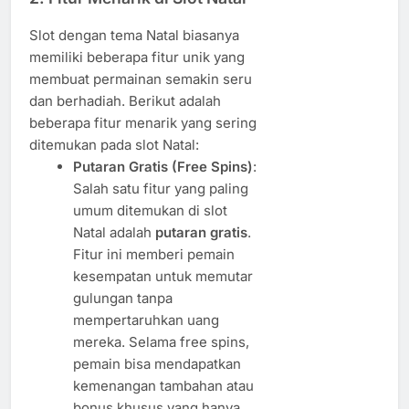
Slot dengan tema Natal biasanya
memiliki beberapa fitur unik yang
membuat permainan semakin seru
dan berhadiah. Berikut adalah
beberapa fitur menarik yang sering
ditemukan pada slot Natal:
Putaran Gratis (Free Spins)
:
Salah satu fitur yang paling
umum ditemukan di slot
Natal adalah
putaran gratis
.
Fitur ini memberi pemain
kesempatan untuk memutar
gulungan tanpa
mempertaruhkan uang
mereka. Selama free spins,
pemain bisa mendapatkan
kemenangan tambahan atau
bonus khusus yang hanya