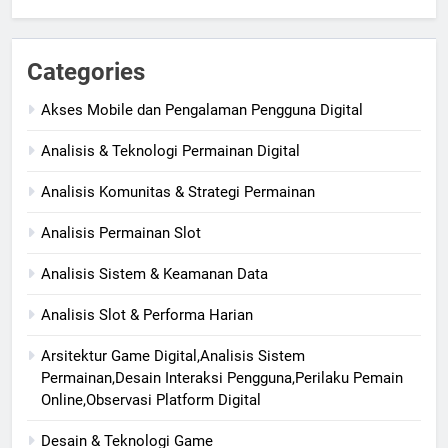
Categories
Akses Mobile dan Pengalaman Pengguna Digital
Analisis & Teknologi Permainan Digital
Analisis Komunitas & Strategi Permainan
Analisis Permainan Slot
Analisis Sistem & Keamanan Data
Analisis Slot & Performa Harian
Arsitektur Game Digital,Analisis Sistem
Permainan,Desain Interaksi Pengguna,Perilaku Pemain
Online,Observasi Platform Digital
Desain & Teknologi Game