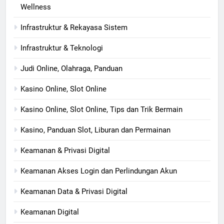
Wellness
Infrastruktur & Rekayasa Sistem
Infrastruktur & Teknologi
Judi Online, Olahraga, Panduan
Kasino Online, Slot Online
Kasino Online, Slot Online, Tips dan Trik Bermain
Kasino, Panduan Slot, Liburan dan Permainan
Keamanan & Privasi Digital
Keamanan Akses Login dan Perlindungan Akun
Keamanan Data & Privasi Digital
Keamanan Digital