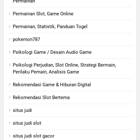
Permainan
Permainan Slot, Game Online
Permainan, Statistik, Panduan Togel
pokemon787
Psikologi Game / Desain Audio Game
Psikologi Perjudian, Slot Online, Strategi Bermain,
Perilaku Pemain, Analisis Game
Rekomendasi Game & Hiburan Digital
Rekomendasi Slot Bertema
situs judi
situs judi slot
situs judi slot gacor