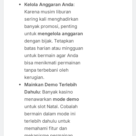
Kelola Anggaran Anda
:
Karena musim liburan
sering kali menghadirkan
banyak promosi, penting
untuk
mengelola anggaran
dengan bijak. Tetapkan
batas harian atau mingguan
untuk bermain agar Anda
bisa menikmati permainan
tanpa terbebani oleh
kerugian.
Mainkan Demo Terlebih
Dahulu
: Banyak kasino
menawarkan
mode demo
untuk slot Natal. Cobalah
bermain dalam mode ini
terlebih dahulu untuk
memahami fitur dan
mekanisme permainan