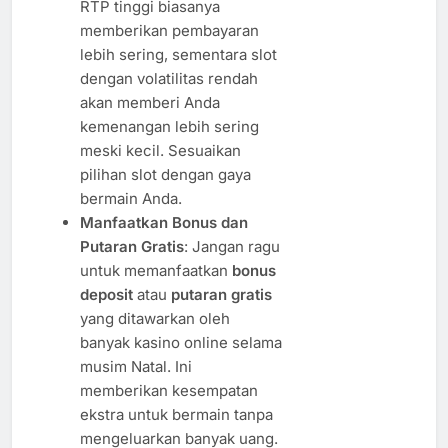
RTP tinggi biasanya
memberikan pembayaran
lebih sering, sementara slot
dengan volatilitas rendah
akan memberi Anda
kemenangan lebih sering
meski kecil. Sesuaikan
pilihan slot dengan gaya
bermain Anda.
Manfaatkan Bonus dan
Putaran Gratis
: Jangan ragu
untuk memanfaatkan
bonus
deposit
atau
putaran gratis
yang ditawarkan oleh
banyak kasino online selama
musim Natal. Ini
memberikan kesempatan
ekstra untuk bermain tanpa
mengeluarkan banyak uang.