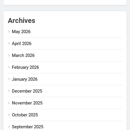
Archives
May 2026
April 2026
March 2026
February 2026
January 2026
December 2025
November 2025
October 2025
September 2025