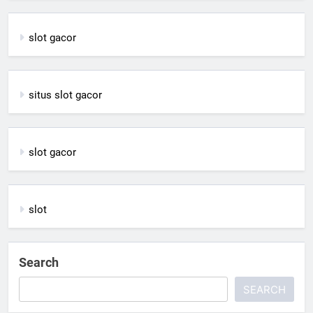
slot gacor
situs slot gacor
slot gacor
slot
Search
SEARCH