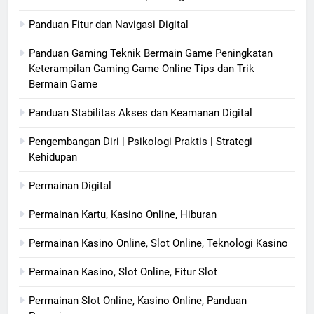
Panduan Fitur dan Navigasi Digital
Panduan Gaming Teknik Bermain Game Peningkatan
Keterampilan Gaming Game Online Tips dan Trik
Bermain Game
Panduan Stabilitas Akses dan Keamanan Digital
Pengembangan Diri | Psikologi Praktis | Strategi
Kehidupan
Permainan Digital
Permainan Kartu, Kasino Online, Hiburan
Permainan Kasino Online, Slot Online, Teknologi Kasino
Permainan Kasino, Slot Online, Fitur Slot
Permainan Slot Online, Kasino Online, Panduan