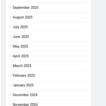
September 2025
August 2025
July 2025
June 2025
May 2025
April 2025
March 2025
February 2025
January 2025
December 2024
November 2024