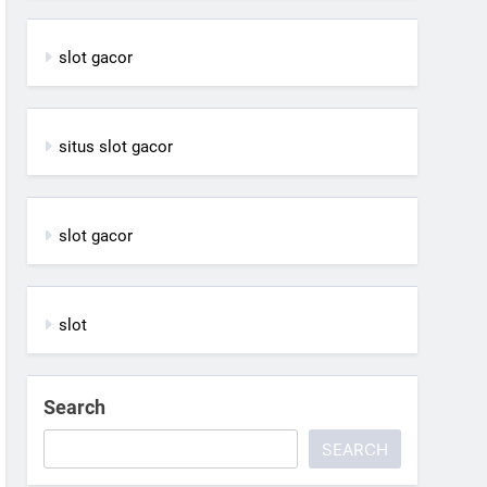
slot gacor
situs slot gacor
slot gacor
slot
Search
SEARCH