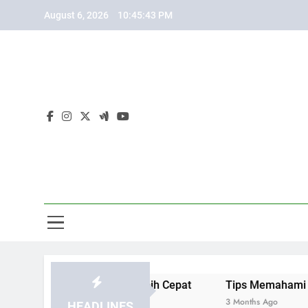
Skip
August 6, 2026
10:45:44 PM
to
content
Dai
Ikuti Beri
4D agar Navigasi Lebih Cepat
Tips Memahami Jalur Aks
3 Months Ago
HEADLINES