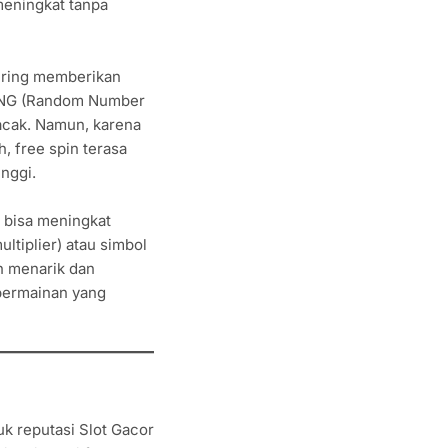
eningkat tanpa
sering memberikan
r RNG (Random Number
acak. Namun, karena
, free spin terasa
inggi.
 bisa meningkat
ltiplier) atau simbol
ih menarik dan
permainan yang
 reputasi Slot Gacor