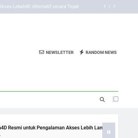
kses Lebah4D Alternatif secara Tepat
ses Lebih Lancar dan Mudah Dipahami
s LAE138 Login yang Aman Digunakan
ot Lebah4D agar Navigasi Lebih Cepat
NEWSLETTER
RANDOM NEWS
kses Lebah4D Alternatif secara Tepat
ses Lebih Lancar dan Mudah Dipahami
s LAE138 Login yang Aman Digunakan
i untuk Pengalaman Akses Lebih Lancar dan Mudah Dipaham