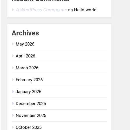
A WordPress Commenter
on
Hello world!
Archives
May 2026
April 2026
March 2026
February 2026
January 2026
December 2025
November 2025
October 2025