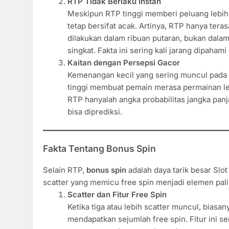
RTP Tidak Berlaku Instan
Meskipun RTP tinggi memberi peluang lebih b
tetap bersifat acak. Artinya, RTP hanya tera
dilakukan dalam ribuan putaran, bukan dala
singkat. Fakta ini sering kali jarang dipaham
Kaitan dengan Persepsi Gacor
Kemenangan kecil yang sering muncul pada
tinggi membuat pemain merasa permainan leb
RTP hanyalah angka probabilitas jangka panj
bisa diprediksi.
Fakta Tentang Bonus Spin
Selain RTP,
bonus spin
adalah daya tarik besar Slot
scatter yang memicu free spin menjadi elemen pal
Scatter dan Fitur Free Spin
Ketika tiga atau lebih scatter muncul, biasa
mendapatkan sejumlah free spin. Fitur ini s