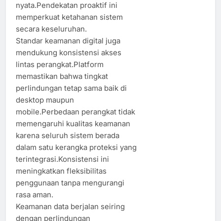
nyata.Pendekatan proaktif ini
memperkuat ketahanan sistem
secara keseluruhan.
Standar keamanan digital juga
mendukung konsistensi akses
lintas perangkat.Platform
memastikan bahwa tingkat
perlindungan tetap sama baik di
desktop maupun
mobile.Perbedaan perangkat tidak
memengaruhi kualitas keamanan
karena seluruh sistem berada
dalam satu kerangka proteksi yang
terintegrasi.Konsistensi ini
meningkatkan fleksibilitas
penggunaan tanpa mengurangi
rasa aman.
Keamanan data berjalan seiring
dengan perlindungan