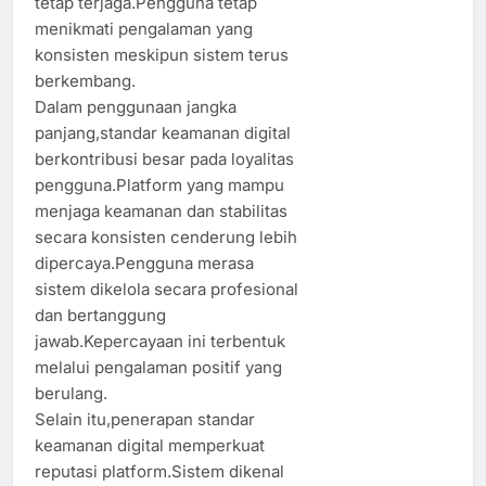
tetap terjaga.Pengguna tetap
menikmati pengalaman yang
konsisten meskipun sistem terus
berkembang.
Dalam penggunaan jangka
panjang,standar keamanan digital
berkontribusi besar pada loyalitas
pengguna.Platform yang mampu
menjaga keamanan dan stabilitas
secara konsisten cenderung lebih
dipercaya.Pengguna merasa
sistem dikelola secara profesional
dan bertanggung
jawab.Kepercayaan ini terbentuk
melalui pengalaman positif yang
berulang.
Selain itu,penerapan standar
keamanan digital memperkuat
reputasi platform.Sistem dikenal