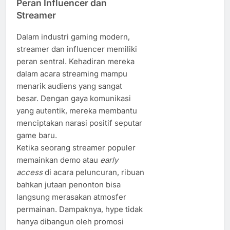
Peran Influencer dan
Streamer
Dalam industri gaming modern,
streamer dan influencer memiliki
peran sentral. Kehadiran mereka
dalam acara streaming mampu
menarik audiens yang sangat
besar. Dengan gaya komunikasi
yang autentik, mereka membantu
menciptakan narasi positif seputar
game baru.
Ketika seorang streamer populer
memainkan demo atau
early
access
di acara peluncuran, ribuan
bahkan jutaan penonton bisa
langsung merasakan atmosfer
permainan. Dampaknya, hype tidak
hanya dibangun oleh promosi