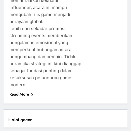
memanfaatkan kekuatan
influencer, acara ini mampu
mengubah rilis game menjadi
perayaan global.
Lebih dari sekadar promosi,
streaming events memberikan
pengalaman emosional yang
memperkuat hubungan antara
pengembang dan pemain. Tidak
heran jika strategi ini kini dianggap
sebagai fondasi penting dalam
kesuksesan peluncuran game
modern.
Read More
slot gacor