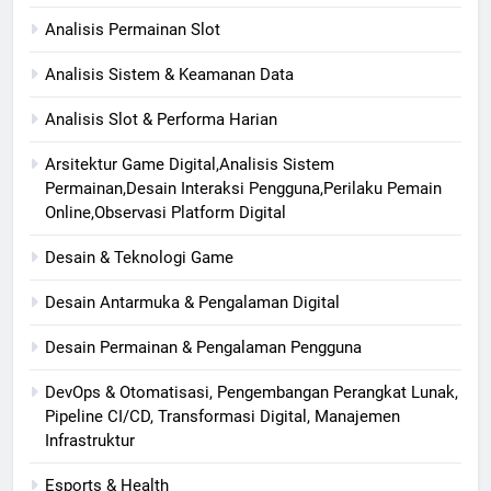
Analisis Permainan Slot
Analisis Sistem & Keamanan Data
Analisis Slot & Performa Harian
Arsitektur Game Digital,Analisis Sistem
Permainan,Desain Interaksi Pengguna,Perilaku Pemain
Online,Observasi Platform Digital
Desain & Teknologi Game
Desain Antarmuka & Pengalaman Digital
Desain Permainan & Pengalaman Pengguna
DevOps & Otomatisasi, Pengembangan Perangkat Lunak,
Pipeline CI/CD, Transformasi Digital, Manajemen
Infrastruktur
Esports & Health