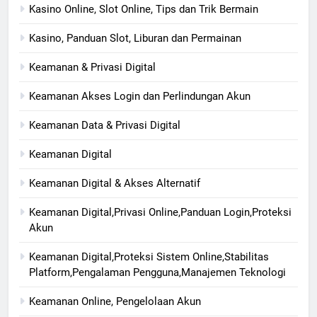
Kasino Online, Slot Online, Tips dan Trik Bermain
Kasino, Panduan Slot, Liburan dan Permainan
Keamanan & Privasi Digital
Keamanan Akses Login dan Perlindungan Akun
Keamanan Data & Privasi Digital
Keamanan Digital
Keamanan Digital & Akses Alternatif
Keamanan Digital,Privasi Online,Panduan Login,Proteksi
Akun
Keamanan Digital,Proteksi Sistem Online,Stabilitas
Platform,Pengalaman Pengguna,Manajemen Teknologi
Keamanan Online, Pengelolaan Akun