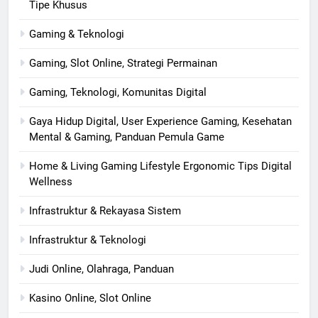
Tipe Khusus
Gaming & Teknologi
Gaming, Slot Online, Strategi Permainan
Gaming, Teknologi, Komunitas Digital
Gaya Hidup Digital, User Experience Gaming, Kesehatan
Mental & Gaming, Panduan Pemula Game
Home & Living Gaming Lifestyle Ergonomic Tips Digital
Wellness
Infrastruktur & Rekayasa Sistem
Infrastruktur & Teknologi
Judi Online, Olahraga, Panduan
Kasino Online, Slot Online