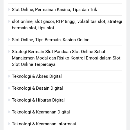
Slot Online, Permainan Kasino, Tips dan Trik
slot online, slot gacor, RTP tinggi, volatilitas slot, strategi
bermain slot, tips slot
Slot Online, Tips Bermain, Kasino Online
Strategi Bermain Slot Panduan Slot Online Sehat
Manajemen Modal dan Risiko Kontrol Emosi dalam Slot
Slot Online Terpercaya
Teknologi & Akses Digital
Teknologi & Desain Digital
Teknologi & Hiburan Digital
Teknologi & Keamanan Digital
Teknologi & Keamanan Informasi