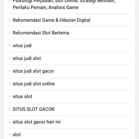
Psikologi Perjudian, Slot Online, Strategi Bermain,
Perilaku Pemain, Analisis Game
Rekomendasi Game & Hiburan Digital
Rekomendasi Slot Bertema
situs judi
situs judi slot
situs judi slot gacor
situs judi slot online
situs slot
SITUS SLOT GACOR
situs slot gacor hari ini
slot