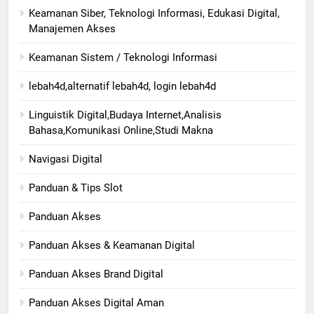
Keamanan Siber, Teknologi Informasi, Edukasi Digital,
Manajemen Akses
Keamanan Sistem / Teknologi Informasi
lebah4d,alternatif lebah4d, login lebah4d
Linguistik Digital,Budaya Internet,Analisis
Bahasa,Komunikasi Online,Studi Makna
Navigasi Digital
Panduan & Tips Slot
Panduan Akses
Panduan Akses & Keamanan Digital
Panduan Akses Brand Digital
Panduan Akses Digital Aman