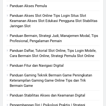
Panduan Akses Pemula
Panduan Akses Slot Online Tips Login Situs Slot
Keamanan Akses Slot Edukasi Pengguna Slot Stabilitas
Jaringan Slot
Panduan Bermain, Strategi Judi, Manajemen Modal, Tips
Profesional, Pengalaman Pemain
Panduan Daftar, Tutorial Slot Online, Tips Login Mobile,
Cara Bermain Slot Online, Strategi Pemula Slot Online
Panduan Fitur dan Navigasi Digital
Panduan Gaming Teknik Bermain Game Peningkatan
Keterampilan Gaming Game Online Tips dan Trik
Bermain Game
Panduan Stabilitas Akses dan Keamanan Digital
Pengembangan Diri | Psikologi Praktis | Strategi