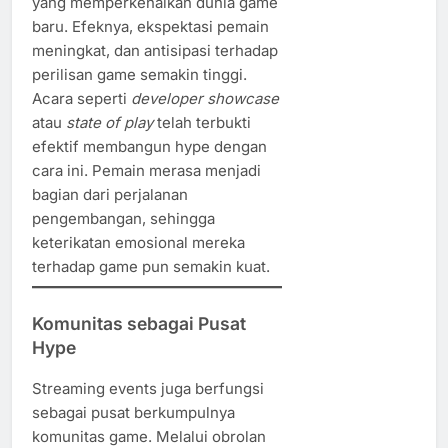
yang memperkenalkan dunia game
baru. Efeknya, ekspektasi pemain
meningkat, dan antisipasi terhadap
perilisan game semakin tinggi.
Acara seperti
developer showcase
atau
state of play
telah terbukti
efektif membangun hype dengan
cara ini. Pemain merasa menjadi
bagian dari perjalanan
pengembangan, sehingga
keterikatan emosional mereka
terhadap game pun semakin kuat.
Komunitas sebagai Pusat
Hype
Streaming events juga berfungsi
sebagai pusat berkumpulnya
komunitas game. Melalui obrolan