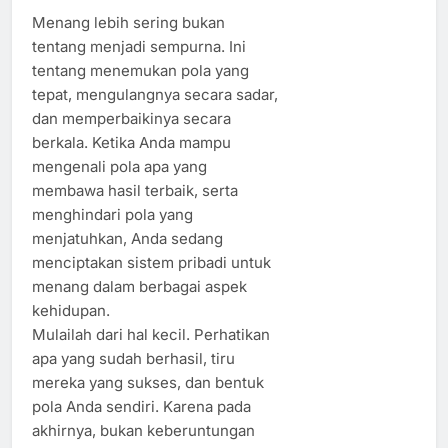
Menang lebih sering bukan
tentang menjadi sempurna. Ini
tentang menemukan pola yang
tepat, mengulangnya secara sadar,
dan memperbaikinya secara
berkala. Ketika Anda mampu
mengenali pola apa yang
membawa hasil terbaik, serta
menghindari pola yang
menjatuhkan, Anda sedang
menciptakan sistem pribadi untuk
menang dalam berbagai aspek
kehidupan.
Mulailah dari hal kecil. Perhatikan
apa yang sudah berhasil, tiru
mereka yang sukses, dan bentuk
pola Anda sendiri. Karena pada
akhirnya, bukan keberuntungan