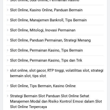
Slot Online, Kasino Online, Panduan Bermain
Slot Online, Manajemen Bankroll, Tips Bermain
Slot Online, Mitologi, Inovasi Permainan
Slot Online, Panduan Permainan, Strategi Menang
Slot Online, Permainan Kasino, Tips Bermain
Slot Online, Permainan Kasino, Tips dan Trik
slot online, slot gacor, RTP tinggi, volatilitas slot, strategi
bermain slot, tips slot
Slot Online, Tips Bermain, Kasino Online
Strategi Bermain Slot Panduan Slot Online Sehat
Manajemen Modal dan Risiko Kontrol Emosi dalam Slot
Slot Online Terpercaya