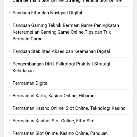
Cara Bermain Slot Online, Strategi Pemula Slot Online
Panduan Fitur dan Navigasi Digital
Panduan Gaming Teknik Bermain Game Peningkatan
Keterampilan Gaming Game Online Tips dan Trik
Bermain Game
Panduan Stabilitas Akses dan Keamanan Digital
Pengembangan Diri | Psikologi Praktis | Strategi
Kehidupan
Permainan Digital
Permainan Kartu, Kasino Online, Hiburan
Permainan Kasino Online, Slot Online, Teknologi Kasino
Permainan Kasino, Slot Online, Fitur Slot
Permainan Slot Online, Kasino Online, Panduan