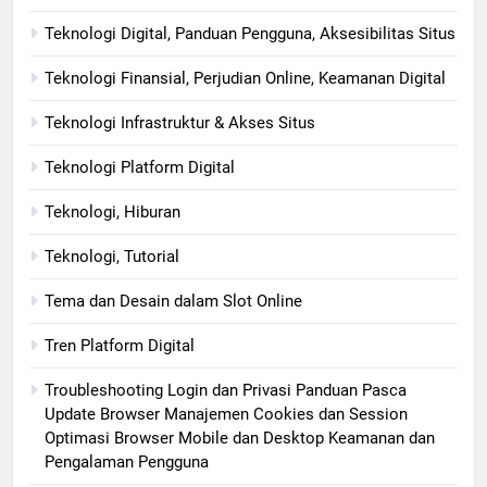
Teknologi Digital, Panduan Pengguna, Aksesibilitas Situs
Teknologi Finansial, Perjudian Online, Keamanan Digital
Teknologi Infrastruktur & Akses Situs
Teknologi Platform Digital
Teknologi, Hiburan
Teknologi, Tutorial
Tema dan Desain dalam Slot Online
Tren Platform Digital
Troubleshooting Login dan Privasi Panduan Pasca
Update Browser Manajemen Cookies dan Session
Optimasi Browser Mobile dan Desktop Keamanan dan
Pengalaman Pengguna