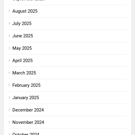
August 2025
July 2025
June 2025
May 2025
April 2025
March 2025
February 2025
January 2025
December 2024
November 2024
October 2024