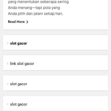
yang menentukan seberapa sering
Anda menang—tapi pola yang
Anda pilih dan jalani setiap hari.
Read More
slot gacor
link slot gacor
slot gacor
slot gacor