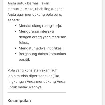
Anda untuk berhasil akan
menurun. Maka, ubah lingkungan
Anda agar mendukung pola baru,
seperti:
Menata ulang ruang kerja.
Mengurangi interaksi
dengan orang yang merusak
fokus.
Mengatur jadwal notifikasi.
Bergabung dalam komunitas
positif.
Pola yang konsisten akan jauh
lebih mudah dipertahankan jika
lingkungan Anda mendukung Anda
untuk melakukannya.
Kesimpulan