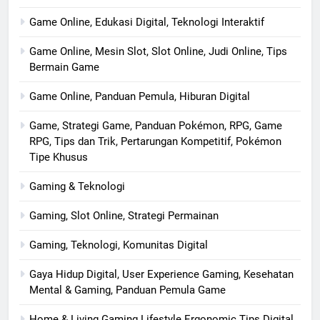
Game Online, Edukasi Digital, Teknologi Interaktif
Game Online, Mesin Slot, Slot Online, Judi Online, Tips
Bermain Game
Game Online, Panduan Pemula, Hiburan Digital
Game, Strategi Game, Panduan Pokémon, RPG, Game
RPG, Tips dan Trik, Pertarungan Kompetitif, Pokémon
Tipe Khusus
Gaming & Teknologi
Gaming, Slot Online, Strategi Permainan
Gaming, Teknologi, Komunitas Digital
Gaya Hidup Digital, User Experience Gaming, Kesehatan
Mental & Gaming, Panduan Pemula Game
Home & Living Gaming Lifestyle Ergonomic Tips Digital