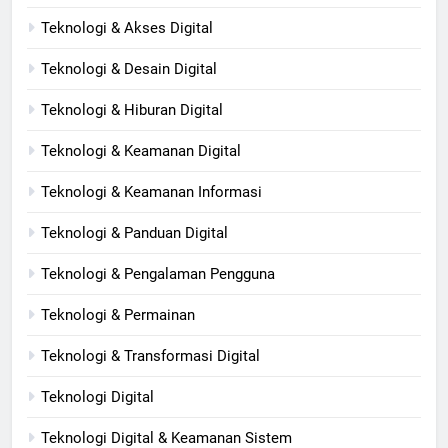
Teknologi & Akses Digital
Teknologi & Desain Digital
Teknologi & Hiburan Digital
Teknologi & Keamanan Digital
Teknologi & Keamanan Informasi
Teknologi & Panduan Digital
Teknologi & Pengalaman Pengguna
Teknologi & Permainan
Teknologi & Transformasi Digital
Teknologi Digital
Teknologi Digital & Keamanan Sistem