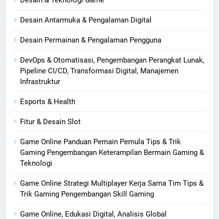
Desain Antarmuka & Pengalaman Digital
Desain Permainan & Pengalaman Pengguna
DevOps & Otomatisasi, Pengembangan Perangkat Lunak,
Pipeline CI/CD, Transformasi Digital, Manajemen
Infrastruktur
Esports & Health
Fitur & Desain Slot
Game Online Panduan Pemain Pemula Tips & Trik
Gaming Pengembangan Keterampilan Bermain Gaming &
Teknologi
Game Online Strategi Multiplayer Kerja Sama Tim Tips &
Trik Gaming Pengembangan Skill Gaming
Game Online, Edukasi Digital, Analisis Global