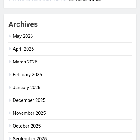
Archives
May 2026
April 2026
March 2026
February 2026
January 2026
December 2025
November 2025
October 2025
September 2025