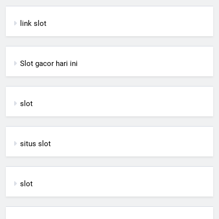
link slot
Slot gacor hari ini
slot
situs slot
slot