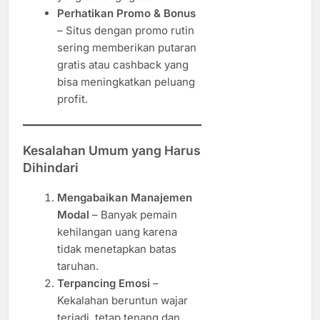
Perhatikan Promo & Bonus
– Situs dengan promo rutin
sering memberikan putaran
gratis atau cashback yang
bisa meningkatkan peluang
profit.
Kesalahan Umum yang Harus
Dihindari
Mengabaikan Manajemen
Modal
– Banyak pemain
kehilangan uang karena
tidak menetapkan batas
taruhan.
Terpancing Emosi
–
Kekalahan beruntun wajar
terjadi, tetap tenang dan