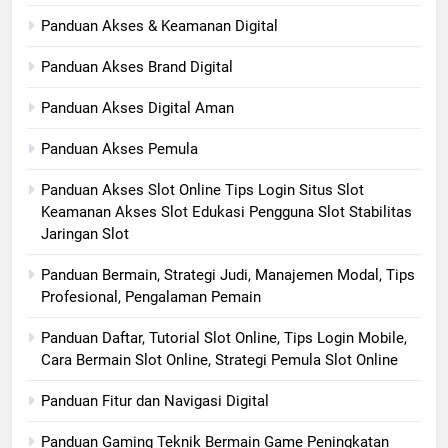
Panduan Akses & Keamanan Digital
Panduan Akses Brand Digital
Panduan Akses Digital Aman
Panduan Akses Pemula
Panduan Akses Slot Online Tips Login Situs Slot
Keamanan Akses Slot Edukasi Pengguna Slot Stabilitas
Jaringan Slot
Panduan Bermain, Strategi Judi, Manajemen Modal, Tips
Profesional, Pengalaman Pemain
Panduan Daftar, Tutorial Slot Online, Tips Login Mobile,
Cara Bermain Slot Online, Strategi Pemula Slot Online
Panduan Fitur dan Navigasi Digital
Panduan Gaming Teknik Bermain Game Peningkatan