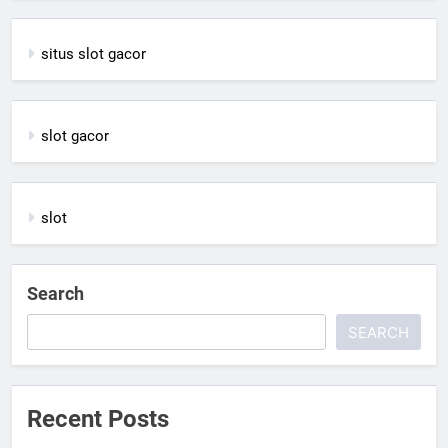
situs slot gacor
slot gacor
slot
Search
SEARCH
Recent Posts