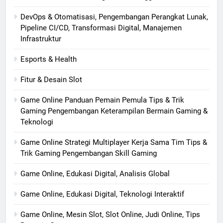
DevOps & Otomatisasi, Pengembangan Perangkat Lunak,
Pipeline CI/CD, Transformasi Digital, Manajemen
Infrastruktur
Esports & Health
Fitur & Desain Slot
Game Online Panduan Pemain Pemula Tips & Trik
Gaming Pengembangan Keterampilan Bermain Gaming &
Teknologi
Game Online Strategi Multiplayer Kerja Sama Tim Tips &
Trik Gaming Pengembangan Skill Gaming
Game Online, Edukasi Digital, Analisis Global
Game Online, Edukasi Digital, Teknologi Interaktif
Game Online, Mesin Slot, Slot Online, Judi Online, Tips