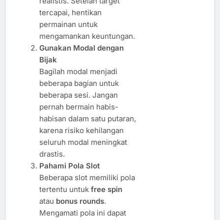
realistis. Setelah target
tercapai, hentikan
permainan untuk
mengamankan keuntungan.
Gunakan Modal dengan
Bijak
Bagilah modal menjadi
beberapa bagian untuk
beberapa sesi. Jangan
pernah bermain habis-
habisan dalam satu putaran,
karena risiko kehilangan
seluruh modal meningkat
drastis.
Pahami Pola Slot
Beberapa slot memiliki pola
tertentu untuk
free spin
atau
bonus rounds
.
Mengamati pola ini dapat