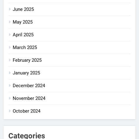
June 2025
May 2025
April 2025
March 2025
February 2025
January 2025
December 2024
November 2024
October 2024
Categories