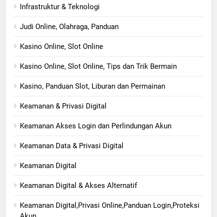
Infrastruktur & Teknologi
Judi Online, Olahraga, Panduan
Kasino Online, Slot Online
Kasino Online, Slot Online, Tips dan Trik Bermain
Kasino, Panduan Slot, Liburan dan Permainan
Keamanan & Privasi Digital
Keamanan Akses Login dan Perlindungan Akun
Keamanan Data & Privasi Digital
Keamanan Digital
Keamanan Digital & Akses Alternatif
Keamanan Digital,Privasi Online,Panduan Login,Proteksi
Akun