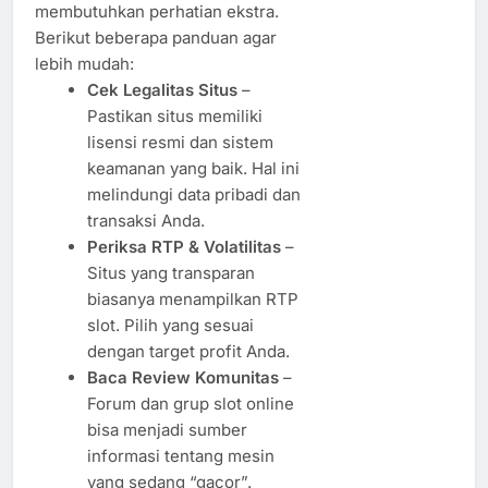
membutuhkan perhatian ekstra.
Berikut beberapa panduan agar
lebih mudah:
Cek Legalitas Situs
–
Pastikan situs memiliki
lisensi resmi dan sistem
keamanan yang baik. Hal ini
melindungi data pribadi dan
transaksi Anda.
Periksa RTP & Volatilitas
–
Situs yang transparan
biasanya menampilkan RTP
slot. Pilih yang sesuai
dengan target profit Anda.
Baca Review Komunitas
–
Forum dan grup slot online
bisa menjadi sumber
informasi tentang mesin
yang sedang “gacor”.