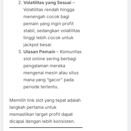
Volatilitas yang Sesuai
–
Volatilitas rendah hingga
menengah cocok bagi
pemain yang ingin profit
stabil, sedangkan volatilitas
tinggi lebih cocok untuk
jackpot besar.
Ulasan Pemain
– Komunitas
slot online sering berbagi
pengalaman mereka
mengenai mesin atau situs
mana yang “gacor” pada
periode tertentu.
Memilih link slot yang tepat adalah
langkah pertama untuk
memastikan target profit dapat
dicapai dengan lebih konsisten.