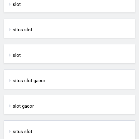
slot
situs slot
slot
situs slot gacor
slot gacor
situs slot