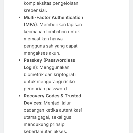
kompleksitas pengelolaan
kredensial.
Multi-Factor Authentication
(MFA)
: Memberikan lapisan
keamanan tambahan untuk
memastikan hanya
pengguna sah yang dapat
mengakses akun.
Passkey (Passwordless
Login)
: Menggunakan
biometrik dan kriptografi
untuk mengurangi risiko
pencurian password.
Recovery Codes & Trusted
Devices
: Menjadi jalur
cadangan ketika autentikasi
utama gagal, sekaligus
mendukung prinsip
keberlanjutan akses.