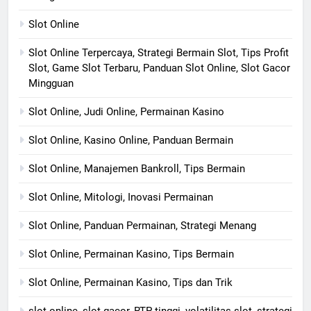
Slot Online
Slot Online Terpercaya, Strategi Bermain Slot, Tips Profit
Slot, Game Slot Terbaru, Panduan Slot Online, Slot Gacor
Mingguan
Slot Online, Judi Online, Permainan Kasino
Slot Online, Kasino Online, Panduan Bermain
Slot Online, Manajemen Bankroll, Tips Bermain
Slot Online, Mitologi, Inovasi Permainan
Slot Online, Panduan Permainan, Strategi Menang
Slot Online, Permainan Kasino, Tips Bermain
Slot Online, Permainan Kasino, Tips dan Trik