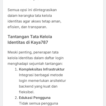
Semua opsi ini diintegrasikan
dalam kerangka tata kelola
identitas agar akses tetap aman,
efisien, dan transparan.
Tantangan Tata Kelola
Identitas di Kaya787
Meski penting, penerapan tata
kelola identitas dalam daftar login
menghadapi sejumlah tantangan:
Kompleksitas Infrastruktur
Integrasi berbagai metode
login memerlukan arsitektur
backend yang kuat dan
fleksibel.
Edukasi Pengguna
Tidak semua pengguna