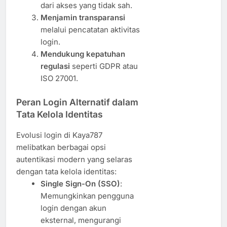
dari akses yang tidak sah.
Menjamin transparansi
melalui pencatatan aktivitas
login.
Mendukung kepatuhan
regulasi
seperti GDPR atau
ISO 27001.
Peran Login Alternatif dalam
Tata Kelola Identitas
Evolusi login di Kaya787
melibatkan berbagai opsi
autentikasi modern yang selaras
dengan tata kelola identitas:
Single Sign-On (SSO)
:
Memungkinkan pengguna
login dengan akun
eksternal, mengurangi