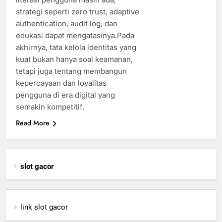
strategi seperti zero trust, adaptive
authentication, audit log, dan
edukasi dapat mengatasinya.Pada
akhirnya, tata kelola identitas yang
kuat bukan hanya soal keamanan,
tetapi juga tentang membangun
kepercayaan dan loyalitas
pengguna di era digital yang
semakin kompetitif.
Read More
slot gacor
link slot gacor