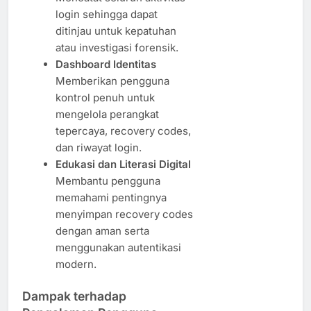
login sehingga dapat
ditinjau untuk kepatuhan
atau investigasi forensik.
Dashboard Identitas
Memberikan pengguna
kontrol penuh untuk
mengelola perangkat
tepercaya, recovery codes,
dan riwayat login.
Edukasi dan Literasi Digital
Membantu pengguna
memahami pentingnya
menyimpan recovery codes
dengan aman serta
menggunakan autentikasi
modern.
Dampak terhadap