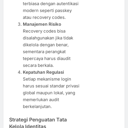
terbiasa dengan autentikasi
modern seperti passkey
atau recovery codes.
Manajemen Risiko
Recovery codes bisa
disalahgunakan jika tidak
dikelola dengan benar,
sementara perangkat
tepercaya harus diaudit
secara berkala.
Kepatuhan Regulasi
Setiap mekanisme login
harus sesuai standar privasi
global maupun lokal, yang
memerlukan audit
berkelanjutan.
Strategi Penguatan Tata
Kelola Identitas