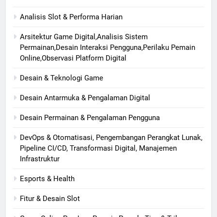
Analisis Slot & Performa Harian
Arsitektur Game Digital,Analisis Sistem
Permainan,Desain Interaksi Pengguna,Perilaku Pemain
Online,Observasi Platform Digital
Desain & Teknologi Game
Desain Antarmuka & Pengalaman Digital
Desain Permainan & Pengalaman Pengguna
DevOps & Otomatisasi, Pengembangan Perangkat Lunak,
Pipeline CI/CD, Transformasi Digital, Manajemen
Infrastruktur
Esports & Health
Fitur & Desain Slot