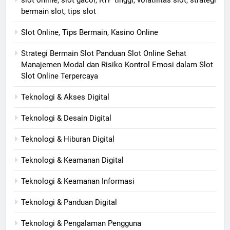
slot online, slot gacor, RTP tinggi, volatilitas slot, strategi
bermain slot, tips slot
Slot Online, Tips Bermain, Kasino Online
Strategi Bermain Slot Panduan Slot Online Sehat
Manajemen Modal dan Risiko Kontrol Emosi dalam Slot
Slot Online Terpercaya
Teknologi & Akses Digital
Teknologi & Desain Digital
Teknologi & Hiburan Digital
Teknologi & Keamanan Digital
Teknologi & Keamanan Informasi
Teknologi & Panduan Digital
Teknologi & Pengalaman Pengguna