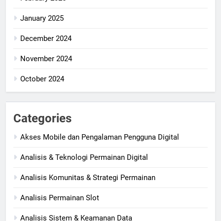
January 2025
December 2024
November 2024
October 2024
Categories
Akses Mobile dan Pengalaman Pengguna Digital
Analisis & Teknologi Permainan Digital
Analisis Komunitas & Strategi Permainan
Analisis Permainan Slot
Analisis Sistem & Keamanan Data