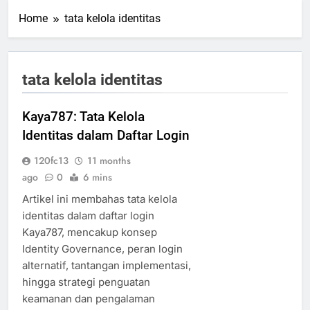
Home
tata kelola identitas
tata kelola identitas
Kaya787: Tata Kelola
Identitas dalam Daftar Login
120fc13
11 months
ago
0
6 mins
Artikel ini membahas tata kelola
identitas dalam daftar login
Kaya787, mencakup konsep
Identity Governance, peran login
alternatif, tantangan implementasi,
hingga strategi penguatan
keamanan dan pengalaman