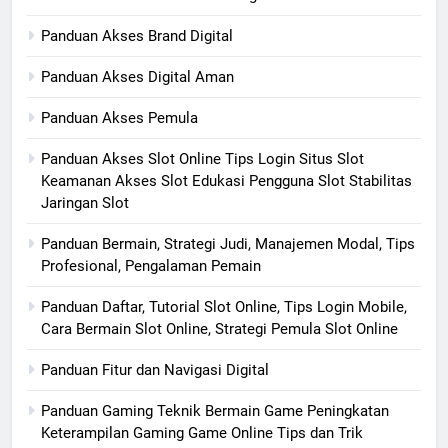
Panduan Akses Brand Digital
Panduan Akses Digital Aman
Panduan Akses Pemula
Panduan Akses Slot Online Tips Login Situs Slot
Keamanan Akses Slot Edukasi Pengguna Slot Stabilitas
Jaringan Slot
Panduan Bermain, Strategi Judi, Manajemen Modal, Tips
Profesional, Pengalaman Pemain
Panduan Daftar, Tutorial Slot Online, Tips Login Mobile,
Cara Bermain Slot Online, Strategi Pemula Slot Online
Panduan Fitur dan Navigasi Digital
Panduan Gaming Teknik Bermain Game Peningkatan
Keterampilan Gaming Game Online Tips dan Trik