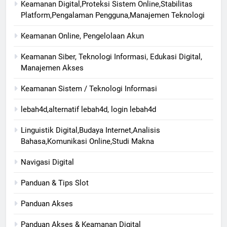
Keamanan Digital,Proteksi Sistem Online,Stabilitas
Platform,Pengalaman Pengguna,Manajemen Teknologi
Keamanan Online, Pengelolaan Akun
Keamanan Siber, Teknologi Informasi, Edukasi Digital,
Manajemen Akses
Keamanan Sistem / Teknologi Informasi
lebah4d,alternatif lebah4d, login lebah4d
Linguistik Digital,Budaya Internet,Analisis
Bahasa,Komunikasi Online,Studi Makna
Navigasi Digital
Panduan & Tips Slot
Panduan Akses
Panduan Akses & Keamanan Digital