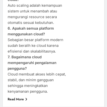
Auto scaling adalah kemampuan
sistem untuk menambah atau
mengurangi resource secara
otomatis sesuai kebutuhan.
6. Apakah semua platform
menggunakan cloud?
Sebagian besar platform modern
sudah beralih ke cloud karena
efisiensi dan skalabilitasnya.
7. Bagaimana cloud
mempengaruhi pengalaman
pengguna?
Cloud membuat akses lebih cepat,
stabil, dan minim gangguan
sehingga meningkatkan
kenyamanan pengguna.
Read More