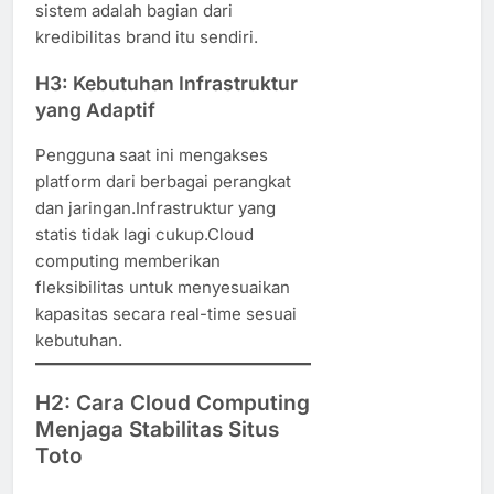
sistem adalah bagian dari
kredibilitas brand itu sendiri.
H3: Kebutuhan Infrastruktur
yang Adaptif
Pengguna saat ini mengakses
platform dari berbagai perangkat
dan jaringan.Infrastruktur yang
statis tidak lagi cukup.Cloud
computing memberikan
fleksibilitas untuk menyesuaikan
kapasitas secara real-time sesuai
kebutuhan.
H2: Cara Cloud Computing
Menjaga Stabilitas Situs
Toto