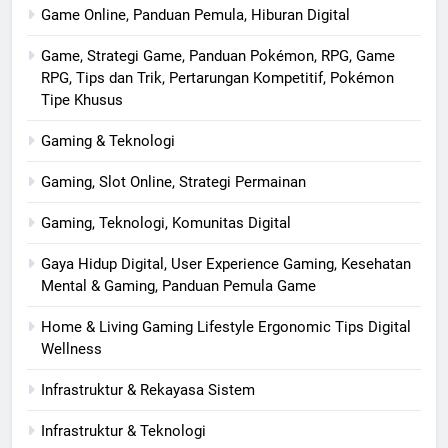
Game Online, Panduan Pemula, Hiburan Digital
Game, Strategi Game, Panduan Pokémon, RPG, Game
RPG, Tips dan Trik, Pertarungan Kompetitif, Pokémon
Tipe Khusus
Gaming & Teknologi
Gaming, Slot Online, Strategi Permainan
Gaming, Teknologi, Komunitas Digital
Gaya Hidup Digital, User Experience Gaming, Kesehatan
Mental & Gaming, Panduan Pemula Game
Home & Living Gaming Lifestyle Ergonomic Tips Digital
Wellness
Infrastruktur & Rekayasa Sistem
Infrastruktur & Teknologi