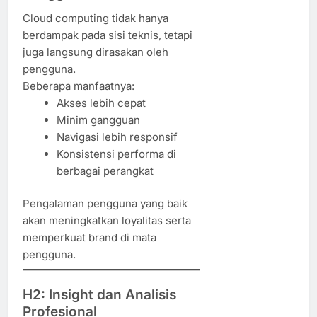
Cloud computing tidak hanya
berdampak pada sisi teknis, tetapi
juga langsung dirasakan oleh
pengguna.
Beberapa manfaatnya:
Akses lebih cepat
Minim gangguan
Navigasi lebih responsif
Konsistensi performa di
berbagai perangkat
Pengalaman pengguna yang baik
akan meningkatkan loyalitas serta
memperkuat brand di mata
pengguna.
H2: Insight dan Analisis
Profesional