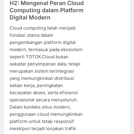
H2: Mengenal Peran Cloud
Computing dalam Platform
Digital Modern
Cloud computing telah menjadi
fondasi utama dalam
pengembangan platform digital
modern, termasuk pada ekosistem
seperti TOTOX.Cloud bukan
sekadar penyimpanan data, tetapi
merupakan sistem terintegrasi
yang memungkinkan distribusi
beban kerja, peningkatan
kecepatan akses, serta efisiensi
operasional secara menyeluruh.
Dalam konteks situs modern,
penggunaan cloud memungkinkan
platform untuk tetap responsif
meskipun terjadi lonjakan trafik