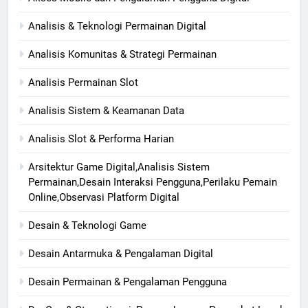
Analisis & Teknologi Permainan Digital
Analisis Komunitas & Strategi Permainan
Analisis Permainan Slot
Analisis Sistem & Keamanan Data
Analisis Slot & Performa Harian
Arsitektur Game Digital,Analisis Sistem
Permainan,Desain Interaksi Pengguna,Perilaku Pemain
Online,Observasi Platform Digital
Desain & Teknologi Game
Desain Antarmuka & Pengalaman Digital
Desain Permainan & Pengalaman Pengguna