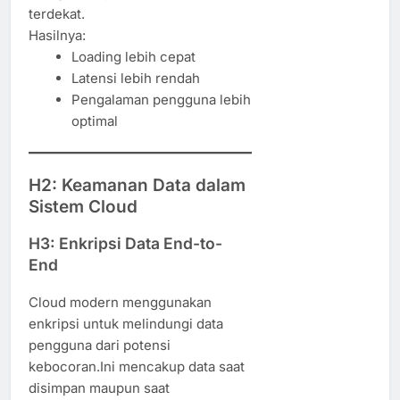
terdekat.
Hasilnya:
Loading lebih cepat
Latensi lebih rendah
Pengalaman pengguna lebih
optimal
H2: Keamanan Data dalam
Sistem Cloud
H3: Enkripsi Data End-to-
End
Cloud modern menggunakan
enkripsi untuk melindungi data
pengguna dari potensi
kebocoran.Ini mencakup data saat
disimpan maupun saat