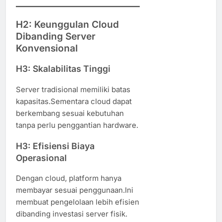
H2: Keunggulan Cloud
Dibanding Server
Konvensional
H3: Skalabilitas Tinggi
Server tradisional memiliki batas
kapasitas.Sementara cloud dapat
berkembang sesuai kebutuhan
tanpa perlu penggantian hardware.
H3: Efisiensi Biaya
Operasional
Dengan cloud, platform hanya
membayar sesuai penggunaan.Ini
membuat pengelolaan lebih efisien
dibanding investasi server fisik.