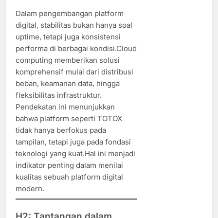
Dalam pengembangan platform
digital, stabilitas bukan hanya soal
uptime, tetapi juga konsistensi
performa di berbagai kondisi.Cloud
computing memberikan solusi
komprehensif mulai dari distribusi
beban, keamanan data, hingga
fleksibilitas infrastruktur.
Pendekatan ini menunjukkan
bahwa platform seperti TOTOX
tidak hanya berfokus pada
tampilan, tetapi juga pada fondasi
teknologi yang kuat.Hal ini menjadi
indikator penting dalam menilai
kualitas sebuah platform digital
modern.
H2: Tantangan dalam