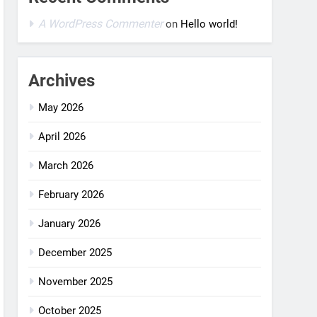
A WordPress Commenter
on
Hello world!
Archives
May 2026
April 2026
March 2026
February 2026
January 2026
December 2025
November 2025
October 2025