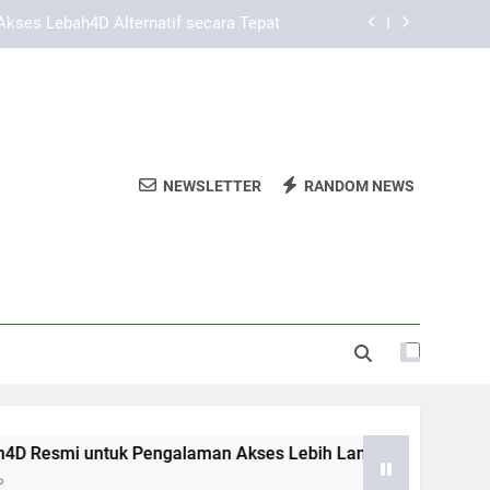
kses Lebah4D Alternatif secara Tepat
ses Lebih Lancar dan Mudah Dipahami
s LAE138 Login yang Aman Digunakan
ot Lebah4D agar Navigasi Lebih Cepat
NEWSLETTER
RANDOM NEWS
kses Lebah4D Alternatif secara Tepat
ses Lebih Lancar dan Mudah Dipahami
s LAE138 Login yang Aman Digunakan
untuk Pengalaman Akses Lebih Lancar dan Mudah Dipahami