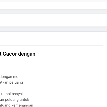
ot Gacor dengan
cor dengan memahami
atkan peluang
tetapi banyak
an peluang untuk
peluang kemenangan