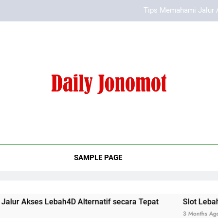
Tips Memahami Jalur A
Slot Lebah4D Resmi untuk Pengalaman Ak
Cara Cek Akse
Cara Memahami Fitur Sl
Tips Memahami Jalur A
Slot Lebah4D Resmi untuk Pengalaman Ak
ly Jonomot
ta Dan Informasi Terbaru Dari Daily Jonomot.
Cara Cek Akse
SAMPLE PAGE
Lebah4D Alternatif secara Tepat
Slot Lebah4D Resmi 
3 Months Ago