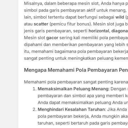
Misalnya, dalam beberapa mesin slot, Anda hanya
simbol pada garis pembayaran aktif untuk menang,
lain, simbol tertentu dapat berfungsi sebagai
wild
(
atau
scatter
(pemicu fitur bonus). Mesin slot juga b
jenis garis pembayaran, seperti
horizontal
,
diagona
Mesin slot
gacor
sering kali memiliki pola pembay
dipahami dan memberikan pembayaran yang lebih s
itu, memahami bagaimana pola pembayaran bekerja 
sangat penting untuk meningkatkan peluang keme
Mengapa Memahami Pola Pembayaran Pen
Memahami pola pembayaran sangat penting karena
Memaksimalkan Peluang Menang
: Dengan 
pembayaran dan simbol apa yang memberi k
Anda dapat memaksimalkan peluang Anda u
Menghindari Kesalahan Taruhan
: Jika And
pola pembayaran bekerja, Anda mungkin ak
taruhan, seperti bertaruh pada garis pembaya