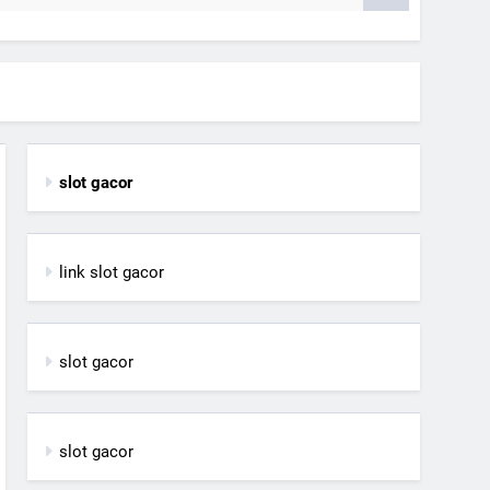
slot gacor
link slot gacor
slot gacor
slot gacor