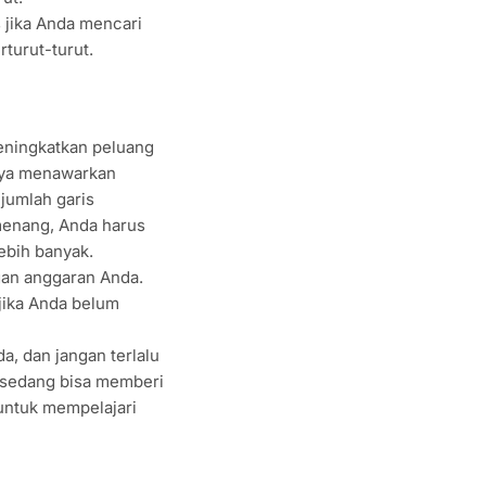
s jika Anda mencari
turut-turut.
meningkatkan peluang
anya menawarkan
 jumlah garis
menang, Anda harus
ebih banyak.
gan anggaran Anda.
jika Anda belum
, dan jangan terlalu
 sedang bisa memberi
untuk mempelajari