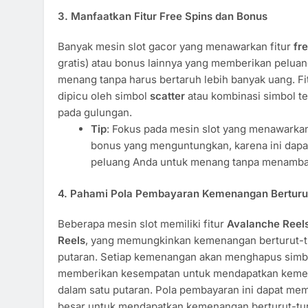
3.
Manfaatkan Fitur Free Spins dan Bonus
Banyak mesin slot gacor yang menawarkan fitur
fr
gratis) atau bonus lainnya yang memberikan peluan
menang tanpa harus bertaruh lebih banyak uang. Fitu
dipicu oleh simbol
scatter
atau kombinasi simbol t
pada gulungan.
Tip
: Fokus pada mesin slot yang menawarka
bonus yang menguntungkan, karena ini dapa
peluang Anda untuk menang tanpa menamba
4.
Pahami Pola Pembayaran Kemenangan Berturut
Beberapa mesin slot memiliki fitur
Avalanche Reel
Reels
, yang memungkinkan kemenangan berturut-tu
putaran. Setiap kemenangan akan menghapus simb
memberikan kesempatan untuk mendapatkan kemen
dalam satu putaran. Pola pembayaran ini dapat me
besar untuk mendapatkan kemenangan berturut-tur