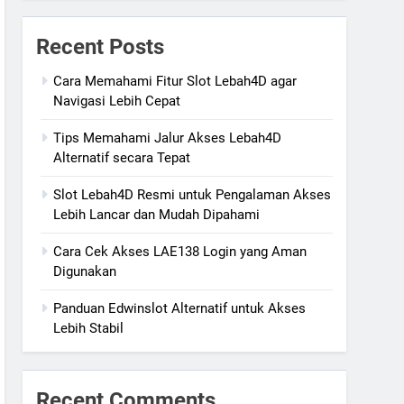
Recent Posts
Cara Memahami Fitur Slot Lebah4D agar
Navigasi Lebih Cepat
Tips Memahami Jalur Akses Lebah4D
Alternatif secara Tepat
Slot Lebah4D Resmi untuk Pengalaman Akses
Lebih Lancar dan Mudah Dipahami
Cara Cek Akses LAE138 Login yang Aman
Digunakan
Panduan Edwinslot Alternatif untuk Akses
Lebih Stabil
Recent Comments