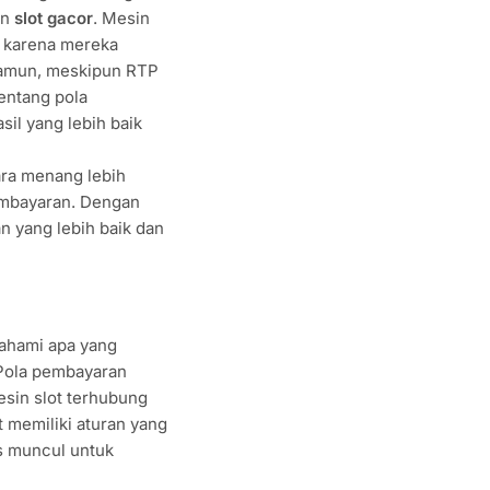
in
slot gacor
. Mesin
ri karena mereka
Namun, meskipun RTP
entang pola
il yang lebih baik
ara menang lebih
embayaran. Dengan
n yang lebih baik dan
ahami apa yang
 Pola pembayaran
sin slot terhubung
 memiliki aturan yang
s muncul untuk