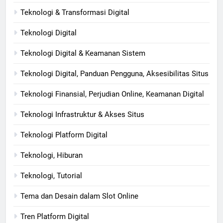
Teknologi & Transformasi Digital
Teknologi Digital
Teknologi Digital & Keamanan Sistem
Teknologi Digital, Panduan Pengguna, Aksesibilitas Situs
Teknologi Finansial, Perjudian Online, Keamanan Digital
Teknologi Infrastruktur & Akses Situs
Teknologi Platform Digital
Teknologi, Hiburan
Teknologi, Tutorial
Tema dan Desain dalam Slot Online
Tren Platform Digital