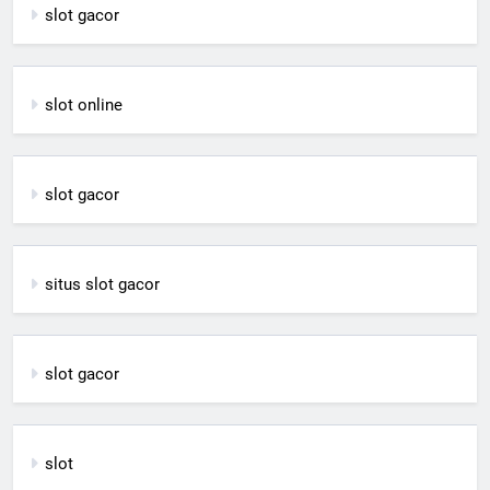
slot gacor
slot online
slot gacor
situs slot gacor
slot gacor
slot