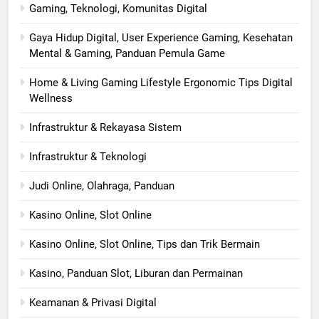
Gaming, Teknologi, Komunitas Digital
Gaya Hidup Digital, User Experience Gaming, Kesehatan
Mental & Gaming, Panduan Pemula Game
Home & Living Gaming Lifestyle Ergonomic Tips Digital
Wellness
Infrastruktur & Rekayasa Sistem
Infrastruktur & Teknologi
Judi Online, Olahraga, Panduan
Kasino Online, Slot Online
Kasino Online, Slot Online, Tips dan Trik Bermain
Kasino, Panduan Slot, Liburan dan Permainan
Keamanan & Privasi Digital