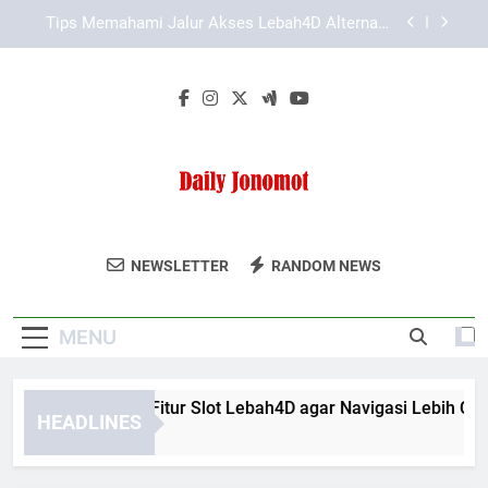
Skip
Slot Lebah4D Resmi untuk Pengalaman Akses
to
Lebih Lancar dan Mudah Dipahami
content
Cara Cek Akses LAE138 Login yang Aman
Digunakan
Cara Memahami Fitur Slot Lebah4D agar Navigasi
Lebih Cepat
Tips Memahami Jalur Akses Lebah4D Alternatif
secara Tepat
Slot Lebah4D Resmi untuk Pengalaman Akses
Lebih Lancar dan Mudah Dipahami
Daily Jonomot
Ikuti Berita Dan Informasi Terbaru Dari Daily
Cara Cek Akses LAE138 Login yang Aman
NEWSLETTER
RANDOM NEWS
Jonomot.
Digunakan
MENU
Cara Memahami Fitur Slot Lebah4D agar Navigasi Lebih Cepat
HEADLINES
 Months Ago