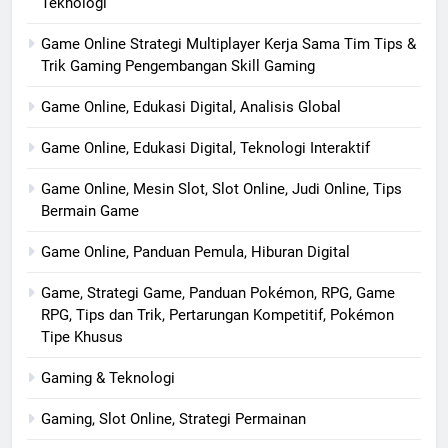
Teknologi
Game Online Strategi Multiplayer Kerja Sama Tim Tips &
Trik Gaming Pengembangan Skill Gaming
Game Online, Edukasi Digital, Analisis Global
Game Online, Edukasi Digital, Teknologi Interaktif
Game Online, Mesin Slot, Slot Online, Judi Online, Tips
Bermain Game
Game Online, Panduan Pemula, Hiburan Digital
Game, Strategi Game, Panduan Pokémon, RPG, Game
RPG, Tips dan Trik, Pertarungan Kompetitif, Pokémon
Tipe Khusus
Gaming & Teknologi
Gaming, Slot Online, Strategi Permainan