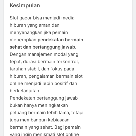
Kesimpulan
Slot gacor bisa menjadi media
hiburan yang aman dan
menyenangkan jika pemain
menerapkan
pendekatan bermain
sehat dan bertanggung jawab
.
Dengan manajemen modal yang
tepat, durasi bermain terkontrol,
taruhan stabil, dan fokus pada
hiburan, pengalaman bermain slot
online menjadi lebih positif dan
berkelanjutan.
Pendekatan bertanggung jawab
bukan hanya meningkatkan
peluang bermain lebih lama, tetapi
juga membangun kebiasaan
bermain yang sehat. Bagi pemain
yang ingin menikmati slot online