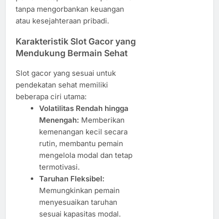
tanpa mengorbankan keuangan
atau kesejahteraan pribadi.
Karakteristik Slot Gacor yang
Mendukung Bermain Sehat
Slot gacor yang sesuai untuk
pendekatan sehat memiliki
beberapa ciri utama:
Volatilitas Rendah hingga
Menengah:
Memberikan
kemenangan kecil secara
rutin, membantu pemain
mengelola modal dan tetap
termotivasi.
Taruhan Fleksibel:
Memungkinkan pemain
menyesuaikan taruhan
sesuai kapasitas modal.