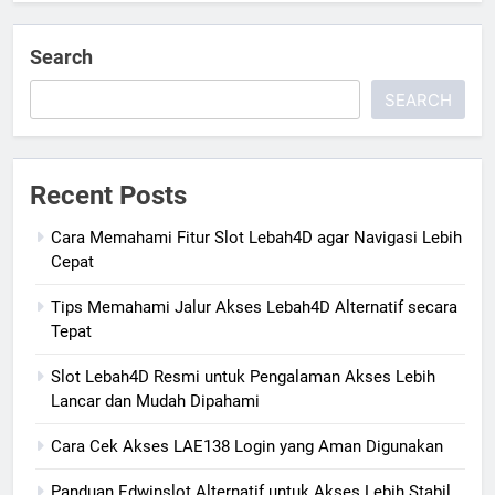
Search
SEARCH
Recent Posts
Cara Memahami Fitur Slot Lebah4D agar Navigasi Lebih
Cepat
Tips Memahami Jalur Akses Lebah4D Alternatif secara
Tepat
Slot Lebah4D Resmi untuk Pengalaman Akses Lebih
Lancar dan Mudah Dipahami
Cara Cek Akses LAE138 Login yang Aman Digunakan
Panduan Edwinslot Alternatif untuk Akses Lebih Stabil