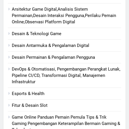
Arsitektur Game Digital,Analisis Sistem
Permainan,Desain Interaksi Pengguna,Perilaku Pemain
Online,Observasi Platform Digital
Desain & Teknologi Game
Desain Antarmuka & Pengalaman Digital
Desain Permainan & Pengalaman Pengguna
DevOps & Otomatisasi, Pengembangan Perangkat Lunak,
Pipeline CI/CD, Transformasi Digital, Manajemen
Infrastruktur
Esports & Health
Fitur & Desain Slot
Game Online Panduan Pemain Pemula Tips & Trik
Gaming Pengembangan Keterampilan Bermain Gaming &