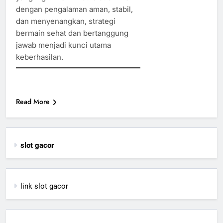
dengan pengalaman aman, stabil,
dan menyenangkan, strategi
bermain sehat dan bertanggung
jawab menjadi kunci utama
keberhasilan.
Read More
slot gacor
link slot gacor