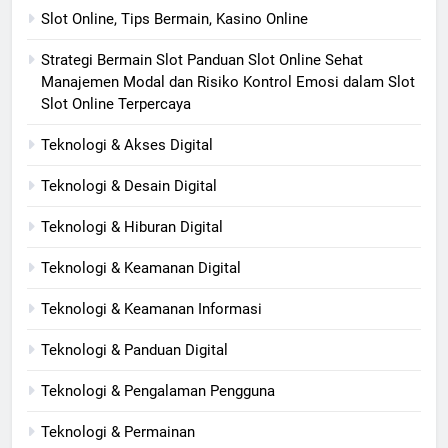
Slot Online, Tips Bermain, Kasino Online
Strategi Bermain Slot Panduan Slot Online Sehat
Manajemen Modal dan Risiko Kontrol Emosi dalam Slot
Slot Online Terpercaya
Teknologi & Akses Digital
Teknologi & Desain Digital
Teknologi & Hiburan Digital
Teknologi & Keamanan Digital
Teknologi & Keamanan Informasi
Teknologi & Panduan Digital
Teknologi & Pengalaman Pengguna
Teknologi & Permainan