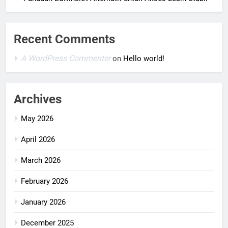
Recent Comments
A WordPress Commenter
on
Hello world!
Archives
May 2026
April 2026
March 2026
February 2026
January 2026
December 2025