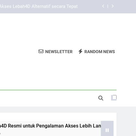
kses Lebah4D Alternatif secara Tepat
ses Lebih Lancar dan Mudah Dipahami
s LAE138 Login yang Aman Digunakan
ot Lebah4D agar Navigasi Lebih Cepat
NEWSLETTER
RANDOM NEWS
kses Lebah4D Alternatif secara Tepat
ses Lebih Lancar dan Mudah Dipahami
s LAE138 Login yang Aman Digunakan
ntuk Pengalaman Akses Lebih Lancar dan Mudah Dipahami