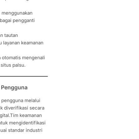
ng menggunakan
ebagai pengganti
n tautan
au layanan keamanan
a otomatis mengenali
itus palsu.
n Pengguna
 pengguna melalui
k diverifikasi secara
igital.Tim keamanan
tuk mengidentifikasi
ai standar industri