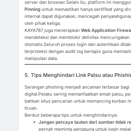
server dan browser.Selain itu, platform ini mengg
Pinning
untuk memastikan hanya sertifikat yang dive
internal dapat digunakan, mencegah penyalahgunaan
oleh pihak ketiga.
KAYA787 juga menerapkan
Web Application Firewa
mendeteksi dan memblokir aktivitas mencurigakan
otomatis.Seluruh proses login dan autentikasi dilak
terproteksi dengan audit log berlapis guna memasti
manipulasi data.
5. Tips Menghindari Link Palsu atau Phish
Serangan phishing menjadi ancaman terbesar bagi
digital.Pelaku sering memanfaatkan email palsu, pe
bahkan situs pencarian untuk memancing korban m
tiruan.
Berikut beberapa tips untuk menghindarinya:
Jangan percaya tautan dari sumber tidak r
pernah meminta pengguna untuk login melalu