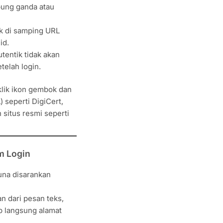
bung ganda atau
 di samping URL
id.
tentik tidak akan
elah login.
lik ikon gembok dan
A) seperti DigiCert,
 situs resmi seperti
um Login
una disarankan
n dari pesan teks,
up langsung alamat