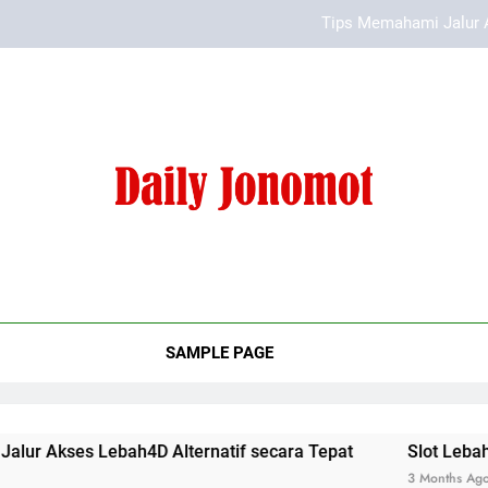
Tips Memahami Jalur A
Slot Lebah4D Resmi untuk Pengalaman Ak
Cara Cek Akse
Cara Memahami Fitur Sl
Tips Memahami Jalur A
Slot Lebah4D Resmi untuk Pengalaman Ak
ly Jonomot
ta Dan Informasi Terbaru Dari Daily Jonomot.
Cara Cek Akse
SAMPLE PAGE
Lebah4D Alternatif secara Tepat
Slot Lebah4D Resmi u
3 Months Ago