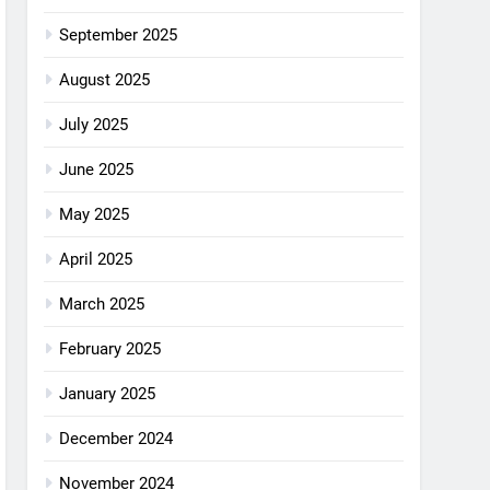
September 2025
August 2025
July 2025
June 2025
May 2025
April 2025
March 2025
February 2025
January 2025
December 2024
November 2024