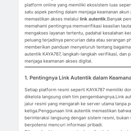
platform online yang memiliki ekosistem luas seper
satu aspek penting dalam menjaga keamanan akun
memastikan akses melalui
link autentik
.Banyak pe
memahami pentingnya memverifikasi keaslian tauta
mengakses layanan tertentu, padahal kesalahan ke
peluang terjadinya pencurian data atau serangan phi
memberikan panduan menyeluruh tentang bagaiman
autentik KAYA787, langkah-langkah verifikasi, dan p
menjaga keamanan akses digital.
1. Pentingnya Link Autentik dalam Keamana
Setiap platform resmi seperti KAYA787 memiliki do
dikelola langsung oleh tim pengembangnya.Link au
jalur resmi yang mengarah ke server utama tanpa p
ketiga.Penggunaan link autentik memastikan bahw
berinteraksi langsung dengan sistem resmi, bukan s
berpotensi mencuri informasi pribadi.