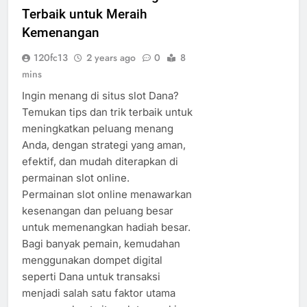
Terbaik untuk Meraih
Kemenangan
120fc13
2 years ago
0
8
mins
Ingin menang di situs slot Dana?
Temukan tips dan trik terbaik untuk
meningkatkan peluang menang
Anda, dengan strategi yang aman,
efektif, dan mudah diterapkan di
permainan slot online.
Permainan slot online menawarkan
kesenangan dan peluang besar
untuk memenangkan hadiah besar.
Bagi banyak pemain, kemudahan
menggunakan dompet digital
seperti Dana untuk transaksi
menjadi salah satu faktor utama