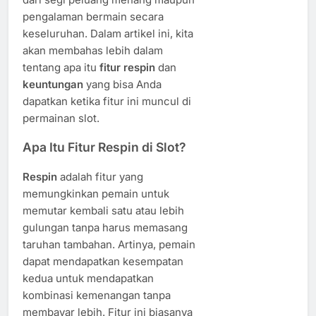
pengalaman bermain secara
keseluruhan. Dalam artikel ini, kita
akan membahas lebih dalam
tentang apa itu
fitur respin
dan
keuntungan
yang bisa Anda
dapatkan ketika fitur ini muncul di
permainan slot.
Apa Itu Fitur Respin di Slot?
Respin
adalah fitur yang
memungkinkan pemain untuk
memutar kembali satu atau lebih
gulungan tanpa harus memasang
taruhan tambahan. Artinya, pemain
dapat mendapatkan kesempatan
kedua untuk mendapatkan
kombinasi kemenangan tanpa
membayar lebih. Fitur ini biasanya