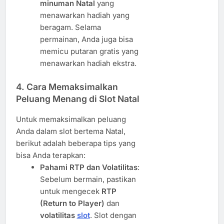
minuman Natal
yang
menawarkan hadiah yang
beragam. Selama
permainan, Anda juga bisa
memicu putaran gratis yang
menawarkan hadiah ekstra.
4.
Cara Memaksimalkan
Peluang Menang di Slot Natal
Untuk memaksimalkan peluang
Anda dalam slot bertema Natal,
berikut adalah beberapa tips yang
bisa Anda terapkan:
Pahami RTP dan Volatilitas
:
Sebelum bermain, pastikan
untuk mengecek
RTP
(Return to Player)
dan
volatilitas
slot
. Slot dengan