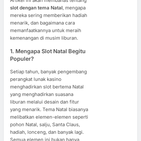
Artikel ini akan membahas tentang
slot dengan tema Natal
, mengapa
mereka sering memberikan hadiah
menarik, dan bagaimana cara
memanfaatkannya untuk meraih
kemenangan di musim liburan.
1.
Mengapa Slot Natal Begitu
Populer?
Setiap tahun, banyak pengembang
perangkat lunak kasino
menghadirkan slot bertema Natal
yang menghadirkan suasana
liburan melalui desain dan fitur
yang menarik. Tema Natal biasanya
melibatkan elemen-elemen seperti
pohon Natal, salju, Santa Claus,
hadiah, lonceng, dan banyak lagi.
Semua elemen ini bukan hanya