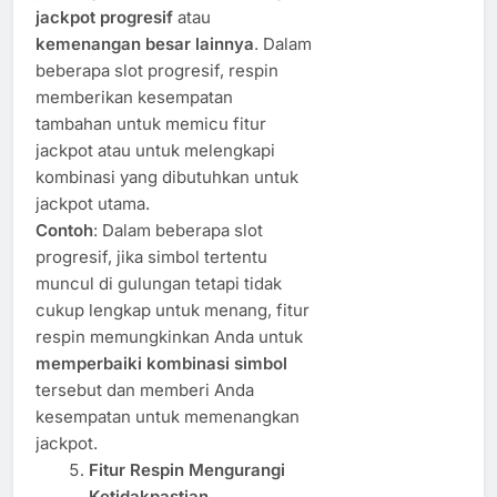
jackpot progresif
atau
kemenangan besar lainnya
. Dalam
beberapa slot progresif, respin
memberikan kesempatan
tambahan untuk memicu fitur
jackpot atau untuk melengkapi
kombinasi yang dibutuhkan untuk
jackpot utama.
Contoh
: Dalam beberapa slot
progresif, jika simbol tertentu
muncul di gulungan tetapi tidak
cukup lengkap untuk menang, fitur
respin memungkinkan Anda untuk
memperbaiki kombinasi simbol
tersebut dan memberi Anda
kesempatan untuk memenangkan
jackpot.
Fitur Respin Mengurangi
Ketidakpastian