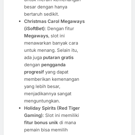
besar dengan hanya
bertaruh sedikit.
Christmas Carol Megaways
(iSoftBet)
: Dengan fitur
Megaways
, slot ini
menawarkan banyak cara
untuk menang. Selain itu,
ada juga
putaran gratis
dengan
pengganda
progresif
yang dapat
memberikan kemenangan
yang lebih besar,
menjadikannya sangat
menguntungkan.
Holiday Spirits (Red Tiger
Gaming)
: Slot ini memiliki
fitur bonus unik
di mana
pemain bisa memilih