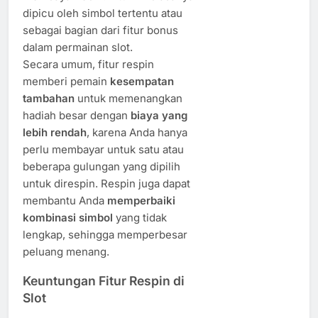
dipicu oleh simbol tertentu atau
sebagai bagian dari fitur bonus
dalam permainan slot.
Secara umum, fitur respin
memberi pemain
kesempatan
tambahan
untuk memenangkan
hadiah besar dengan
biaya yang
lebih rendah
, karena Anda hanya
perlu membayar untuk satu atau
beberapa gulungan yang dipilih
untuk direspin. Respin juga dapat
membantu Anda
memperbaiki
kombinasi simbol
yang tidak
lengkap, sehingga memperbesar
peluang menang.
Keuntungan Fitur Respin di
Slot