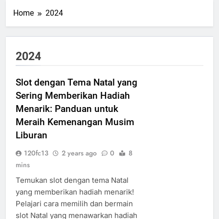
Home
2024
2024
Slot dengan Tema Natal yang
Sering Memberikan Hadiah
Menarik: Panduan untuk
Meraih Kemenangan Musim
Liburan
120fc13
2 years ago
0
8
mins
Temukan slot dengan tema Natal
yang memberikan hadiah menarik!
Pelajari cara memilih dan bermain
slot Natal yang menawarkan hadiah