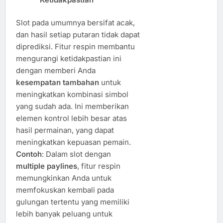
Slot pada umumnya bersifat acak,
dan hasil setiap putaran tidak dapat
diprediksi. Fitur respin membantu
mengurangi ketidakpastian ini
dengan memberi Anda
kesempatan tambahan
untuk
meningkatkan kombinasi simbol
yang sudah ada. Ini memberikan
elemen kontrol lebih besar atas
hasil permainan, yang dapat
meningkatkan kepuasan pemain.
Contoh
: Dalam slot dengan
multiple paylines
, fitur respin
memungkinkan Anda untuk
memfokuskan kembali pada
gulungan tertentu yang memiliki
lebih banyak peluang untuk