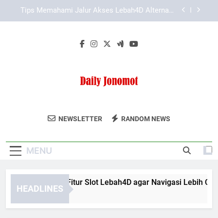
Skip
Slot Lebah4D Resmi untuk Pengalaman Akses
to
Lebih Lancar dan Mudah Dipahami
content
Cara Cek Akses LAE138 Login yang Aman
Digunakan
Cara Memahami Fitur Slot Lebah4D agar Navigasi
Lebih Cepat
Tips Memahami Jalur Akses Lebah4D Alternatif
secara Tepat
Slot Lebah4D Resmi untuk Pengalaman Akses
Lebih Lancar dan Mudah Dipahami
Daily Jonomot
Ikuti Berita Dan Informasi Terbaru Dari Daily
Cara Cek Akses LAE138 Login yang Aman
NEWSLETTER
RANDOM NEWS
Digunakan
Jonomot.
MENU
ra Memahami Fitur Slot Lebah4D agar Navigasi Lebih Cepat
HEADLINES
onths Ago