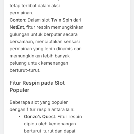
tetap terlibat dalam aksi
permainan.
Contoh
: Dalam slot
Twin Spin
dari
NetEnt
, fitur respin memungkinkan
gulungan untuk berputar secara
bersamaan, menciptakan sensasi
permainan yang lebih dinamis dan
memungkinkan lebih banyak
peluang untuk kemenangan
berturut-turut.
Fitur Respin pada Slot
Populer
Beberapa slot yang populer
dengan fitur respin antara lain:
Gonzo’s Quest
: Fitur respin
dipicu oleh kemenangan
berturut-turut dan dapat