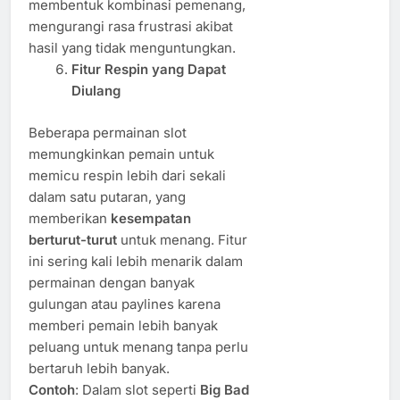
membentuk kombinasi pemenang,
mengurangi rasa frustrasi akibat
hasil yang tidak menguntungkan.
Fitur Respin yang Dapat
Diulang
Beberapa permainan slot
memungkinkan pemain untuk
memicu respin lebih dari sekali
dalam satu putaran, yang
memberikan
kesempatan
berturut-turut
untuk menang. Fitur
ini sering kali lebih menarik dalam
permainan dengan banyak
gulungan atau paylines karena
memberi pemain lebih banyak
peluang untuk menang tanpa perlu
bertaruh lebih banyak.
Contoh
: Dalam slot seperti
Big Bad