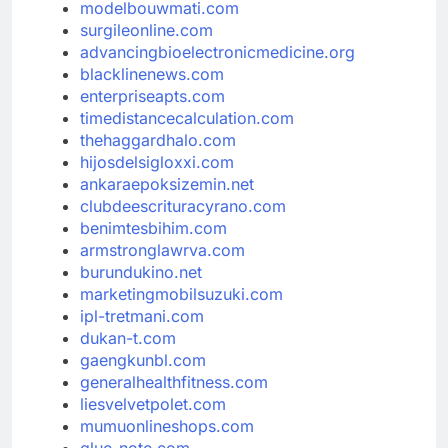
modelbouwmati.com
surgileonline.com
advancingbioelectronicmedicine.org
blacklinenews.com
enterpriseapts.com
timedistancecalculation.com
thehaggardhalo.com
hijosdelsigloxxi.com
ankaraepoksizemin.net
clubdeescrituracyrano.com
benimtesbihim.com
armstronglawrva.com
burundukino.net
marketingmobilsuzuki.com
ipl-tretmani.com
dukan-t.com
gaengkunbl.com
generalhealthfitness.com
liesvelvetpolet.com
mumuonlineshops.com