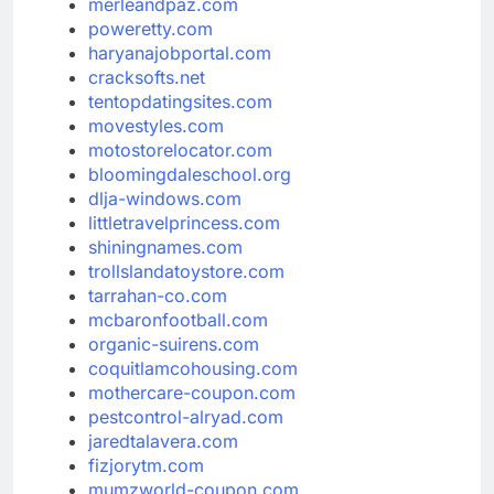
merleandpaz.com
poweretty.com
haryanajobportal.com
cracksofts.net
tentopdatingsites.com
movestyles.com
motostorelocator.com
bloomingdaleschool.org
dlja-windows.com
littletravelprincess.com
shiningnames.com
trollslandatoystore.com
tarrahan-co.com
mcbaronfootball.com
organic-suirens.com
coquitlamcohousing.com
mothercare-coupon.com
pestcontrol-alryad.com
jaredtalavera.com
fizjorytm.com
mumzworld-coupon.com