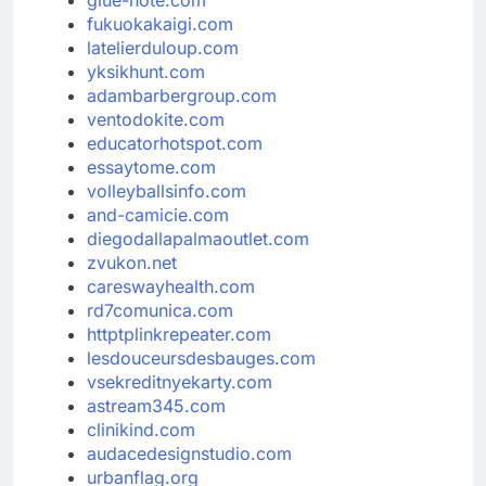
glue-note.com
fukuokakaigi.com
latelierduloup.com
yksikhunt.com
adambarbergroup.com
ventodokite.com
educatorhotspot.com
essaytome.com
volleyballsinfo.com
and-camicie.com
diegodallapalmaoutlet.com
zvukon.net
careswayhealth.com
rd7comunica.com
httptplinkrepeater.com
lesdouceursdesbauges.com
vsekreditnyekarty.com
astream345.com
clinikind.com
audacedesignstudio.com
urbanflag.org