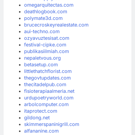
omegarquitectas.com
deathlogbook.com
polymate3d.com
brucecroskeyrealestate.com
aui-techno.com
ozyavuztesisat.com
festival-cipke.com
publikasiilmiah.com
nepaletvous.org
betasetup.com
littlethatchflorist.com
thegovtupdates.com
thecitadelpub.com
fisioterapiaalmeria.net
urdupoetryworld.com
arbolcomputer.com
itaprotect.com
gildong.net
skimmerspaninigrill.com
alfananine.com