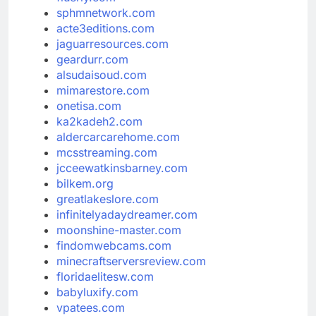
sphmnetwork.com
acte3editions.com
jaguarresources.com
geardurr.com
alsudaisoud.com
mimarestore.com
onetisa.com
ka2kadeh2.com
aldercarcarehome.com
mcsstreaming.com
jcceewatkinsbarney.com
bilkem.org
greatlakeslore.com
infinitelyadaydreamer.com
moonshine-master.com
findomwebcams.com
minecraftserversreview.com
floridaelitesw.com
babyluxify.com
vpatees.com