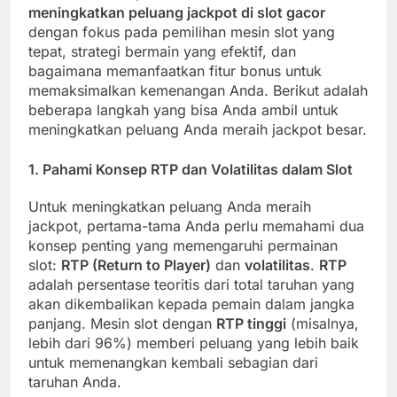
meningkatkan peluang jackpot di slot gacor
dengan fokus pada pemilihan mesin slot yang
tepat, strategi bermain yang efektif, dan
bagaimana memanfaatkan fitur bonus untuk
memaksimalkan kemenangan Anda. Berikut adalah
beberapa langkah yang bisa Anda ambil untuk
meningkatkan peluang Anda meraih jackpot besar.
1.
Pahami Konsep RTP dan Volatilitas dalam Slot
Untuk meningkatkan peluang Anda meraih
jackpot, pertama-tama Anda perlu memahami dua
konsep penting yang memengaruhi permainan
slot:
RTP (Return to Player)
dan
volatilitas
.
RTP
adalah persentase teoritis dari total taruhan yang
akan dikembalikan kepada pemain dalam jangka
panjang. Mesin slot dengan
RTP tinggi
(misalnya,
lebih dari 96%) memberi peluang yang lebih baik
untuk memenangkan kembali sebagian dari
taruhan Anda.