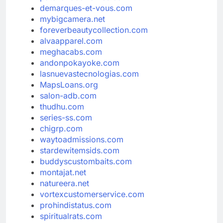
demarques-et-vous.com
mybigcamera.net
foreverbeautycollection.com
alvaapparel.com
meghacabs.com
andonpokayoke.com
lasnuevastecnologias.com
MapsLoans.org
salon-adb.com
thudhu.com
series-ss.com
chigrp.com
waytoadmissions.com
stardewitemsids.com
buddyscustombaits.com
montajat.net
natureera.net
vortexcustomerservice.com
prohindistatus.com
spiritualrats.com