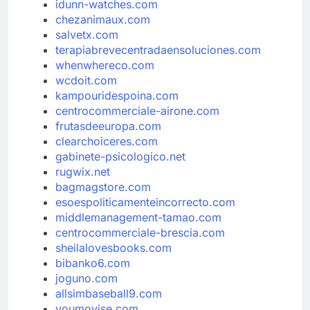
idunn-watches.com
chezanimaux.com
salvetx.com
terapiabrevecentradaensoluciones.com
whenwhereco.com
wcdoit.com
kampouridespoina.com
centrocommerciale-airone.com
frutasdeeuropa.com
clearchoiceres.com
gabinete-psicologico.net
rugwix.net
bagmagstore.com
esoespoliticamenteincorrecto.com
middlemanagement-tamao.com
centrocommerciale-brescia.com
sheilalovesbooks.com
bibanko6.com
joguno.com
allsimbaseball9.com
youmovise.com