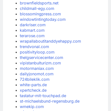
brownfieldsports.net
childmall-egy.com
blossomingpress.com
windowtintingtoday.com
darkriser.com
kabmart.com
terarose.com
wrapallaboutitanddyehappy.com
trendvonal.com
positivityloop.com
thelgservicecenter.com
vipistanbulturizm.com
motormaniax.com
dailyjonomot.com
724bileklik.com
white-parts.de
xpertcheck.de
tastatur-mit-touchpad.de
st-michaelsbund-regensburg.de
wmekip.com