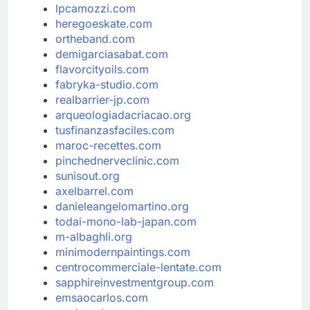
lpcamozzi.com
heregoeskate.com
ortheband.com
demigarciasabat.com
flavorcityoils.com
fabryka-studio.com
realbarrier-jp.com
arqueologiadacriacao.org
tusfinanzasfaciles.com
maroc-recettes.com
pinchednerveclinic.com
sunisout.org
axelbarrel.com
danieleangelomartino.org
todai-mono-lab-japan.com
m-albaghli.org
minimodernpaintings.com
centrocommerciale-lentate.com
sapphireinvestmentgroup.com
emsaocarlos.com