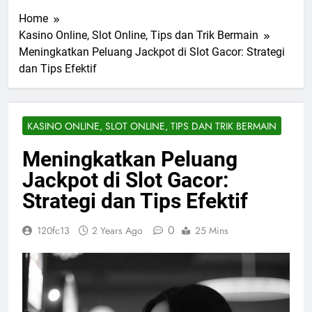
Home
Kasino Online, Slot Online, Tips dan Trik Bermain
Meningkatkan Peluang Jackpot di Slot Gacor: Strategi
dan Tips Efektif
KASINO ONLINE, SLOT ONLINE, TIPS DAN TRIK BERMAIN
Meningkatkan Peluang
Jackpot di Slot Gacor:
Strategi dan Tips Efektif
0
120fc13
2 Years Ago
25 Mins