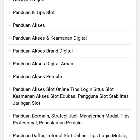
Panduan & Tips Slot
Panduan Akses
Panduan Akses & Keamanan Digital
Panduan Akses Brand Digital
Panduan Akses Digital Aman
Panduan Akses Pemula
Panduan Akses Slot Online Tips Login Situs Slot
Keamanan Akses Slot Edukasi Pengguna Slot Stabilitas
Jaringan Slot
Panduan Bermain, Strategi Judi, Manajemen Modal, Tips
Profesional, Pengalaman Pemain
Panduan Daftar, Tutorial Slot Online, Tips Login Mobile,