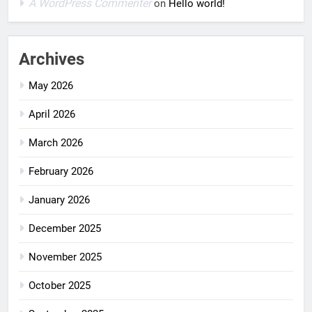
A WordPress Commenter
on
Hello world!
Archives
May 2026
April 2026
March 2026
February 2026
January 2026
December 2025
November 2025
October 2025