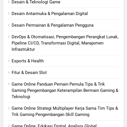
Desain & Teknologi Game
Desain Antarmuka & Pengalaman Digital
Desain Permainan & Pengalaman Pengguna
DevOps & Otomatisasi, Pengembangan Perangkat Lunak,
Pipeline CI/CD, Transformasi Digital, Manajemen
Infrastruktur
Esports & Health
Fitur & Desain Slot
Game Online Panduan Pemain Pemula Tips & Trik
Gaming Pengembangan Keterampilan Bermain Gaming &
Teknologi
Game Online Strategi Multiplayer Kerja Sama Tim Tips &
Trik Gaming Pengembangan Skill Gaming
Game Online, Edukasi Digital, Analisis Global