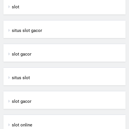
slot
situs slot gacor
slot gacor
situs slot
slot gacor
slot online