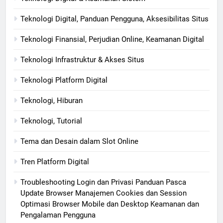
Teknologi Digital, Panduan Pengguna, Aksesibilitas Situs
Teknologi Finansial, Perjudian Online, Keamanan Digital
Teknologi Infrastruktur & Akses Situs
Teknologi Platform Digital
Teknologi, Hiburan
Teknologi, Tutorial
Tema dan Desain dalam Slot Online
Tren Platform Digital
Troubleshooting Login dan Privasi Panduan Pasca
Update Browser Manajemen Cookies dan Session
Optimasi Browser Mobile dan Desktop Keamanan dan
Pengalaman Pengguna