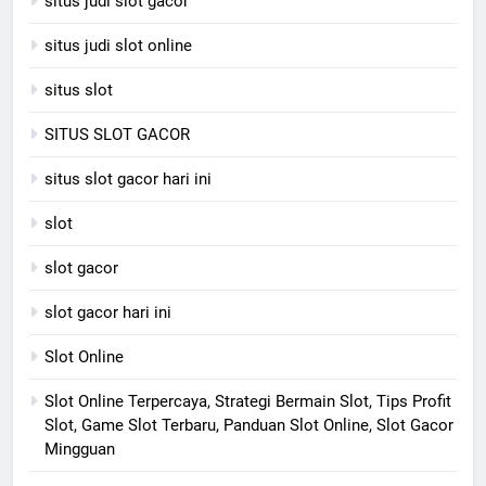
situs judi slot gacor
situs judi slot online
situs slot
SITUS SLOT GACOR
situs slot gacor hari ini
slot
slot gacor
slot gacor hari ini
Slot Online
Slot Online Terpercaya, Strategi Bermain Slot, Tips Profit
Slot, Game Slot Terbaru, Panduan Slot Online, Slot Gacor
Mingguan