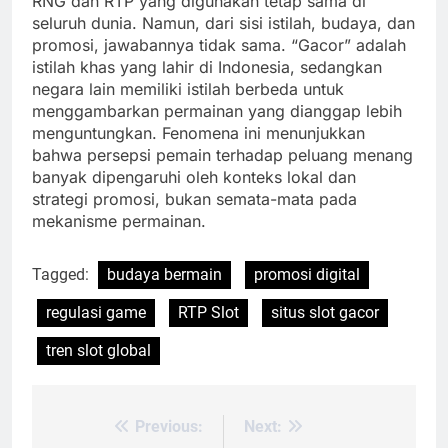
RNG dan RTP yang digunakan tetap sama di
seluruh dunia. Namun, dari sisi istilah, budaya, dan
promosi, jawabannya tidak sama. “Gacor” adalah
istilah khas yang lahir di Indonesia, sedangkan
negara lain memiliki istilah berbeda untuk
menggambarkan permainan yang dianggap lebih
menguntungkan. Fenomena ini menunjukkan
bahwa persepsi pemain terhadap peluang menang
banyak dipengaruhi oleh konteks lokal dan
strategi promosi, bukan semata-mata pada
mekanisme permainan.
Tagged:
budaya bermain
promosi digital
regulasi game
RTP Slot
situs slot gacor
tren slot global
Previous:
Next:
Post