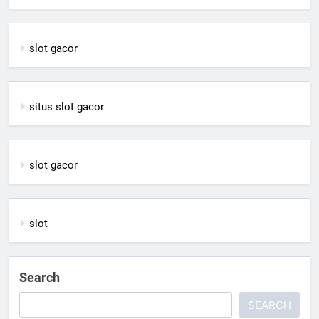
slot gacor
situs slot gacor
slot gacor
slot
Search
SEARCH