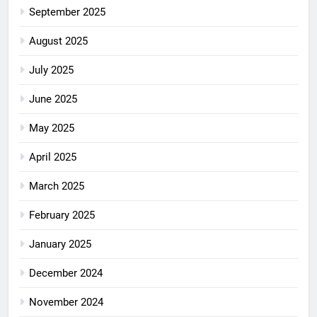
September 2025
August 2025
July 2025
June 2025
May 2025
April 2025
March 2025
February 2025
January 2025
December 2024
November 2024