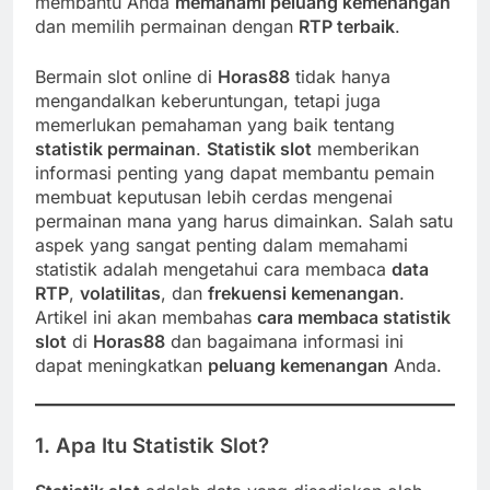
membantu Anda
memahami peluang kemenangan
dan memilih permainan dengan
RTP terbaik
.
Bermain slot online di
Horas88
tidak hanya
mengandalkan keberuntungan, tetapi juga
memerlukan pemahaman yang baik tentang
statistik permainan
.
Statistik slot
memberikan
informasi penting yang dapat membantu pemain
membuat keputusan lebih cerdas mengenai
permainan mana yang harus dimainkan. Salah satu
aspek yang sangat penting dalam memahami
statistik adalah mengetahui cara membaca
data
RTP
,
volatilitas
, dan
frekuensi kemenangan
.
Artikel ini akan membahas
cara membaca statistik
slot
di
Horas88
dan bagaimana informasi ini
dapat meningkatkan
peluang kemenangan
Anda.
1.
Apa Itu Statistik Slot?