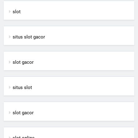
slot
situs slot gacor
slot gacor
situs slot
slot gacor
slot online