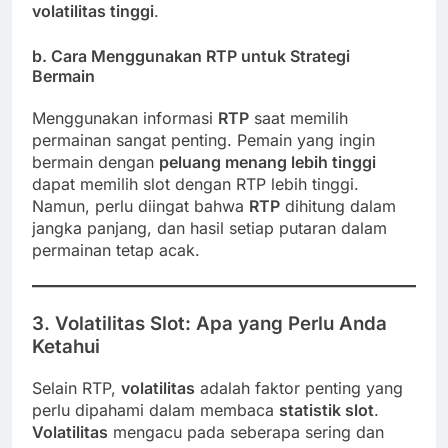
volatilitas tinggi
.
b. Cara Menggunakan RTP untuk Strategi
Bermain
Menggunakan informasi
RTP
saat memilih
permainan sangat penting. Pemain yang ingin
bermain dengan
peluang menang lebih tinggi
dapat memilih slot dengan RTP lebih tinggi.
Namun, perlu diingat bahwa
RTP
dihitung dalam
jangka panjang, dan hasil setiap putaran dalam
permainan tetap acak.
3.
Volatilitas Slot: Apa yang Perlu Anda
Ketahui
Selain RTP,
volatilitas
adalah faktor penting yang
perlu dipahami dalam membaca
statistik slot
.
Volatilitas
mengacu pada seberapa sering dan