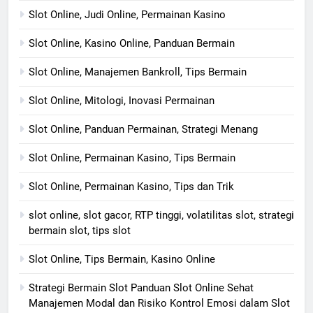
Slot Online, Judi Online, Permainan Kasino
Slot Online, Kasino Online, Panduan Bermain
Slot Online, Manajemen Bankroll, Tips Bermain
Slot Online, Mitologi, Inovasi Permainan
Slot Online, Panduan Permainan, Strategi Menang
Slot Online, Permainan Kasino, Tips Bermain
Slot Online, Permainan Kasino, Tips dan Trik
slot online, slot gacor, RTP tinggi, volatilitas slot, strategi
bermain slot, tips slot
Slot Online, Tips Bermain, Kasino Online
Strategi Bermain Slot Panduan Slot Online Sehat
Manajemen Modal dan Risiko Kontrol Emosi dalam Slot