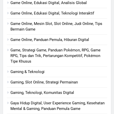
Game Online, Edukasi Digital, Analisis Global
Game Online, Edukasi Digital, Teknologi Interaktif
Game Online, Mesin Slot, Slot Online, Judi Online, Tips
Bermain Game
Game Online, Panduan Pemula, Hiburan Digital
Game, Strategi Game, Panduan Pokémon, RPG, Game
RPG, Tips dan Trik, Pertarungan Kompetitif, Pokémon
Tipe Khusus
Gaming & Teknologi
Gaming, Slot Online, Strategi Permainan
Gaming, Teknologi, Komunitas Digital
Gaya Hidup Digital, User Experience Gaming, Kesehatan
Mental & Gaming, Panduan Pemula Game