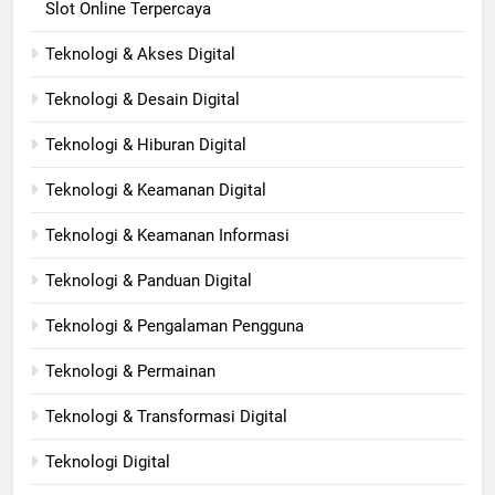
Slot Online Terpercaya
Teknologi & Akses Digital
Teknologi & Desain Digital
Teknologi & Hiburan Digital
Teknologi & Keamanan Digital
Teknologi & Keamanan Informasi
Teknologi & Panduan Digital
Teknologi & Pengalaman Pengguna
Teknologi & Permainan
Teknologi & Transformasi Digital
Teknologi Digital