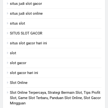
situs judi slot gacor
situs judi slot online
situs slot
SITUS SLOT GACOR
situs slot gacor hari ini
slot
slot gacor
slot gacor hari ini
Slot Online
Slot Online Terpercaya, Strategi Bermain Slot, Tips Profit
Slot, Game Slot Terbaru, Panduan Slot Online, Slot Gacor
Mingguan