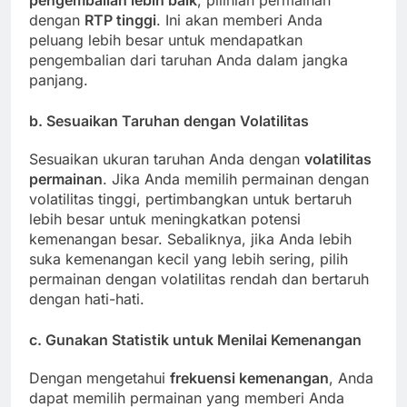
dengan
RTP tinggi
. Ini akan memberi Anda
peluang lebih besar untuk mendapatkan
pengembalian dari taruhan Anda dalam jangka
panjang.
b. Sesuaikan Taruhan dengan Volatilitas
Sesuaikan ukuran taruhan Anda dengan
volatilitas
permainan
. Jika Anda memilih permainan dengan
volatilitas tinggi, pertimbangkan untuk bertaruh
lebih besar untuk meningkatkan potensi
kemenangan besar. Sebaliknya, jika Anda lebih
suka kemenangan kecil yang lebih sering, pilih
permainan dengan volatilitas rendah dan bertaruh
dengan hati-hati.
c. Gunakan Statistik untuk Menilai Kemenangan
Dengan mengetahui
frekuensi kemenangan
, Anda
dapat memilih permainan yang memberi Anda