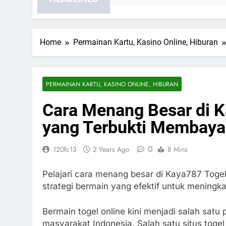
Home
Permainan Kartu, Kasino Online, Hiburan
PERMAINAN KARTU, KASINO ONLINE, HIBURAN
Cara Menang Besar di K
yang Terbukti Membaya
0
120fc13
2 Years Ago
8 Mins
Pelajari cara menang besar di Kaya787 Togel
strategi bermain yang efektif untuk mening
Bermain togel online kini menjadi salah satu 
masyarakat Indonesia. Salah satu situs toge