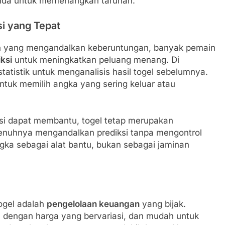
Anda untuk memenangkan taruhan.
si yang Tepat
an yang mengandalkan keberuntungan, banyak pemain
ksi
untuk meningkatkan peluang menang. Di
tistik untuk menganalisis hasil togel sebelumnya.
ntuk memilih angka yang sering keluar atau
si dapat membantu, togel tetap merupakan
penuhnya mengandalkan prediksi tanpa mengontrol
gka sebagai alat bantu, bukan sebagai jaminan
togel adalah
pengelolaan keuangan
yang bijak.
 dengan harga yang bervariasi, dan mudah untuk