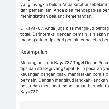
yang mungkin belum Anda ketahui sebelumn
dari pemain lain, Anda bisa mendapatkan pe
meningkatkan peluang kemenangan.
Di Kaya787, Anda juga bisa mengikuti berbag
togel. Berinteraksi dengan pemain lain ak
mendapatkan tips dari pemain yang lebih be
Kesimpulan
Menang besar di
Kaya787 Togel Online Resm
tips dan strategi yang tepat. Pilih pasaran y
keuangan dengan bijak, manfaatkan bonus dan
bermain. Dengan mengikuti langkah-langkah
besar dan menikmati pengalaman bermain t
Kaya787.