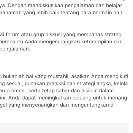
ya. Dengan mendiskusikan pengalaman dan belajar
mahaman yang lebih baik tentang cara bermain dan
ai forum atau grup diskusi yang membahas strategi
an membantu Anda mengembangkan keterampilan dan
rpengalaman.
i
bukanlah hal yang mustahil, asalkan Anda mengikuti
ang sesuai, gunakan prediksi dan strategi angka, kelola
 promosi, serta tetap sabar dan disiplin dalam
 ini, Anda dapat meningkatkan peluang untuk menang
ogel yang menyenangkan dan menguntungkan di