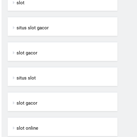
slot
situs slot gacor
slot gacor
situs slot
slot gacor
slot online