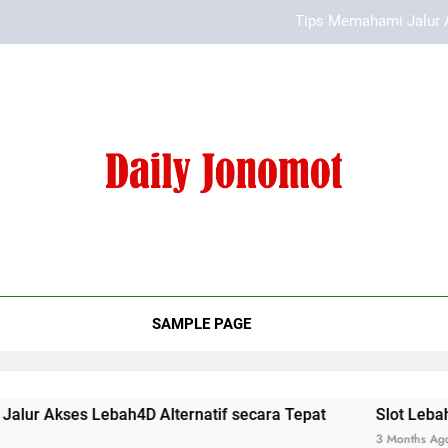
Tips Memahami Jalur A
Slot Lebah4D Resmi untuk Pengalaman Ak
Cara Cek Akse
Cara Memahami Fitur Sl
Tips Memahami Jalur A
Slot Lebah4D Resmi untuk Pengalaman Ak
ly Jonomot
ta Dan Informasi Terbaru Dari Daily Jonomot.
Cara Cek Akse
SAMPLE PAGE
Lebah4D Alternatif secara Tepat
Slot Lebah4D Resmi 
3 Months Ago