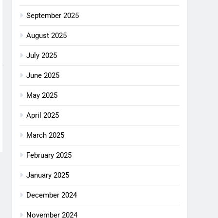
September 2025
August 2025
July 2025
June 2025
May 2025
April 2025
March 2025
February 2025
January 2025
December 2024
November 2024