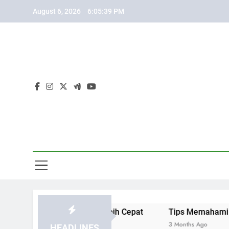
Skip
August 6, 2026
6:05:40 PM
to
content
Dai
Ikuti Beri
agar Navigasi Lebih Cepat
Tips Memahami Jalur Akses 
3 Months Ago
HEADLINES