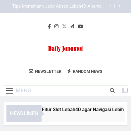
Skip
Slot Lebah4D Resmi untuk Pengalaman Akses
to
Lebih Lancar dan Mudah Dipahami
content
Cara Cek Akses LAE138 Login yang Aman
Digunakan
Cara Memahami Fitur Slot Lebah4D agar Navigasi
Lebih Cepat
Tips Memahami Jalur Akses Lebah4D Alternatif
secara Tepat
Slot Lebah4D Resmi untuk Pengalaman Akses
Lebih Lancar dan Mudah Dipahami
Daily Jonomot
Ikuti Berita Dan Informasi Terbaru Dari Daily
Cara Cek Akses LAE138 Login yang Aman
NEWSLETTER
RANDOM NEWS
Digunakan
Jonomot.
MENU
ara Memahami Fitur Slot Lebah4D agar Navigasi Lebih Cepat
HEADLINES
 Months Ago