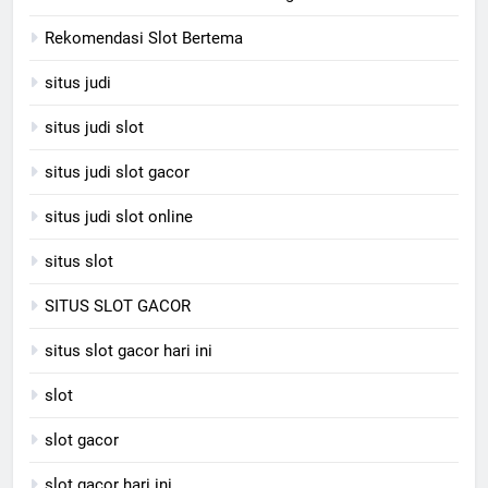
Rekomendasi Slot Bertema
situs judi
situs judi slot
situs judi slot gacor
situs judi slot online
situs slot
SITUS SLOT GACOR
situs slot gacor hari ini
slot
slot gacor
slot gacor hari ini