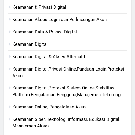
Keamanan & Privasi Digital
Keamanan Akses Login dan Perlindungan Akun
Keamanan Data & Privasi Digital
Keamanan Digital
Keamanan Digital & Akses Alternatif
Keamanan Digital,Privasi Online,Panduan Login,Proteksi
Akun
Keamanan Digital,Proteksi Sistem Online,Stabilitas
Platform,Pengalaman Pengguna,Manajemen Teknologi
Keamanan Online, Pengelolaan Akun
Keamanan Siber, Teknologi Informasi, Edukasi Digital,
Manajemen Akses