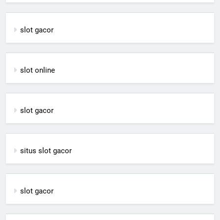
slot gacor
slot online
slot gacor
situs slot gacor
slot gacor