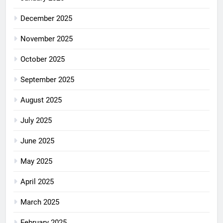
December 2025
November 2025
October 2025
September 2025
August 2025
July 2025
June 2025
May 2025
April 2025
March 2025
February 2025