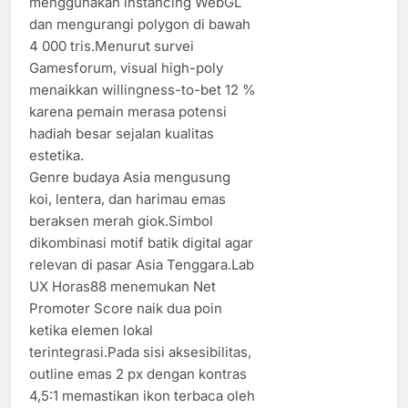
menggunakan instancing WebGL
dan mengurangi polygon di bawah
4 000 tris.Menurut survei
Gamesforum, visual high-poly
menaikkan willingness-to-bet 12 %
karena pemain merasa potensi
hadiah besar sejalan kualitas
estetika.
Genre budaya Asia mengusung
koi, lentera, dan harimau emas
beraksen merah giok.Simbol
dikombinasi motif batik digital agar
relevan di pasar Asia Tenggara.Lab
UX Horas88 menemukan Net
Promoter Score naik dua poin
ketika elemen lokal
terintegrasi.Pada sisi aksesibilitas,
outline emas 2 px dengan kontras
4,5:1 memastikan ikon terbaca oleh