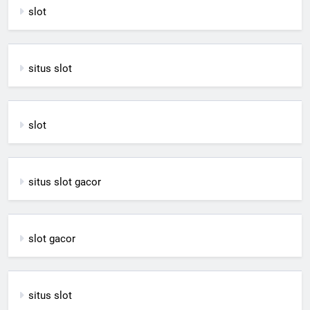
slot
situs slot
slot
situs slot gacor
slot gacor
situs slot