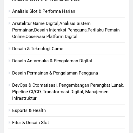
Analisis Slot & Performa Harian
Arsitektur Game Digital,Analisis Sistem
Permainan,Desain Interaksi Pengguna,Perilaku Pemain
Online,Observasi Platform Digital
Desain & Teknologi Game
Desain Antarmuka & Pengalaman Digital
Desain Permainan & Pengalaman Pengguna
DevOps & Otomatisasi, Pengembangan Perangkat Lunak,
Pipeline CI/CD, Transformasi Digital, Manajemen
Infrastruktur
Esports & Health
Fitur & Desain Slot