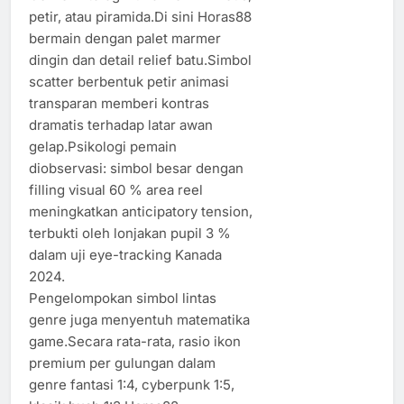
petir, atau piramida.Di sini Horas88
bermain dengan palet marmer
dingin dan detail relief batu.Simbol
scatter berbentuk petir animasi
transparan memberi kontras
dramatis terhadap latar awan
gelap.Psikologi pemain
diobservasi: simbol besar dengan
filling visual 60 % area reel
meningkatkan anticipatory tension,
terbukti oleh lonjakan pupil 3 %
dalam uji eye-tracking Kanada
2024.
Pengelompokan simbol lintas
genre juga menyentuh matematika
game.Secara rata-rata, rasio ikon
premium per gulungan dalam
genre fantasi 1:4, cyberpunk 1:5,