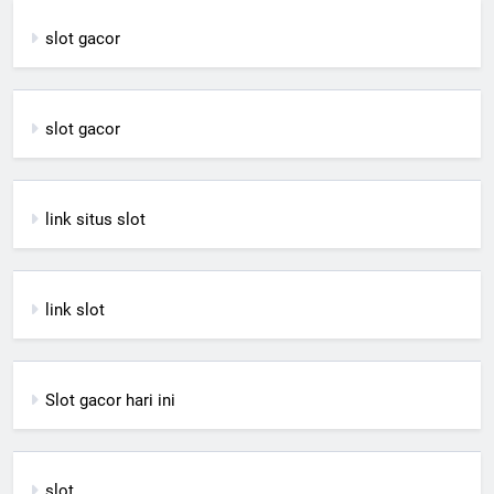
slot gacor
slot gacor
link situs slot
link slot
Slot gacor hari ini
slot