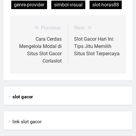
genre-provider
simbol-visual
slot-horas88
Previous:
Next:
Post
navigation
Cara Cerdas
Slot Gacor Hari Ini:
Mengelola Modal di
Tips Jitu Memilih
Situs Slot Gacor
Situs Slot Terpercaya
Corlaslot
slot gacor
link slot gacor