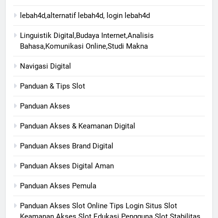
lebah4d,alternatif lebah4d, login lebah4d
Linguistik Digital,Budaya Internet,Analisis
Bahasa,Komunikasi Online,Studi Makna
Navigasi Digital
Panduan & Tips Slot
Panduan Akses
Panduan Akses & Keamanan Digital
Panduan Akses Brand Digital
Panduan Akses Digital Aman
Panduan Akses Pemula
Panduan Akses Slot Online Tips Login Situs Slot
Keamanan Akses Slot Edukasi Pengguna Slot Stabilitas