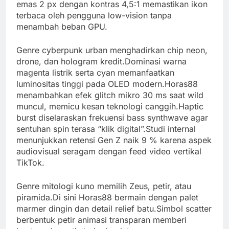
emas 2 px dengan kontras 4,5:1 memastikan ikon
terbaca oleh pengguna low-vision tanpa
menambah beban GPU.
Genre cyberpunk urban menghadirkan chip neon,
drone, dan hologram kredit.Dominasi warna
magenta listrik serta cyan memanfaatkan
luminositas tinggi pada OLED modern.Horas88
menambahkan efek glitch mikro 30 ms saat wild
muncul, memicu kesan teknologi canggih.Haptic
burst diselaraskan frekuensi bass synthwave agar
sentuhan spin terasa “klik digital”.Studi internal
menunjukkan retensi Gen Z naik 9 % karena aspek
audiovisual seragam dengan feed video vertikal
TikTok.
Genre mitologi kuno memilih Zeus, petir, atau
piramida.Di sini Horas88 bermain dengan palet
marmer dingin dan detail relief batu.Simbol scatter
berbentuk petir animasi transparan memberi