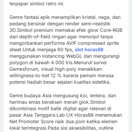
terpapar simbol retro ini.
Genre fantasi epik menampilkan kristal, naga, dan
pedang bersinar dengan render semi-realistik
3D.Simbol premium memakai efek glow Core-RGB
dan depth-of-field ringan agar menonjol tanpa
mengorbankan performa AVIF compressed sprite
sheet.Untuk menjaga 60 fps,
slot horas88
menggunakan instancing WebGL dan mengurangi
polygon di bawah 4 000 tris.Menurut survei
Gamesforum, visual high-poly menaikkan
willingness-to-bet 12 % karena pemain merasa
potensi hadiah besar sejalan kualitas estetika.
Genre budaya Asia mengusung koi, lentera, dan
harimau emas beraksen merah giok.Simbol
dikombinasi motif batik digital agar relevan di
pasar Asia Tenggara.Lab UX Horas88 menemukan
Net Promoter Score naik dua poin ketika elemen
lokal terintegrasi.Pada sisi aksesibilitas, outline