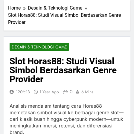
Home
Desain & Teknologi Game
Slot Horas88: Studi Visual Simbol Berdasarkan Genre
Provider
DESAIN & TEKNOLOGI GAME
Slot Horas88: Studi Visual
Simbol Berdasarkan Genre
Provider
0
120fc13
1 Year Ago
6 Mins
Analisis mendalam tentang cara Horas88
memetakan simbol visual ke berbagai genre slot—
dari klasik buah hingga cyberpunk modern—untuk
meningkatkan imersi, retensi, dan diferensiasi
brand.