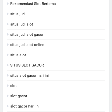
Rekomendasi Slot Bertema
situs judi
situs judi slot
situs judi slot gacor
situs judi slot online
situs slot
SITUS SLOT GACOR
situs slot gacor hari ini
slot
slot gacor
slot gacor hari ini