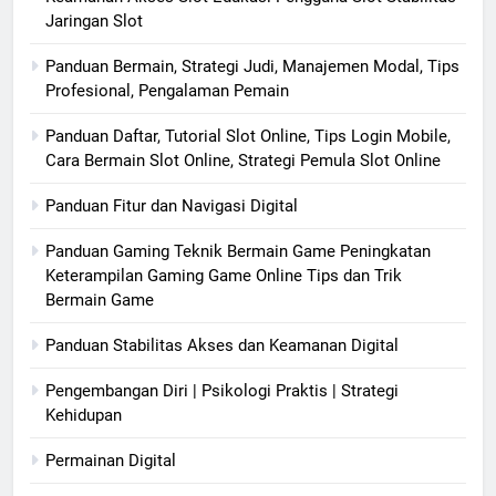
Jaringan Slot
Panduan Bermain, Strategi Judi, Manajemen Modal, Tips
Profesional, Pengalaman Pemain
Panduan Daftar, Tutorial Slot Online, Tips Login Mobile,
Cara Bermain Slot Online, Strategi Pemula Slot Online
Panduan Fitur dan Navigasi Digital
Panduan Gaming Teknik Bermain Game Peningkatan
Keterampilan Gaming Game Online Tips dan Trik
Bermain Game
Panduan Stabilitas Akses dan Keamanan Digital
Pengembangan Diri | Psikologi Praktis | Strategi
Kehidupan
Permainan Digital