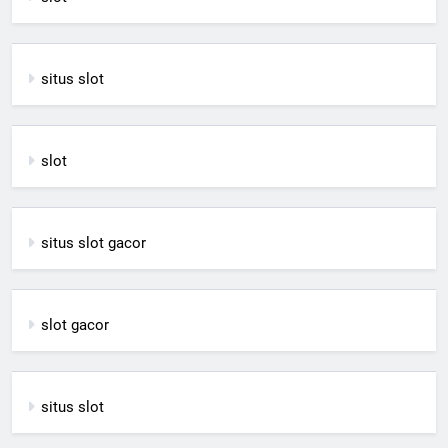
situs slot
slot
situs slot gacor
slot gacor
situs slot