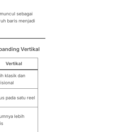
 muncul sebagai
ruh baris menjadi
banding Vertikal
Vertikal
ih klasik dan
isional
us pada satu reel
mnya lebih
is