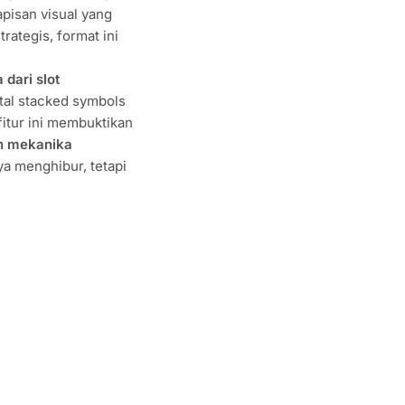
apisan visual yang
ategis, format ini
 dari slot
tal stacked symbols
fitur ini membuktikan
an mekanika
a menghibur, tetapi