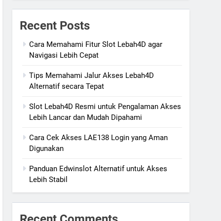
Recent Posts
Cara Memahami Fitur Slot Lebah4D agar
Navigasi Lebih Cepat
Tips Memahami Jalur Akses Lebah4D
Alternatif secara Tepat
Slot Lebah4D Resmi untuk Pengalaman Akses
Lebih Lancar dan Mudah Dipahami
Cara Cek Akses LAE138 Login yang Aman
Digunakan
Panduan Edwinslot Alternatif untuk Akses
Lebih Stabil
Recent Comments