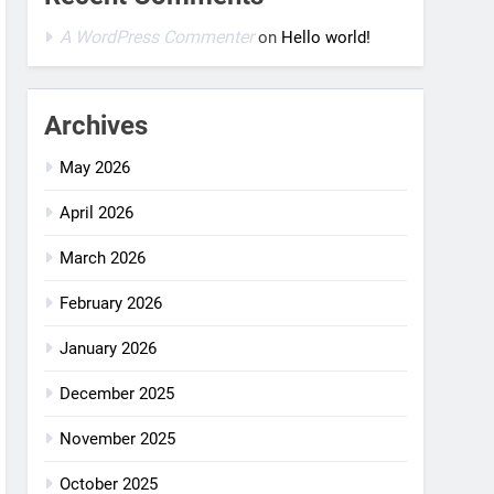
A WordPress Commenter
on
Hello world!
Archives
May 2026
April 2026
March 2026
February 2026
January 2026
December 2025
November 2025
October 2025