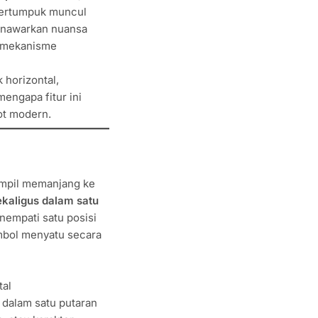
 bertumpuk muncul
menawarkan nuansa
n mekanisme
 horizontal,
engapa fitur ini
ot modern.
ampil memanjang ke
ekaligus dalam satu
nempati satu posisi
imbol menyatu secara
tal
 dalam satu putaran