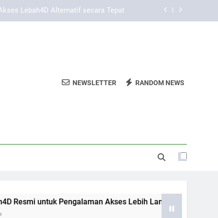
kses Lebah4D Alternatif secara Tepat
ses Lebih Lancar dan Mudah Dipahami
s LAE138 Login yang Aman Digunakan
ot Lebah4D agar Navigasi Lebih Cepat
NEWSLETTER
RANDOM NEWS
kses Lebah4D Alternatif secara Tepat
ses Lebih Lancar dan Mudah Dipahami
s LAE138 Login yang Aman Digunakan
untuk Pengalaman Akses Lebih Lancar dan Mudah Dipahami