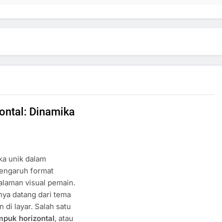
ontal: Dinamika
ka unik dalam
 pengaruh format
alaman visual pemain.
anya datang dari tema
n di layar. Salah satu
mpuk horizontal
, atau