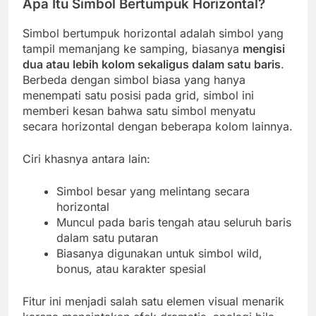
Apa Itu Simbol Bertumpuk Horizontal?
Simbol bertumpuk horizontal adalah simbol yang
tampil memanjang ke samping, biasanya
mengisi
dua atau lebih kolom sekaligus dalam satu baris
.
Berbeda dengan simbol biasa yang hanya
menempati satu posisi pada grid, simbol ini
memberi kesan bahwa satu simbol menyatu
secara horizontal dengan beberapa kolom lainnya.
Ciri khasnya antara lain:
Simbol besar yang melintang secara
horizontal
Muncul pada baris tengah atau seluruh baris
dalam satu putaran
Biasanya digunakan untuk simbol wild,
bonus, atau karakter spesial
Fitur ini menjadi salah satu elemen visual menarik