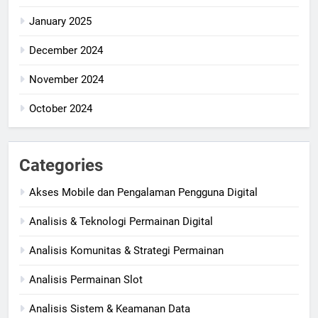
January 2025
December 2024
November 2024
October 2024
Categories
Akses Mobile dan Pengalaman Pengguna Digital
Analisis & Teknologi Permainan Digital
Analisis Komunitas & Strategi Permainan
Analisis Permainan Slot
Analisis Sistem & Keamanan Data