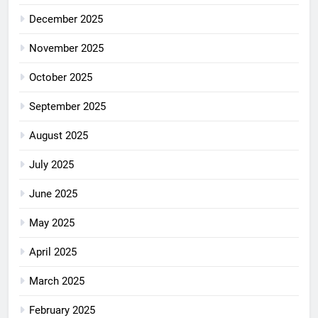
December 2025
November 2025
October 2025
September 2025
August 2025
July 2025
June 2025
May 2025
April 2025
March 2025
February 2025