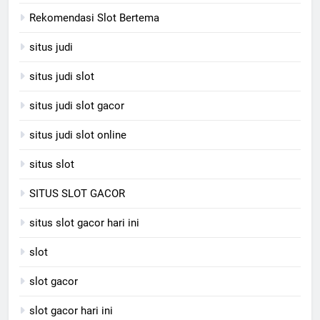
Rekomendasi Slot Bertema
situs judi
situs judi slot
situs judi slot gacor
situs judi slot online
situs slot
SITUS SLOT GACOR
situs slot gacor hari ini
slot
slot gacor
slot gacor hari ini