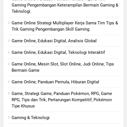
Gaming Pengembangan Keterampilan Bermain Gaming &
Teknologi
Game Online Strategi Multiplayer Kerja Sama Tim Tips &
Trik Gaming Pengembangan Skill Gaming
Game Online, Edukasi Digital, Analisis Global
Game Online, Edukasi Digital, Teknologi Interaktif
Game Online, Mesin Slot, Slot Online, Judi Online, Tips
Bermain Game
Game Online, Panduan Pemula, Hiburan Digital
Game, Strategi Game, Panduan Pokémon, RPG, Game
RPG, Tips dan Trik, Pertarungan Kompetitif, Pokémon
Tipe Khusus
Gaming & Teknologi