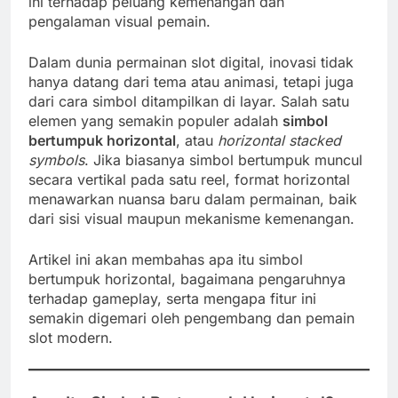
ini terhadap peluang kemenangan dan
pengalaman visual pemain.
Dalam dunia permainan slot digital, inovasi tidak
hanya datang dari tema atau animasi, tetapi juga
dari cara simbol ditampilkan di layar. Salah satu
elemen yang semakin populer adalah
simbol
bertumpuk horizontal
, atau
horizontal stacked
symbols
. Jika biasanya simbol bertumpuk muncul
secara vertikal pada satu reel, format horizontal
menawarkan nuansa baru dalam permainan, baik
dari sisi visual maupun mekanisme kemenangan.
Artikel ini akan membahas apa itu simbol
bertumpuk horizontal, bagaimana pengaruhnya
terhadap gameplay, serta mengapa fitur ini
semakin digemari oleh pengembang dan pemain
slot modern.