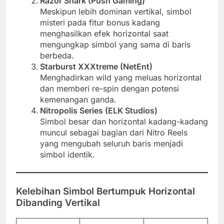
Razor Shark (Push Gaming)
Meskipun lebih dominan vertikal, simbol
misteri pada fitur bonus kadang
menghasilkan efek horizontal saat
mengungkap simbol yang sama di baris
berbeda.
Starburst XXXtreme (NetEnt)
Menghadirkan wild yang meluas horizontal
dan memberi re-spin dengan potensi
kemenangan ganda.
Nitropolis Series (ELK Studios)
Simbol besar dan horizontal kadang-kadang
muncul sebagai bagian dari Nitro Reels
yang mengubah seluruh baris menjadi
simbol identik.
Kelebihan Simbol Bertumpuk Horizontal
Dibanding Vertikal