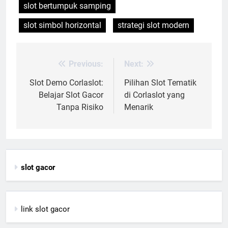
slot bertumpuk samping
slot simbol horizontal
strategi slot modern
Previous:
Next:
Post
navigation
Slot Demo Corlaslot:
Pilihan Slot Tematik
Belajar Slot Gacor
di Corlaslot yang
Tanpa Risiko
Menarik
slot gacor
link slot gacor