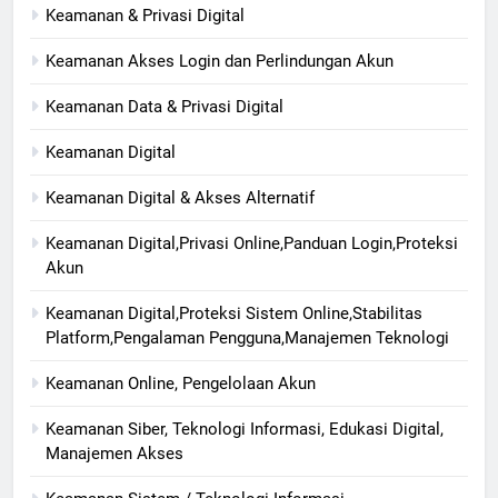
Keamanan & Privasi Digital
Keamanan Akses Login dan Perlindungan Akun
Keamanan Data & Privasi Digital
Keamanan Digital
Keamanan Digital & Akses Alternatif
Keamanan Digital,Privasi Online,Panduan Login,Proteksi
Akun
Keamanan Digital,Proteksi Sistem Online,Stabilitas
Platform,Pengalaman Pengguna,Manajemen Teknologi
Keamanan Online, Pengelolaan Akun
Keamanan Siber, Teknologi Informasi, Edukasi Digital,
Manajemen Akses