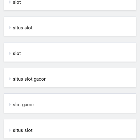
slot
situs slot
slot
situs slot gacor
slot gacor
situs slot