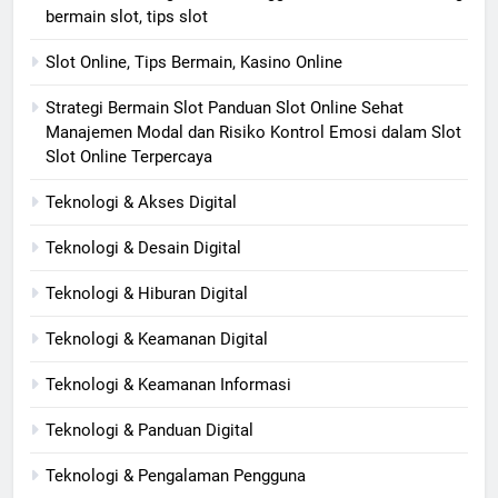
bermain slot, tips slot
Slot Online, Tips Bermain, Kasino Online
Strategi Bermain Slot Panduan Slot Online Sehat
Manajemen Modal dan Risiko Kontrol Emosi dalam Slot
Slot Online Terpercaya
Teknologi & Akses Digital
Teknologi & Desain Digital
Teknologi & Hiburan Digital
Teknologi & Keamanan Digital
Teknologi & Keamanan Informasi
Teknologi & Panduan Digital
Teknologi & Pengalaman Pengguna