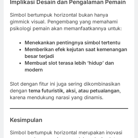
Implikasi Desain dan Pengalaman Pemain
Simbol bertumpuk horizontal bukan hanya
gimmick visual. Pengembang yang memahami
psikologi pemain akan memanfaatkannya untuk:
Menekankan pentingnya simbol tertentu
Memberikan efek kejutan saat kemenangan
besar terjadi
Membuat slot terasa lebih ‘hidup’ dan
modern
Slot dengan fitur ini juga sering dikombinasikan
dengan
tema futuristik, aksi, atau petualangan
,
karena mendukung narasi yang dinamis.
Kesimpulan
Simbol bertumpuk horizontal merupakan inovasi