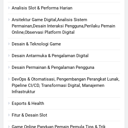
Analisis Slot & Performa Harian
Arsitektur Game Digital,Analisis Sistem
Permainan,Desain Interaksi Pengguna,Perilaku Pemain
Online,Observasi Platform Digital
Desain & Teknologi Game
Desain Antarmuka & Pengalaman Digital
Desain Permainan & Pengalaman Pengguna
DevOps & Otomatisasi, Pengembangan Perangkat Lunak,
Pipeline CI/CD, Transformasi Digital, Manajemen
Infrastruktur
Esports & Health
Fitur & Desain Slot
Game Online Panduan Pemain Pemula Tips & Trik