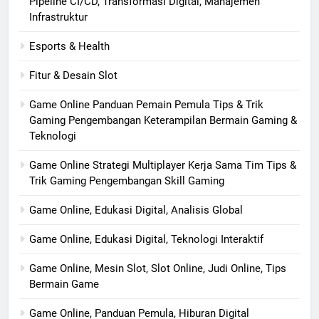
Pipeline CI/CD, Transformasi Digital, Manajemen
Infrastruktur
Esports & Health
Fitur & Desain Slot
Game Online Panduan Pemain Pemula Tips & Trik
Gaming Pengembangan Keterampilan Bermain Gaming &
Teknologi
Game Online Strategi Multiplayer Kerja Sama Tim Tips &
Trik Gaming Pengembangan Skill Gaming
Game Online, Edukasi Digital, Analisis Global
Game Online, Edukasi Digital, Teknologi Interaktif
Game Online, Mesin Slot, Slot Online, Judi Online, Tips
Bermain Game
Game Online, Panduan Pemula, Hiburan Digital