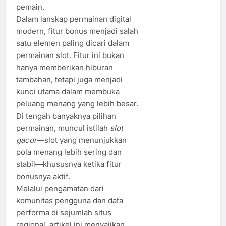
pemain.
Dalam lanskap permainan digital
modern, fitur bonus menjadi salah
satu elemen paling dicari dalam
permainan slot. Fitur ini bukan
hanya memberikan hiburan
tambahan, tetapi juga menjadi
kunci utama dalam membuka
peluang menang yang lebih besar.
Di tengah banyaknya pilihan
permainan, muncul istilah
slot
gacor
—slot yang menunjukkan
pola menang lebih sering dan
stabil—khususnya ketika fitur
bonusnya aktif.
Melalui pengamatan dari
komunitas pengguna dan data
performa di sejumlah situs
regional, artikel ini menyajikan