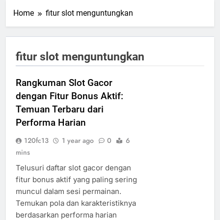
Home
fitur slot menguntungkan
fitur slot menguntungkan
Rangkuman Slot Gacor
dengan Fitur Bonus Aktif:
Temuan Terbaru dari
Performa Harian
120fc13
1 year ago
0
6
mins
Telusuri daftar slot gacor dengan
fitur bonus aktif yang paling sering
muncul dalam sesi permainan.
Temukan pola dan karakteristiknya
berdasarkan performa harian