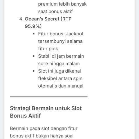
premium lebih banyak
saat bonus aktif
Ocean’s Secret (RTP
95.9%)
Fitur bonus: Jackpot
tersembunyi selama
fitur pick
Stabil di jam bermain
sore hingga malam
Slot ini juga dikenal
fleksibel antara spin
otomatis dan manual
Strategi Bermain untuk Slot
Bonus Aktif
Bermain pada slot dengan fitur
bonus aktif bukan hanya soal