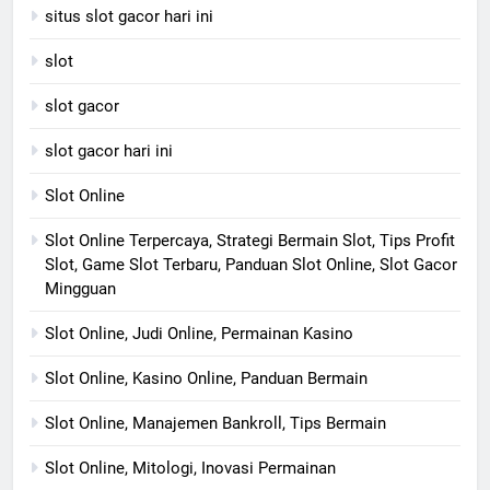
situs slot gacor hari ini
slot
slot gacor
slot gacor hari ini
Slot Online
Slot Online Terpercaya, Strategi Bermain Slot, Tips Profit
Slot, Game Slot Terbaru, Panduan Slot Online, Slot Gacor
Mingguan
Slot Online, Judi Online, Permainan Kasino
Slot Online, Kasino Online, Panduan Bermain
Slot Online, Manajemen Bankroll, Tips Bermain
Slot Online, Mitologi, Inovasi Permainan