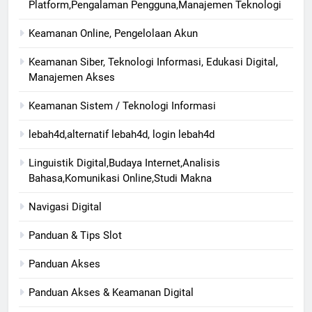
Platform,Pengalaman Pengguna,Manajemen Teknologi
Keamanan Online, Pengelolaan Akun
Keamanan Siber, Teknologi Informasi, Edukasi Digital,
Manajemen Akses
Keamanan Sistem / Teknologi Informasi
lebah4d,alternatif lebah4d, login lebah4d
Linguistik Digital,Budaya Internet,Analisis
Bahasa,Komunikasi Online,Studi Makna
Navigasi Digital
Panduan & Tips Slot
Panduan Akses
Panduan Akses & Keamanan Digital