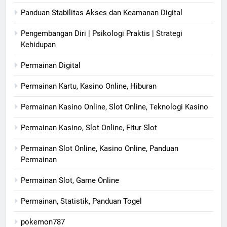
Panduan Stabilitas Akses dan Keamanan Digital
Pengembangan Diri | Psikologi Praktis | Strategi
Kehidupan
Permainan Digital
Permainan Kartu, Kasino Online, Hiburan
Permainan Kasino Online, Slot Online, Teknologi Kasino
Permainan Kasino, Slot Online, Fitur Slot
Permainan Slot Online, Kasino Online, Panduan
Permainan
Permainan Slot, Game Online
Permainan, Statistik, Panduan Togel
pokemon787