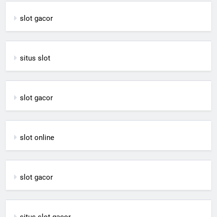
slot gacor
situs slot
slot gacor
slot online
slot gacor
situs slot gacor