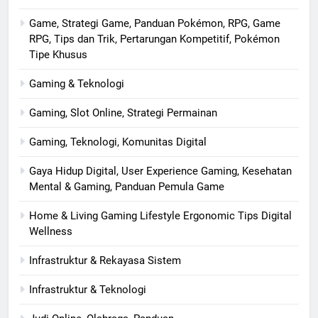
Game, Strategi Game, Panduan Pokémon, RPG, Game
RPG, Tips dan Trik, Pertarungan Kompetitif, Pokémon
Tipe Khusus
Gaming & Teknologi
Gaming, Slot Online, Strategi Permainan
Gaming, Teknologi, Komunitas Digital
Gaya Hidup Digital, User Experience Gaming, Kesehatan
Mental & Gaming, Panduan Pemula Game
Home & Living Gaming Lifestyle Ergonomic Tips Digital
Wellness
Infrastruktur & Rekayasa Sistem
Infrastruktur & Teknologi