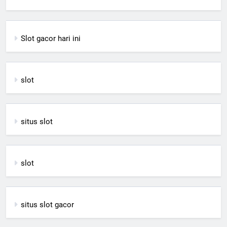
Slot gacor hari ini
slot
situs slot
slot
situs slot gacor