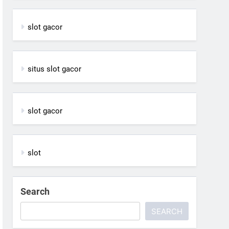
slot gacor
situs slot gacor
slot gacor
slot
Search
SEARCH