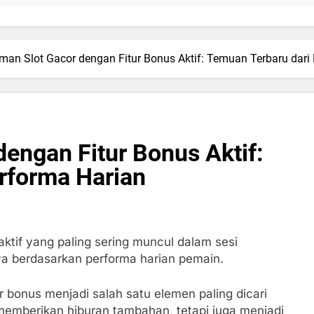
an Slot Gacor dengan Fitur Bonus Aktif: Temuan Terbaru dari
engan Fitur Bonus Aktif:
rforma Harian
 aktif yang paling sering muncul dalam sesi
ya berdasarkan performa harian pemain.
r bonus menjadi salah satu elemen paling dicari
 memberikan hiburan tambahan, tetapi juga menjadi