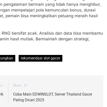
n pengalaman bermain yang tidak hanya menghibur,
Dengan mempelajari pola kemunculan bonus, durasi
at, pemain bisa meningkatkan peluang meraih hasil
s RNG bersifat acak. Analisis dan data bisa membantu
in hasil mutlak. Bermainlah dengan strategi,
ntungkan
rekomendasi slot gacor
s:
Next:
ik
Coba Main EDWINSLOT, Server Thailand Gacor
Paling Dicari 2025