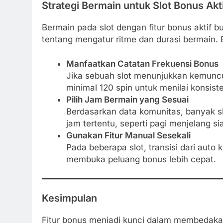
Strategi Bermain untuk Slot Bonus Akt
Bermain pada slot dengan fitur bonus aktif b
tentang mengatur ritme dan durasi bermain. B
Manfaatkan Catatan Frekuensi Bonus
Jika sebuah slot menunjukkan kemuncu
minimal 120 spin untuk menilai konsist
Pilih Jam Bermain yang Sesuai
Berdasarkan data komunitas, banyak sl
jam tertentu, seperti pagi menjelang 
Gunakan Fitur Manual Sesekali
Pada beberapa slot, transisi dari auto
membuka peluang bonus lebih cepat.
Kesimpulan
Fitur bonus menjadi kunci dalam membedakan