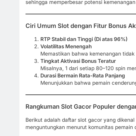
sehingga memperbesar potensi kemenangan t
Ciri Umum Slot dengan Fitur Bonus Akt
RTP Stabil dan Tinggi (Di atas 96%)
Volatilitas Menengah
Memastikan bahwa kemenangan tidak ter
Tingkat Aktivasi Bonus Teratur
Misalnya, 1 dari setiap 80–120 spin me
Durasi Bermain Rata-Rata Panjang
Menunjukkan bahwa pemain cenderung b
Rangkuman Slot Gacor Populer dengan
Berikut adalah daftar slot gacor yang dikena
menguntungkan menurut komunitas pemain da