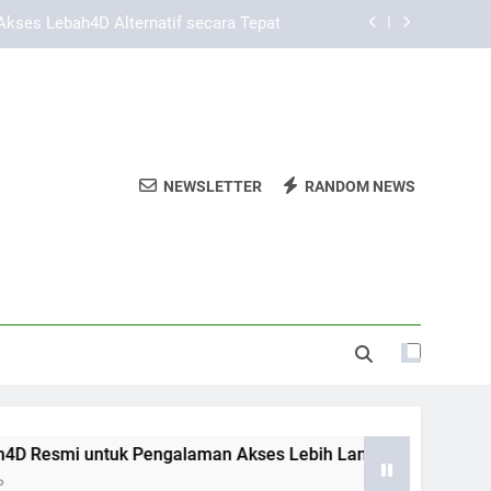
kses Lebah4D Alternatif secara Tepat
ses Lebih Lancar dan Mudah Dipahami
s LAE138 Login yang Aman Digunakan
ot Lebah4D agar Navigasi Lebih Cepat
NEWSLETTER
RANDOM NEWS
kses Lebah4D Alternatif secara Tepat
ses Lebih Lancar dan Mudah Dipahami
s LAE138 Login yang Aman Digunakan
untuk Pengalaman Akses Lebih Lancar dan Mudah Dipahami