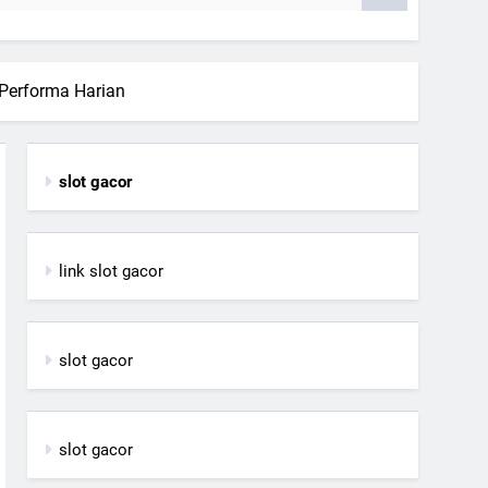
 Performa Harian
slot gacor
link slot gacor
slot gacor
slot gacor