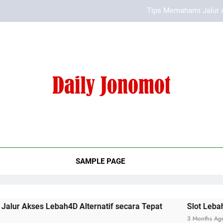
Tips Memahami Jalur A
Slot Lebah4D Resmi untuk Pengalaman Ak
Cara Cek Akse
Cara Memahami Fitur Sl
Tips Memahami Jalur A
Slot Lebah4D Resmi untuk Pengalaman Ak
ly Jonomot
ta Dan Informasi Terbaru Dari Daily Jonomot.
Cara Cek Akse
SAMPLE PAGE
Lebah4D Alternatif secara Tepat
Slot Lebah4D Resmi 
3 Months Ago