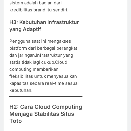
sistem adalah bagian dari
kredibilitas brand itu sendiri.
H3: Kebutuhan Infrastruktur
yang Adaptif
Pengguna saat ini mengakses
platform dari berbagai perangkat
dan jaringan.Infrastruktur yang
statis tidak lagi cukup.Cloud
computing memberikan
fleksibilitas untuk menyesuaikan
kapasitas secara real-time sesuai
kebutuhan.
H2: Cara Cloud Computing
Menjaga Stabilitas Situs
Toto