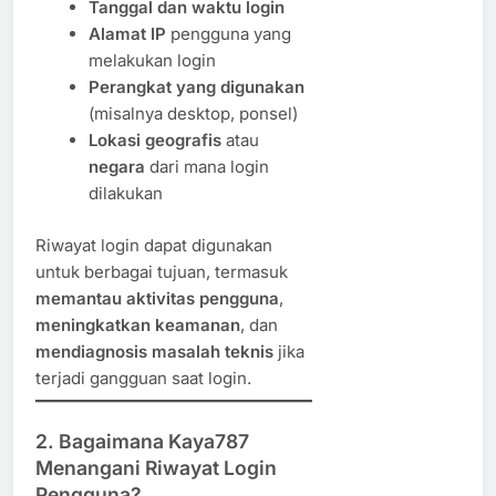
Tanggal dan waktu login
Alamat IP
pengguna yang
melakukan login
Perangkat yang digunakan
(misalnya desktop, ponsel)
Lokasi geografis
atau
negara
dari mana login
dilakukan
Riwayat login dapat digunakan
untuk berbagai tujuan, termasuk
memantau aktivitas pengguna
,
meningkatkan keamanan
, dan
mendiagnosis masalah teknis
jika
terjadi gangguan saat login.
2.
Bagaimana Kaya787
Menangani Riwayat Login
Pengguna?