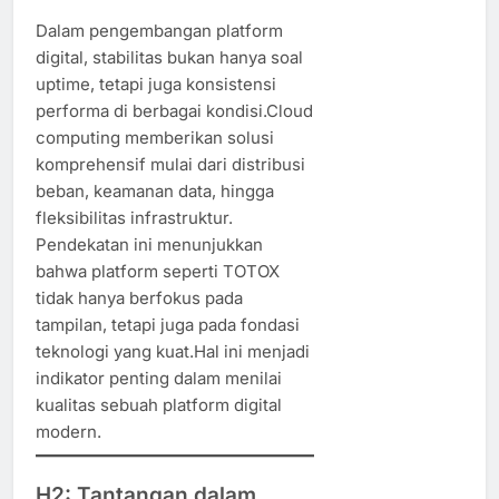
Dalam pengembangan platform
digital, stabilitas bukan hanya soal
uptime, tetapi juga konsistensi
performa di berbagai kondisi.Cloud
computing memberikan solusi
komprehensif mulai dari distribusi
beban, keamanan data, hingga
fleksibilitas infrastruktur.
Pendekatan ini menunjukkan
bahwa platform seperti TOTOX
tidak hanya berfokus pada
tampilan, tetapi juga pada fondasi
teknologi yang kuat.Hal ini menjadi
indikator penting dalam menilai
kualitas sebuah platform digital
modern.
H2: Tantangan dalam