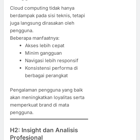
Cloud computing tidak hanya
berdampak pada sisi teknis, tetapi
juga langsung dirasakan oleh
pengguna.
Beberapa manfaatnya:
Akses lebih cepat
Minim gangguan
Navigasi lebih responsif
Konsistensi performa di
berbagai perangkat
Pengalaman pengguna yang baik
akan meningkatkan loyalitas serta
memperkuat brand di mata
pengguna.
H2: Insight dan Analisis
Profesional