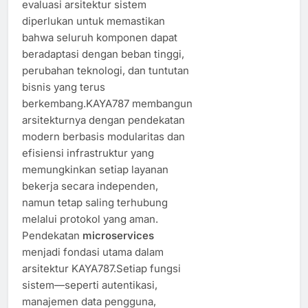
evaluasi arsitektur sistem
diperlukan untuk memastikan
bahwa seluruh komponen dapat
beradaptasi dengan beban tinggi,
perubahan teknologi, dan tuntutan
bisnis yang terus
berkembang.KAYA787 membangun
arsitekturnya dengan pendekatan
modern berbasis modularitas dan
efisiensi infrastruktur yang
memungkinkan setiap layanan
bekerja secara independen,
namun tetap saling terhubung
melalui protokol yang aman.
Pendekatan
microservices
menjadi fondasi utama dalam
arsitektur KAYA787.Setiap fungsi
sistem—seperti autentikasi,
manajemen data pengguna,