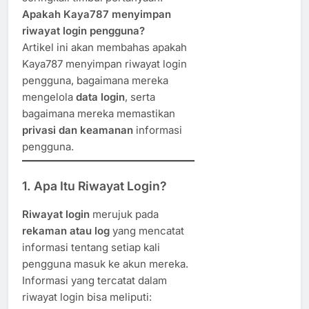
Apakah Kaya787 menyimpan
riwayat login pengguna?
Artikel ini akan membahas apakah
Kaya787 menyimpan riwayat login
pengguna, bagaimana mereka
mengelola
data login
, serta
bagaimana mereka memastikan
privasi dan keamanan
informasi
pengguna.
1.
Apa Itu Riwayat Login?
Riwayat login
merujuk pada
rekaman atau log
yang mencatat
informasi tentang setiap kali
pengguna masuk ke akun mereka.
Informasi yang tercatat dalam
riwayat login bisa meliputi: