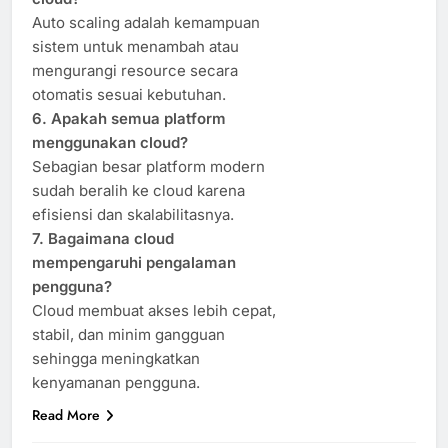
Auto scaling adalah kemampuan
sistem untuk menambah atau
mengurangi resource secara
otomatis sesuai kebutuhan.
6. Apakah semua platform
menggunakan cloud?
Sebagian besar platform modern
sudah beralih ke cloud karena
efisiensi dan skalabilitasnya.
7. Bagaimana cloud
mempengaruhi pengalaman
pengguna?
Cloud membuat akses lebih cepat,
stabil, dan minim gangguan
sehingga meningkatkan
kenyamanan pengguna.
Read More