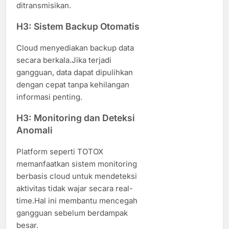
ditransmisikan.
H3: Sistem Backup Otomatis
Cloud menyediakan backup data
secara berkala.Jika terjadi
gangguan, data dapat dipulihkan
dengan cepat tanpa kehilangan
informasi penting.
H3: Monitoring dan Deteksi
Anomali
Platform seperti TOTOX
memanfaatkan sistem monitoring
berbasis cloud untuk mendeteksi
aktivitas tidak wajar secara real-
time.Hal ini membantu mencegah
gangguan sebelum berdampak
besar.