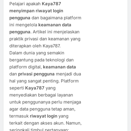
Pelajari apakah
Kaya787
menyimpan riwayat login
pengguna
dan bagaimana platform
ini mengelola
keamanan data
pengguna
. Artikel ini menjelaskan
praktik privasi dan keamanan yang
diterapkan oleh Kaya787.
Dalam dunia yang semakin
bergantung pada teknologi dan
platform digital,
keamanan data
dan
privasi pengguna
menjadi dua
hal yang sangat penting. Platform
seperti
Kaya787
yang
menyediakan berbagai layanan
untuk penggunanya perlu menjaga
agar data pengguna tetap aman,
termasuk
riwayat login
yang
terkait dengan akses akun. Namun,
seringkali timbul pertanyaan: