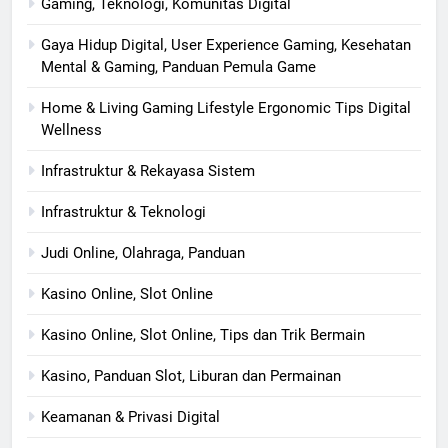
Gaming, Teknologi, Komunitas Digital
Gaya Hidup Digital, User Experience Gaming, Kesehatan
Mental & Gaming, Panduan Pemula Game
Home & Living Gaming Lifestyle Ergonomic Tips Digital
Wellness
Infrastruktur & Rekayasa Sistem
Infrastruktur & Teknologi
Judi Online, Olahraga, Panduan
Kasino Online, Slot Online
Kasino Online, Slot Online, Tips dan Trik Bermain
Kasino, Panduan Slot, Liburan dan Permainan
Keamanan & Privasi Digital