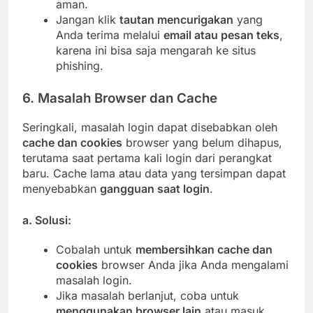
aman.
Jangan klik
tautan mencurigakan
yang
Anda terima melalui
email atau pesan teks
,
karena ini bisa saja mengarah ke situs
phishing.
6.
Masalah Browser dan Cache
Seringkali, masalah login dapat disebabkan oleh
cache dan cookies
browser yang belum dihapus,
terutama saat pertama kali login dari perangkat
baru. Cache lama atau data yang tersimpan dapat
menyebabkan
gangguan saat login
.
a.
Solusi:
Cobalah untuk
membersihkan cache dan
cookies
browser Anda jika Anda mengalami
masalah login.
Jika masalah berlanjut, coba untuk
menggunakan browser lain
atau masuk