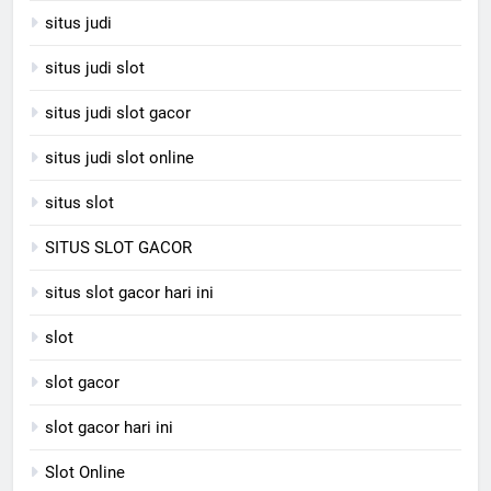
situs judi
situs judi slot
situs judi slot gacor
situs judi slot online
situs slot
SITUS SLOT GACOR
situs slot gacor hari ini
slot
slot gacor
slot gacor hari ini
Slot Online