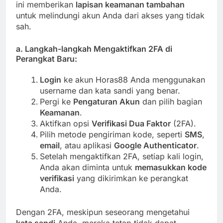
ini memberikan
lapisan keamanan tambahan
untuk melindungi akun Anda dari akses yang tidak
sah.
a.
Langkah-langkah Mengaktifkan 2FA di
Perangkat Baru:
Login
ke akun Horas88 Anda menggunakan
username dan kata sandi yang benar.
Pergi ke
Pengaturan Akun
dan pilih bagian
Keamanan
.
Aktifkan opsi
Verifikasi Dua Faktor
(2FA).
Pilih metode pengiriman kode, seperti
SMS
,
email
, atau aplikasi
Google Authenticator
.
Setelah mengaktifkan 2FA, setiap kali login,
Anda akan diminta untuk
memasukkan kode
verifikasi
yang dikirimkan ke perangkat
Anda.
Dengan 2FA, meskipun seseorang mengetahui