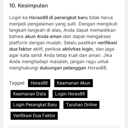
10.
Kesimpulan
Login ke
Horas88 di perangkat baru
tidak harus
menjadi pengalaman yang sulit. Dengan mengikuti
langkah-langkah di atas, Anda dapat memastikan
bahwa
akun Anda aman
dan dapat mengakses
platform dengan mudah. Selalu pastikan
verifikasi
dua faktor
aktif, periksa
aktivitas login
, dan jaga
agar kata sandi Anda tetap kuat dan aman. Jika
Anda menghadapi masalah, jangan ragu untuk
menghubungi
dukungan pelanggan
Horas88.
Tagged:
Horas88
Keamanan Akun
Keamanan Data
Login Horas88
Login Perangkat Baru
Taruhan Online
Verifikasi Dua Faktor