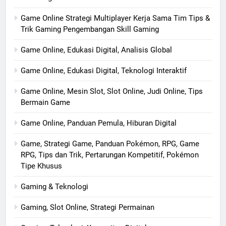
Game Online Strategi Multiplayer Kerja Sama Tim Tips &
Trik Gaming Pengembangan Skill Gaming
Game Online, Edukasi Digital, Analisis Global
Game Online, Edukasi Digital, Teknologi Interaktif
Game Online, Mesin Slot, Slot Online, Judi Online, Tips
Bermain Game
Game Online, Panduan Pemula, Hiburan Digital
Game, Strategi Game, Panduan Pokémon, RPG, Game
RPG, Tips dan Trik, Pertarungan Kompetitif, Pokémon
Tipe Khusus
Gaming & Teknologi
Gaming, Slot Online, Strategi Permainan