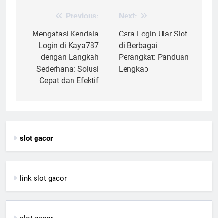
Previous:
Next:
Post
navigation
Mengatasi Kendala
Cara Login Ular Slot
Login di Kaya787
di Berbagai
dengan Langkah
Perangkat: Panduan
Sederhana: Solusi
Lengkap
Cepat dan Efektif
slot gacor
link slot gacor
slot gacor