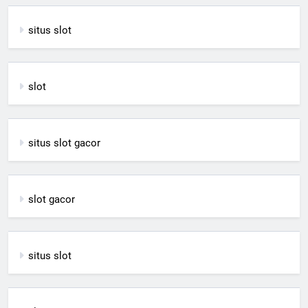
situs slot
slot
situs slot gacor
slot gacor
situs slot