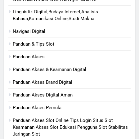
Linguistik Digital,Budaya Internet,Analisis
Bahasa,Komunikasi Online,Studi Makna
Navigasi Digital
Panduan & Tips Slot
Panduan Akses
Panduan Akses & Keamanan Digital
Panduan Akses Brand Digital
Panduan Akses Digital Aman
Panduan Akses Pemula
Panduan Akses Slot Online Tips Login Situs Slot
Keamanan Akses Slot Edukasi Pengguna Slot Stabilitas
Jaringan Slot