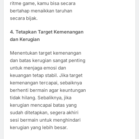
ritme game, kamu bisa secara
bertahap menaikkan taruhan
secara bijak.
4. Tetapkan Target Kemenangan
dan Kerugian
Menentukan target kemenangan
dan batas kerugian sangat penting
untuk menjaga emosi dan
keuangan tetap stabil. Jika target
kemenangan tercapai, sebaiknya
berhenti bermain agar keuntungan
tidak hilang. Sebaliknya, jika
kerugian mencapai batas yang
sudah ditetapkan, segera akhiri
sesi bermain untuk menghindari
kerugian yang lebih besar.