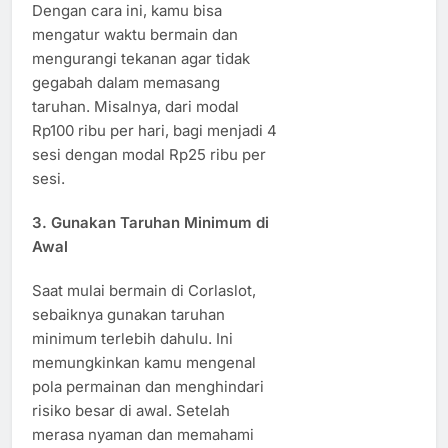
Dengan cara ini, kamu bisa
mengatur waktu bermain dan
mengurangi tekanan agar tidak
gegabah dalam memasang
taruhan. Misalnya, dari modal
Rp100 ribu per hari, bagi menjadi 4
sesi dengan modal Rp25 ribu per
sesi.
3. Gunakan Taruhan Minimum di
Awal
Saat mulai bermain di Corlaslot,
sebaiknya gunakan taruhan
minimum terlebih dahulu. Ini
memungkinkan kamu mengenal
pola permainan dan menghindari
risiko besar di awal. Setelah
merasa nyaman dan memahami