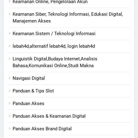
Keamanan Online, Pengelolaan Akun
Keamanan Siber, Teknologi Informasi, Edukasi Digital,
Manajemen Akses
Keamanan Sistem / Teknologi Informasi
lebah4d,alternatif lebah4d, login lebah4d
Linguistik Digital,Budaya Internet,Analisis
Bahasa,Komunikasi Online,Studi Makna
Navigasi Digital
Panduan & Tips Slot
Panduan Akses
Panduan Akses & Keamanan Digital
Panduan Akses Brand Digital