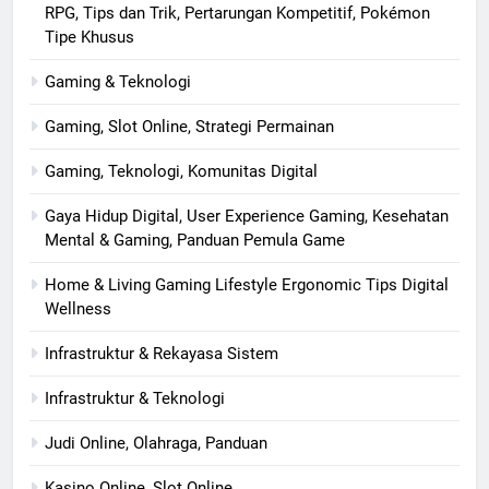
RPG, Tips dan Trik, Pertarungan Kompetitif, Pokémon
Tipe Khusus
Gaming & Teknologi
Gaming, Slot Online, Strategi Permainan
Gaming, Teknologi, Komunitas Digital
Gaya Hidup Digital, User Experience Gaming, Kesehatan
Mental & Gaming, Panduan Pemula Game
Home & Living Gaming Lifestyle Ergonomic Tips Digital
Wellness
Infrastruktur & Rekayasa Sistem
Infrastruktur & Teknologi
Judi Online, Olahraga, Panduan
Kasino Online, Slot Online