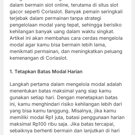
dalam bermain slot online, terutama di situs slot
gacor seperti Corlaslot. Banyak pemain seringkali
terjebak dalam permainan tanpa strategi
pengelolaan modal yang tepat, sehingga berisiko
kehilangan banyak uang dalam waktu singkat.
Artikel ini akan membahas cara cerdas mengelola
modal agar kamu bisa bermain lebih lama,
menikmati permainan, dan meningkatkan peluang
kemenangan di Corlaslot.
1. Tetapkan Batas Modal Harian
Langkah pertama dalam mengelola modal adalah
menentukan batas maksimal yang siap kamu
gunakan setiap hari. Dengan menetapkan batas
ini, kamu menghindari risiko kehilangan lebih dari
yang bisa kamu tanggung. Misalnya, jika kamu
memiliki modal Rp1 juta, batasi penggunaan harian
maksimal Rp100 ribu saja. Jika batas tercapai,
sebaiknya berhenti bermain dan lanjutkan di hari