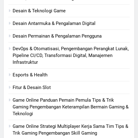
Desain & Teknologi Game
Desain Antarmuka & Pengalaman Digital
Desain Permainan & Pengalaman Pengguna
DevOps & Otomatisasi, Pengembangan Perangkat Lunak,
Pipeline CI/CD, Transformasi Digital, Manajemen
Infrastruktur
Esports & Health
Fitur & Desain Slot
Game Online Panduan Pemain Pemula Tips & Trik
Gaming Pengembangan Keterampilan Bermain Gaming &
Teknologi
Game Online Strategi Multiplayer Kerja Sama Tim Tips &
Trik Gaming Pengembangan Skill Gaming