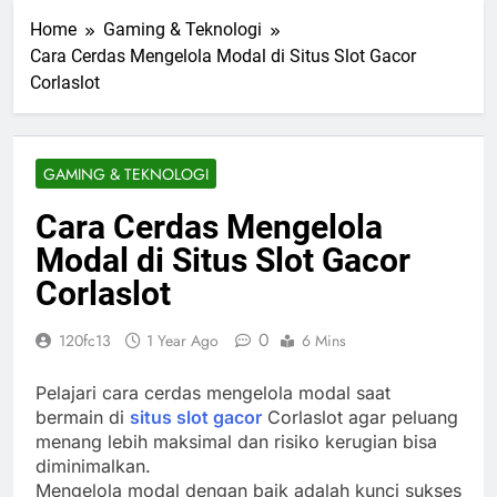
Home
Gaming & Teknologi
Cara Cerdas Mengelola Modal di Situs Slot Gacor
Corlaslot
GAMING & TEKNOLOGI
Cara Cerdas Mengelola
Modal di Situs Slot Gacor
Corlaslot
0
120fc13
1 Year Ago
6 Mins
Pelajari cara cerdas mengelola modal saat
bermain di
situs slot gacor
Corlaslot agar peluang
menang lebih maksimal dan risiko kerugian bisa
diminimalkan.
Mengelola modal dengan baik adalah kunci sukses