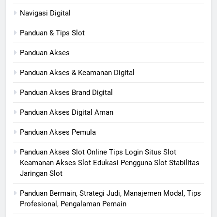
Navigasi Digital
Panduan & Tips Slot
Panduan Akses
Panduan Akses & Keamanan Digital
Panduan Akses Brand Digital
Panduan Akses Digital Aman
Panduan Akses Pemula
Panduan Akses Slot Online Tips Login Situs Slot
Keamanan Akses Slot Edukasi Pengguna Slot Stabilitas
Jaringan Slot
Panduan Bermain, Strategi Judi, Manajemen Modal, Tips
Profesional, Pengalaman Pemain