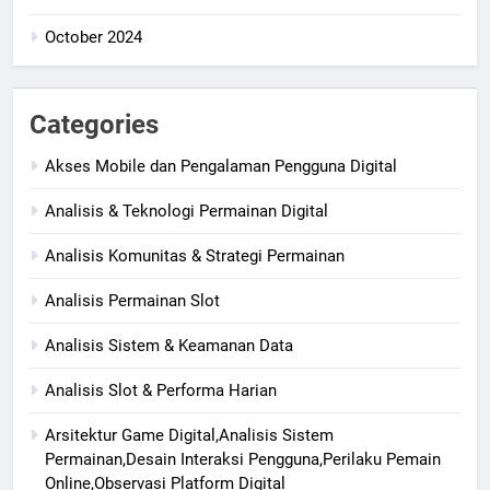
October 2024
Categories
Akses Mobile dan Pengalaman Pengguna Digital
Analisis & Teknologi Permainan Digital
Analisis Komunitas & Strategi Permainan
Analisis Permainan Slot
Analisis Sistem & Keamanan Data
Analisis Slot & Performa Harian
Arsitektur Game Digital,Analisis Sistem
Permainan,Desain Interaksi Pengguna,Perilaku Pemain
Online,Observasi Platform Digital