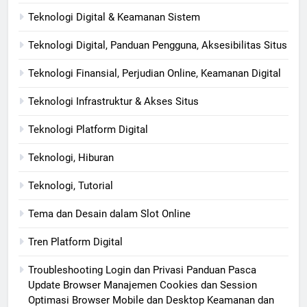
Teknologi Digital & Keamanan Sistem
Teknologi Digital, Panduan Pengguna, Aksesibilitas Situs
Teknologi Finansial, Perjudian Online, Keamanan Digital
Teknologi Infrastruktur & Akses Situs
Teknologi Platform Digital
Teknologi, Hiburan
Teknologi, Tutorial
Tema dan Desain dalam Slot Online
Tren Platform Digital
Troubleshooting Login dan Privasi Panduan Pasca
Update Browser Manajemen Cookies dan Session
Optimasi Browser Mobile dan Desktop Keamanan dan