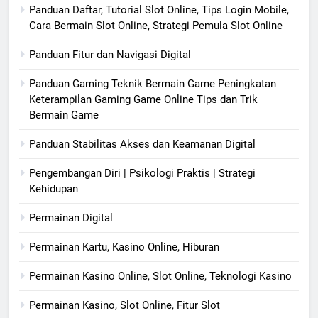
Panduan Daftar, Tutorial Slot Online, Tips Login Mobile,
Cara Bermain Slot Online, Strategi Pemula Slot Online
Panduan Fitur dan Navigasi Digital
Panduan Gaming Teknik Bermain Game Peningkatan
Keterampilan Gaming Game Online Tips dan Trik
Bermain Game
Panduan Stabilitas Akses dan Keamanan Digital
Pengembangan Diri | Psikologi Praktis | Strategi
Kehidupan
Permainan Digital
Permainan Kartu, Kasino Online, Hiburan
Permainan Kasino Online, Slot Online, Teknologi Kasino
Permainan Kasino, Slot Online, Fitur Slot