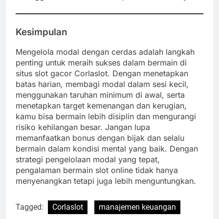
Kesimpulan
Mengelola modal dengan cerdas adalah langkah
penting untuk meraih sukses dalam bermain di
situs slot gacor Corlaslot. Dengan menetapkan
batas harian, membagi modal dalam sesi kecil,
menggunakan taruhan minimum di awal, serta
menetapkan target kemenangan dan kerugian,
kamu bisa bermain lebih disiplin dan mengurangi
risiko kehilangan besar. Jangan lupa
memanfaatkan bonus dengan bijak dan selalu
bermain dalam kondisi mental yang baik. Dengan
strategi pengelolaan modal yang tepat,
pengalaman bermain slot online tidak hanya
menyenangkan tetapi juga lebih menguntungkan.
Tagged:
Corlaslot
manajemen keuangan