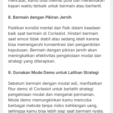
mencatat, kamu bisa melihat pola dan menentukan
kapan waktu terbaik untuk bermain atau berhenti.
8. Bermain dengan Pikiran Jernih
Pastikan kondisi mental dan fisik dalam keadaan
baik saat bermain di Corlaslot. Hindari bermain
saat emosi tidak stabil atau sedang lelah karena
bisa memengaruhi konsentrasi dan pengambilan
keputusan. Bermain dengan pikiran jernih akan
meningkatkan efektivitas pengelolaan modal dan
strategi yang diterapkan.
9. Gunakan Mode Demo untuk Latihan Strategi
Sebelum bermain dengan modal asli, manfaatkan
fitur demo di Corlaslot untuk berlatih strategi
pengelolaan modal dan mengenal permainan.
Mode demo memungkinkan kamu mencoba
berbagai metode tanpa risiko kehilangan uang,
sehingga kamu bisa lebih siap saat bermain nyata.