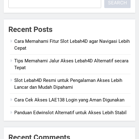
SEARCH
Recent Posts
Cara Memahami Fitur Slot Lebah4D agar Navigasi Lebih
Cepat
Tips Memahami Jalur Akses Lebah4D Alternatif secara
Tepat
Slot Lebah4D Resmi untuk Pengalaman Akses Lebih
Lancar dan Mudah Dipahami
Cara Cek Akses LAE138 Login yang Aman Digunakan
Panduan Edwinslot Alternatif untuk Akses Lebih Stabil
Recent Comments