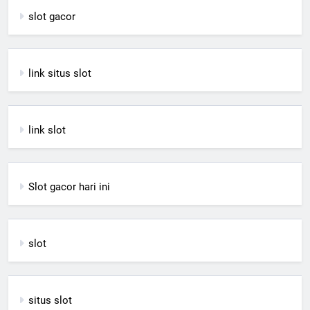
slot gacor
link situs slot
link slot
Slot gacor hari ini
slot
situs slot