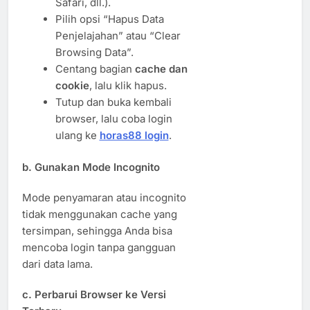
Safari, dll.).
Pilih opsi “Hapus Data
Penjelajahan” atau “Clear
Browsing Data”.
Centang bagian
cache dan
cookie
, lalu klik hapus.
Tutup dan buka kembali
browser, lalu coba login
ulang ke
horas88 login
.
b.
Gunakan Mode Incognito
Mode penyamaran atau incognito
tidak menggunakan cache yang
tersimpan, sehingga Anda bisa
mencoba login tanpa gangguan
dari data lama.
c.
Perbarui Browser ke Versi