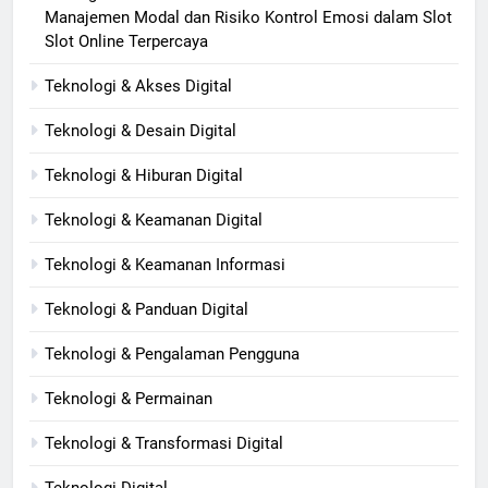
Manajemen Modal dan Risiko Kontrol Emosi dalam Slot
Slot Online Terpercaya
Teknologi & Akses Digital
Teknologi & Desain Digital
Teknologi & Hiburan Digital
Teknologi & Keamanan Digital
Teknologi & Keamanan Informasi
Teknologi & Panduan Digital
Teknologi & Pengalaman Pengguna
Teknologi & Permainan
Teknologi & Transformasi Digital
Teknologi Digital