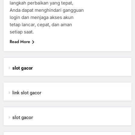
langkah perbaikan yang tepat,
Anda dapat menghindari gangguan
login dan menjaga akses akun
tetap lancar, cepat, dan aman
setiap saat.
Read More
slot gacor
link slot gacor
slot gacor