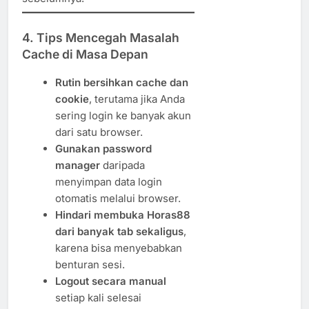
4.
Tips Mencegah Masalah
Cache di Masa Depan
Rutin bersihkan cache dan
cookie
, terutama jika Anda
sering login ke banyak akun
dari satu browser.
Gunakan password
manager
daripada
menyimpan data login
otomatis melalui browser.
Hindari membuka Horas88
dari banyak tab sekaligus
,
karena bisa menyebabkan
benturan sesi.
Logout secara manual
setiap kali selesai