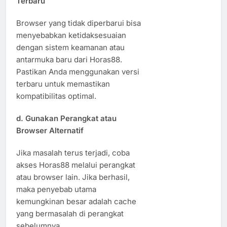
Terbaru
Browser yang tidak diperbarui bisa
menyebabkan ketidaksesuaian
dengan sistem keamanan atau
antarmuka baru dari Horas88.
Pastikan Anda menggunakan versi
terbaru untuk memastikan
kompatibilitas optimal.
d.
Gunakan Perangkat atau
Browser Alternatif
Jika masalah terus terjadi, coba
akses Horas88 melalui perangkat
atau browser lain. Jika berhasil,
maka penyebab utama
kemungkinan besar adalah cache
yang bermasalah di perangkat
sebelumnya.