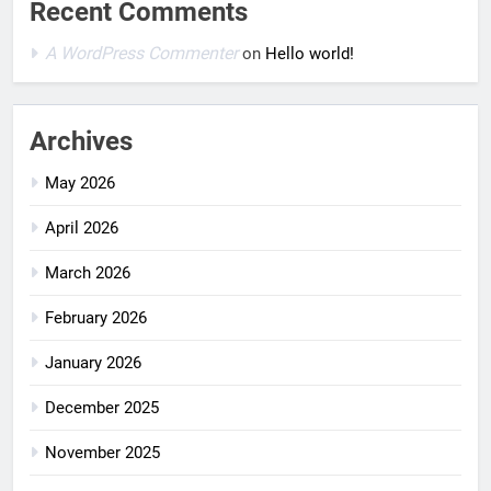
Recent Comments
A WordPress Commenter
on
Hello world!
Archives
May 2026
April 2026
March 2026
February 2026
January 2026
December 2025
November 2025