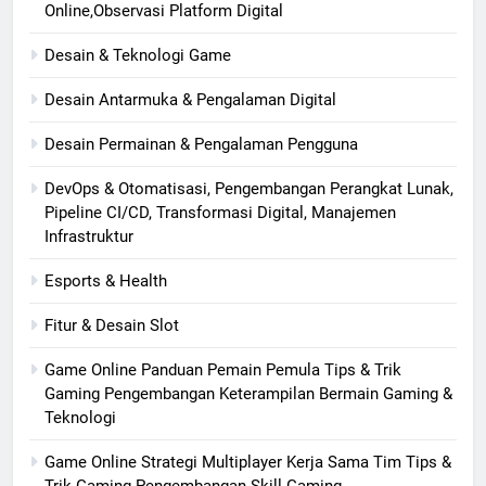
Online,Observasi Platform Digital
Desain & Teknologi Game
Desain Antarmuka & Pengalaman Digital
Desain Permainan & Pengalaman Pengguna
DevOps & Otomatisasi, Pengembangan Perangkat Lunak,
Pipeline CI/CD, Transformasi Digital, Manajemen
Infrastruktur
Esports & Health
Fitur & Desain Slot
Game Online Panduan Pemain Pemula Tips & Trik
Gaming Pengembangan Keterampilan Bermain Gaming &
Teknologi
Game Online Strategi Multiplayer Kerja Sama Tim Tips &
Trik Gaming Pengembangan Skill Gaming