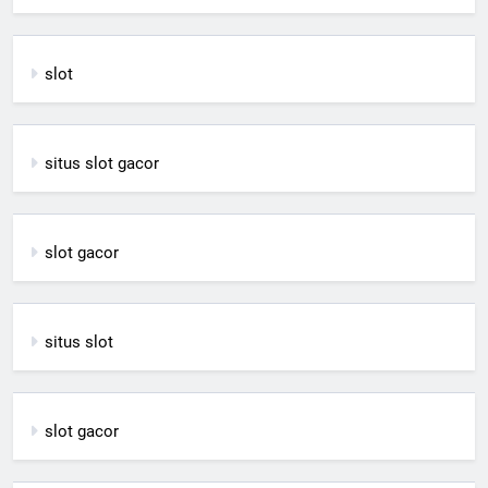
slot
situs slot gacor
slot gacor
situs slot
slot gacor