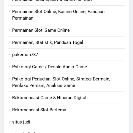
Permainan Slot Online, Kasino Online, Panduan
Permainan
Permainan Slot, Game Online
Permainan, Statistik, Panduan Togel
pokemon787
Psikologi Game / Desain Audio Game
Psikologi Perjudian, Slot Online, Strategi Bermain,
Perilaku Pemain, Analisis Game
Rekomendasi Game & Hiburan Digital
Rekomendasi Slot Bertema
situs judi