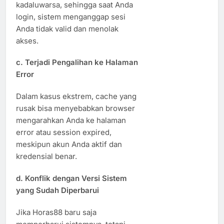
kadaluwarsa, sehingga saat Anda
login, sistem menganggap sesi
Anda tidak valid dan menolak
akses.
c.
Terjadi Pengalihan ke Halaman
Error
Dalam kasus ekstrem, cache yang
rusak bisa menyebabkan browser
mengarahkan Anda ke halaman
error atau session expired,
meskipun akun Anda aktif dan
kredensial benar.
d.
Konflik dengan Versi Sistem
yang Sudah Diperbarui
Jika Horas88 baru saja