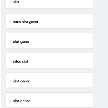
slot
situs slot gacor
slot gacor
situs slot
slot gacor
slot online