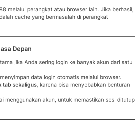
8 melalui perangkat atau browser lain. Jika berhasil,
alah cache yang bermasalah di perangkat
Masa Depan
utama jika Anda sering login ke banyak akun dari satu
menyimpan data login otomatis melalui browser.
 tab sekaligus
, karena bisa menyebabkan benturan
sai menggunakan akun, untuk memastikan sesi ditutup