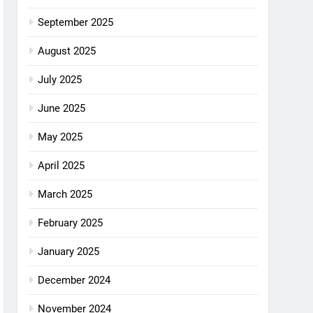
September 2025
August 2025
July 2025
June 2025
May 2025
April 2025
March 2025
February 2025
January 2025
December 2024
November 2024