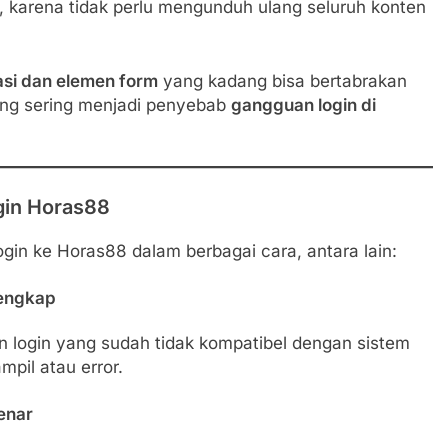
, karena tidak perlu mengunduh ulang seluruh konten
asi dan elemen form
yang kadang bisa bertabrakan
yang sering menjadi penyebab
gangguan login di
gin Horas88
in ke Horas88 dalam berbagai cara, antara lain:
Lengkap
n login yang sudah tidak kompatibel dengan sistem
mpil atau error.
enar