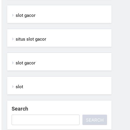
slot gacor
situs slot gacor
slot gacor
slot
Search
SEARCH