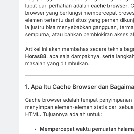
luput dari perhatian adalah
cache browser
. 
browser yang berfungsi mempercepat pros
elemen tertentu dari situs yang pernah diku
ia justru bisa menyebabkan gangguan, terma
sempurna, atau bahkan pemblokiran akses a
Artikel ini akan membahas secara teknis ba
Horas88
, apa saja dampaknya, serta langka
masalah yang ditimbulkan.
1.
Apa Itu Cache Browser dan Bagaima
Cache browser adalah tempat penyimpanan l
menyimpan elemen-elemen statis dari sebuah 
HTML. Tujuannya adalah untuk:
Mempercepat waktu pemuatan halam