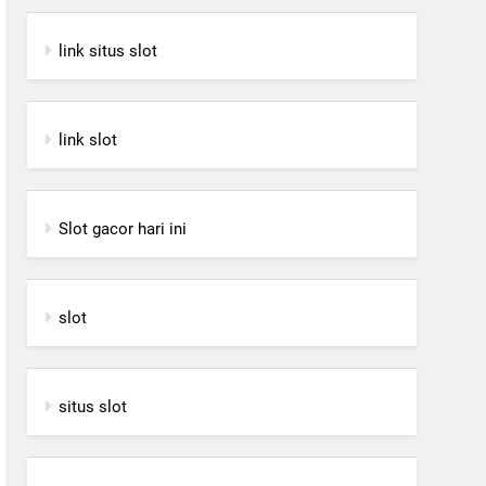
link situs slot
link slot
Slot gacor hari ini
slot
situs slot