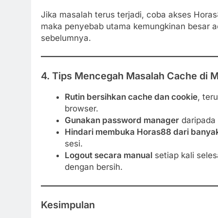
Jika masalah terus terjadi, coba akses Horas8
maka penyebab utama kemungkinan besar ad
sebelumnya.
4.
Tips Mencegah Masalah Cache di 
Rutin bersihkan cache dan cookie
, ter
browser.
Gunakan password manager
daripada 
Hindari membuka Horas88 dari banyak
sesi.
Logout secara manual
setiap kali sele
dengan bersih.
Kesimpulan