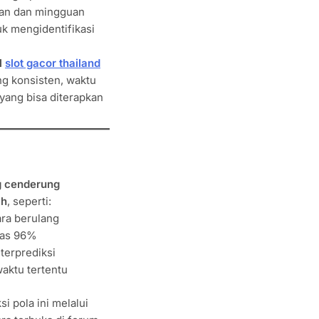
ian dan mingguan
uk mengidentifikasi
l
slot gacor thailand
g konsisten, waktu
 yang bisa diterapkan
g cenderung
ah
, seperti:
ara berulang
tas 96%
terprediksi
waktu tertentu
i pola ini melalui