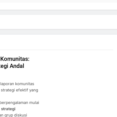
i Komunitas:
egi Andal
n laporan komunitas
strategi efektif yang
 berpengalaman mulai
e
strategi
an grup diskusi