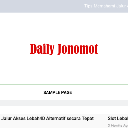
Tips Memahami Jalur A
Slot Lebah4D Resmi untuk Pengalaman Ak
Cara Cek Akse
Cara Memahami Fitur Sl
Tips Memahami Jalur A
Slot Lebah4D Resmi untuk Pengalaman Ak
ly Jonomot
ta Dan Informasi Terbaru Dari Daily Jonomot.
Cara Cek Akse
SAMPLE PAGE
 Lebah4D Alternatif secara Tepat
Slot Lebah4D Resmi 
3 Months Ago