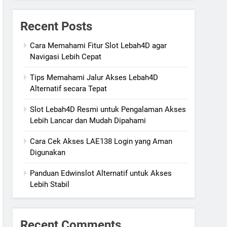
Recent Posts
Cara Memahami Fitur Slot Lebah4D agar
Navigasi Lebih Cepat
Tips Memahami Jalur Akses Lebah4D
Alternatif secara Tepat
Slot Lebah4D Resmi untuk Pengalaman Akses
Lebih Lancar dan Mudah Dipahami
Cara Cek Akses LAE138 Login yang Aman
Digunakan
Panduan Edwinslot Alternatif untuk Akses
Lebih Stabil
Recent Comments