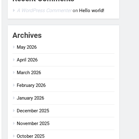
A WordPress Commenter
on
Hello world!
Archives
May 2026
April 2026
March 2026
February 2026
January 2026
December 2025
November 2025
October 2025