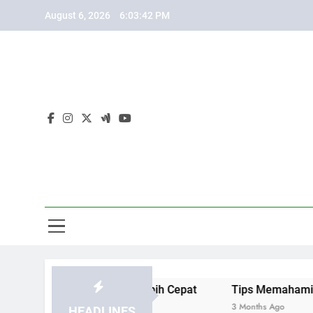
Skip
August 6, 2026
6:03:43 PM
to
content
Dai
Ikuti Beri
 agar Navigasi Lebih Cepat
Tips Memahami Jalur Akses
3 Months Ago
HEADLINES