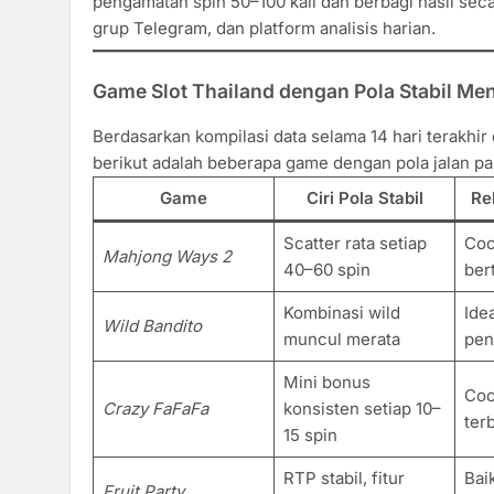
pengamatan spin 50–100 kali dan berbagi hasil seca
grup Telegram, dan platform analisis harian.
Game Slot Thailand dengan Pola Stabil Me
Berdasarkan kompilasi data selama 14 hari terakhir d
berikut adalah beberapa game dengan pola jalan pali
Game
Ciri Pola Stabil
Re
Scatter rata setiap
Coc
Mahjong Ways 2
40–60 spin
ber
Kombinasi wild
Ide
Wild Bandito
muncul merata
pen
Mini bonus
Coc
Crazy FaFaFa
konsisten setiap 10–
ter
15 spin
RTP stabil, fitur
Bai
Fruit Party