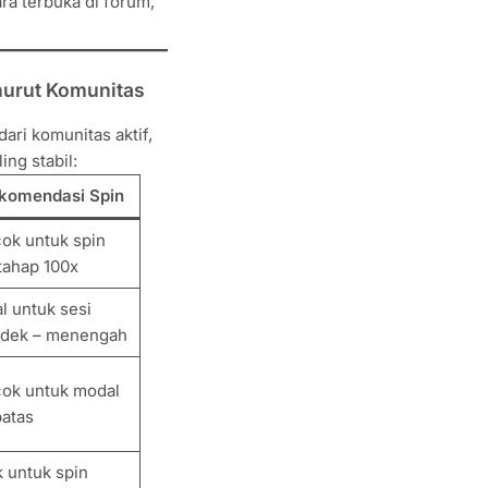
ra terbuka di forum,
nurut Komunitas
ari komunitas aktif,
ng stabil:
komendasi Spin
ok untuk spin
tahap 100x
al untuk sesi
dek – menengah
ok untuk modal
batas
k untuk spin