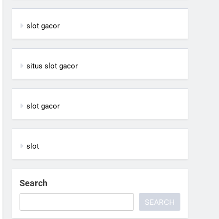
slot gacor
situs slot gacor
slot gacor
slot
Search
SEARCH