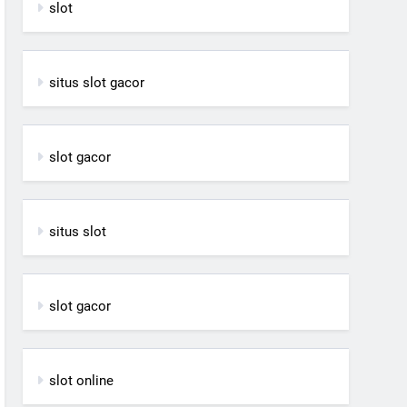
slot
situs slot gacor
slot gacor
situs slot
slot gacor
slot online