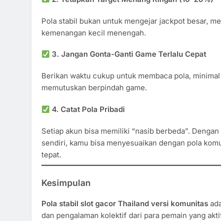
Pola stabil bukan untuk mengejar jackpot besar, me
kemenangan kecil menengah.
3.
Jangan Gonta-Ganti Game Terlalu Cepat
Berikan waktu cukup untuk membaca pola, minimal
memutuskan berpindah game.
4.
Catat Pola Pribadi
Setiap akun bisa memiliki “nasib berbeda”. Dengan
sendiri, kamu bisa menyesuaikan dengan pola komu
tepat.
Kesimpulan
Pola stabil slot gacor Thailand versi komunitas
ada
dan pengalaman kolektif dari para pemain yang akt