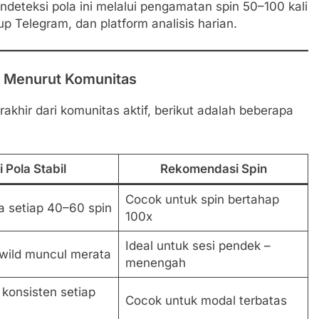
deteksi pola ini melalui pengamatan spin 50–100 kali
up Telegram, dan platform analisis harian.
l Menurut Komunitas
akhir dari komunitas aktif, berikut adalah beberapa
i Pola Stabil
Rekomendasi Spin
Cocok untuk spin bertahap
ta setiap 40–60 spin
100x
Ideal untuk sesi pendek –
wild muncul merata
menengah
 konsisten setiap
Cocok untuk modal terbatas