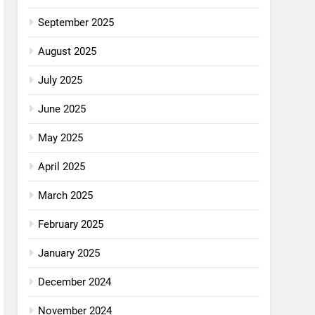
September 2025
August 2025
July 2025
June 2025
May 2025
April 2025
March 2025
February 2025
January 2025
December 2024
November 2024