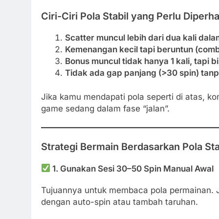
Ciri-Ciri Pola Stabil yang Perlu Diperh
Scatter muncul lebih dari dua kali dala
Kemenangan kecil tapi beruntun (comb
Bonus muncul tidak hanya 1 kali, tapi 
Tidak ada gap panjang (>30 spin) tanpa
Jika kamu mendapati pola seperti di atas, 
game sedang dalam fase “jalan”.
Strategi Bermain Berdasarkan Pola St
1.
Gunakan Sesi 30–50 Spin Manual Awal
Tujuannya untuk membaca pola permainan. J
dengan auto-spin atau tambah taruhan.