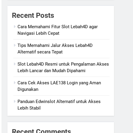
Recent Posts
Cara Memahami Fitur Slot Lebah4D agar
Navigasi Lebih Cepat
Tips Memahami Jalur Akses Lebah4D
Alternatif secara Tepat
Slot Lebah4D Resmi untuk Pengalaman Akses
Lebih Lancar dan Mudah Dipahami
Cara Cek Akses LAE138 Login yang Aman
Digunakan
Panduan Edwinslot Alternatif untuk Akses
Lebih Stabil
Recent Comments