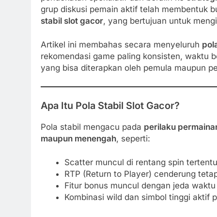
grup diskusi pemain aktif telah membentuk 
stabil slot gacor
, yang bertujuan untuk mengi
Artikel ini membahas secara menyeluruh
pol
rekomendasi game paling konsisten, waktu ber
yang bisa diterapkan oleh pemula maupun pem
Apa Itu Pola Stabil Slot Gacor?
Pola stabil mengacu pada
perilaku permaina
maupun menengah
, seperti:
Scatter muncul di rentang spin tertent
RTP (Return to Player) cenderung teta
Fitur bonus muncul dengan jeda waktu 
Kombinasi wild dan simbol tinggi aktif 