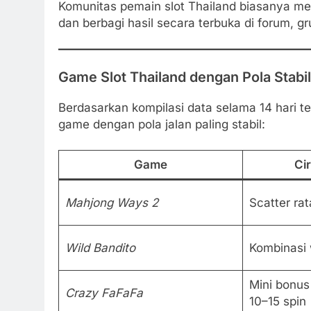
Komunitas pemain slot Thailand biasanya men
dan berbagi hasil secara terbuka di forum, gr
Game Slot Thailand dengan Pola Stabi
Berdasarkan kompilasi data selama 14 hari ter
game dengan pola jalan paling stabil:
Game
Cir
Mahjong Ways 2
Scatter ra
Wild Bandito
Kombinasi 
Mini bonus
Crazy FaFaFa
10–15 spin