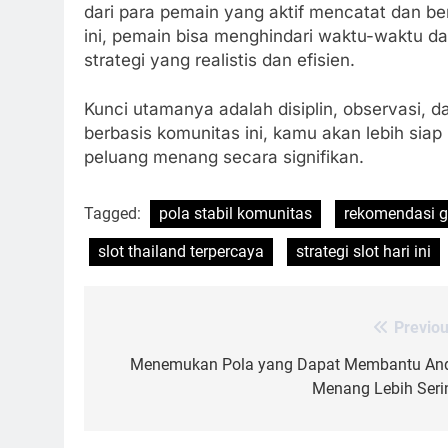
dari para pemain yang aktif mencatat dan be
ini, pemain bisa menghindari waktu-waktu da
strategi yang realistis dan efisien.
Kunci utamanya adalah disiplin, observasi,
berbasis komunitas ini, kamu akan lebih si
peluang menang secara signifikan.
Tagged:
pola stabil komunitas
rekomendasi g
slot thailand terpercaya
strategi slot hari ini
Previou
Post
navigation
Menemukan Pola yang Dapat Membantu An
Menang Lebih Seri