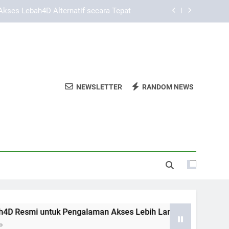
kses Lebah4D Alternatif secara Tepat
ses Lebih Lancar dan Mudah Dipahami
s LAE138 Login yang Aman Digunakan
ot Lebah4D agar Navigasi Lebih Cepat
NEWSLETTER
RANDOM NEWS
kses Lebah4D Alternatif secara Tepat
ses Lebih Lancar dan Mudah Dipahami
s LAE138 Login yang Aman Digunakan
untuk Pengalaman Akses Lebih Lancar dan Mudah Dipahami