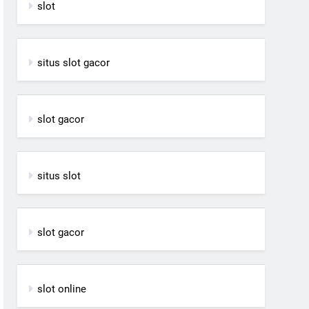
slot
situs slot gacor
slot gacor
situs slot
slot gacor
slot online