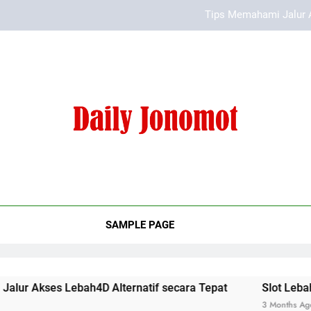
Tips Memahami Jalur A
Slot Lebah4D Resmi untuk Pengalaman Ak
Cara Cek Akse
Cara Memahami Fitur Sl
Tips Memahami Jalur A
Slot Lebah4D Resmi untuk Pengalaman Ak
ly Jonomot
ta Dan Informasi Terbaru Dari Daily Jonomot.
Cara Cek Akse
SAMPLE PAGE
Lebah4D Alternatif secara Tepat
Slot Lebah4D Resmi 
3 Months Ago