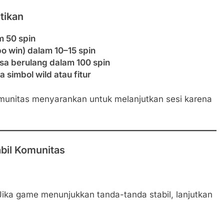
atikan
m 50 spin
o win) dalam 10–15 spin
bisa berulang dalam 100 spin
 simbol wild atau fitur
komunitas menyarankan untuk melanjutkan sesi karena
abil Komunitas
ika game menunjukkan tanda-tanda stabil, lanjutkan