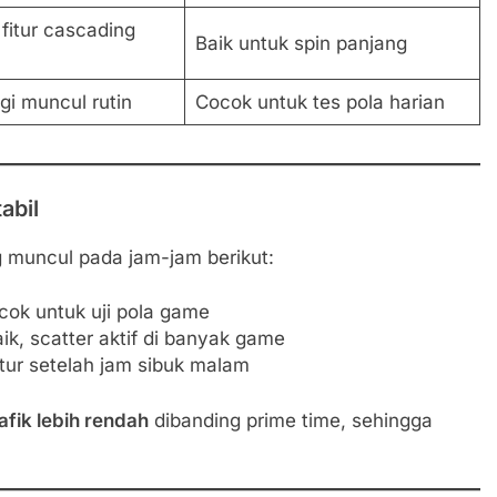
 fitur cascading
Baik untuk spin panjang
gi muncul rutin
Cocok untuk tes pola harian
abil
g muncul pada jam-jam berikut:
cok untuk uji pola game
, scatter aktif di banyak game
tur setelah jam sibuk malam
rafik lebih rendah
dibanding prime time, sehingga