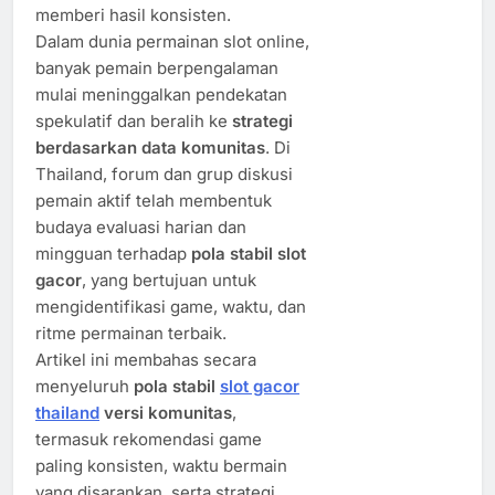
memberi hasil konsisten.
Dalam dunia permainan slot online,
banyak pemain berpengalaman
mulai meninggalkan pendekatan
spekulatif dan beralih ke
strategi
berdasarkan data komunitas
. Di
Thailand, forum dan grup diskusi
pemain aktif telah membentuk
budaya evaluasi harian dan
mingguan terhadap
pola stabil slot
gacor
, yang bertujuan untuk
mengidentifikasi game, waktu, dan
ritme permainan terbaik.
Artikel ini membahas secara
menyeluruh
pola stabil
slot gacor
thailand
versi komunitas
,
termasuk rekomendasi game
paling konsisten, waktu bermain
yang disarankan, serta strategi