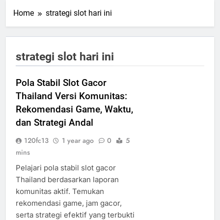
Home
strategi slot hari ini
strategi slot hari ini
Pola Stabil Slot Gacor
Thailand Versi Komunitas:
Rekomendasi Game, Waktu,
dan Strategi Andal
120fc13
1 year ago
0
5
mins
Pelajari pola stabil slot gacor
Thailand berdasarkan laporan
komunitas aktif. Temukan
rekomendasi game, jam gacor,
serta strategi efektif yang terbukti