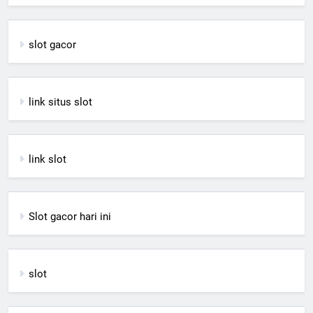
slot gacor
link situs slot
link slot
Slot gacor hari ini
slot