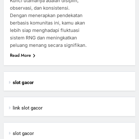
Kunci utamanya adalah disiplin,
observasi, dan konsistensi.
Dengan menerapkan pendekatan
berbasis komunitas ini, kamu akan
lebih siap menghadapi fluktuasi
sistem RNG dan meningkatkan
peluang menang secara signifikan.
Read More
slot gacor
link slot gacor
slot gacor