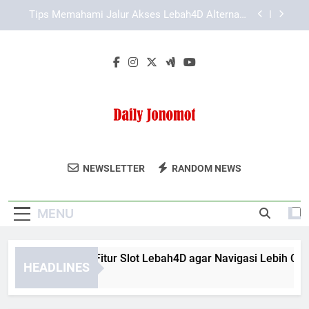
Skip
Slot Lebah4D Resmi untuk Pengalaman Akses
to
Lebih Lancar dan Mudah Dipahami
content
Cara Cek Akses LAE138 Login yang Aman
Digunakan
Cara Memahami Fitur Slot Lebah4D agar Navigasi
Lebih Cepat
Tips Memahami Jalur Akses Lebah4D Alternatif
secara Tepat
Slot Lebah4D Resmi untuk Pengalaman Akses
Lebih Lancar dan Mudah Dipahami
Daily Jonomot
Ikuti Berita Dan Informasi Terbaru Dari Daily
Cara Cek Akses LAE138 Login yang Aman
NEWSLETTER
RANDOM NEWS
Digunakan
Jonomot.
MENU
ra Memahami Fitur Slot Lebah4D agar Navigasi Lebih Cepat
HEADLINES
Months Ago