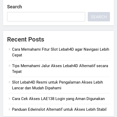
Search
SEARCH
Recent Posts
Cara Memahami Fitur Slot Lebah4D agar Navigasi Lebih
Cepat
Tips Memahami Jalur Akses Lebah4D Alternatif secara
Tepat
Slot Lebah4D Resmi untuk Pengalaman Akses Lebih
Lancar dan Mudah Dipahami
Cara Cek Akses LAE138 Login yang Aman Digunakan
Panduan Edwinslot Alternatif untuk Akses Lebih Stabil