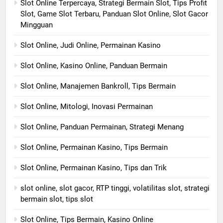
Slot Online Terpercaya, Strategi Bermain Slot, Tips Profit
Slot, Game Slot Terbaru, Panduan Slot Online, Slot Gacor
Mingguan
Slot Online, Judi Online, Permainan Kasino
Slot Online, Kasino Online, Panduan Bermain
Slot Online, Manajemen Bankroll, Tips Bermain
Slot Online, Mitologi, Inovasi Permainan
Slot Online, Panduan Permainan, Strategi Menang
Slot Online, Permainan Kasino, Tips Bermain
Slot Online, Permainan Kasino, Tips dan Trik
slot online, slot gacor, RTP tinggi, volatilitas slot, strategi
bermain slot, tips slot
Slot Online, Tips Bermain, Kasino Online