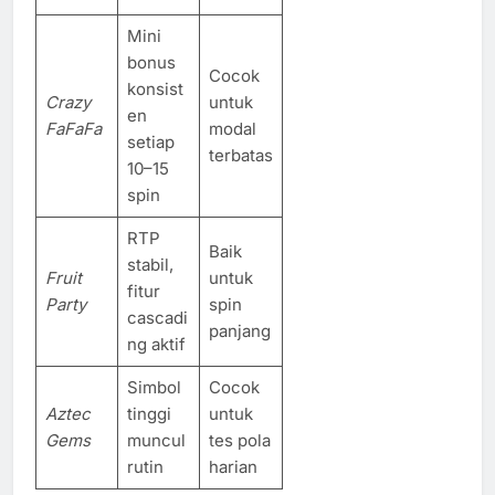
Mini
bonus
Cocok
konsist
Crazy
untuk
en
FaFaFa
modal
setiap
terbatas
10–15
spin
RTP
Baik
stabil,
Fruit
untuk
fitur
Party
spin
cascadi
panjang
ng aktif
Simbol
Cocok
Aztec
tinggi
untuk
Gems
muncul
tes pola
rutin
harian