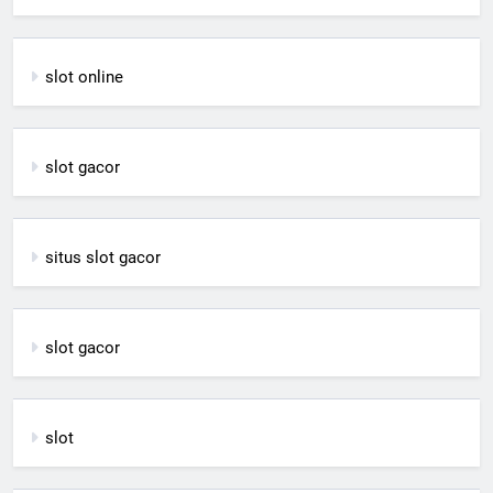
slot online
slot gacor
situs slot gacor
slot gacor
slot