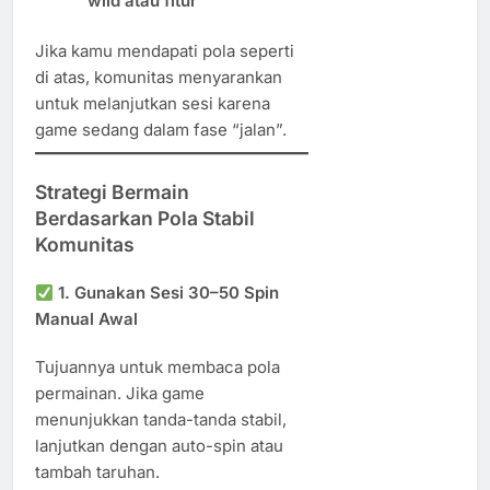
wild atau fitur
Jika kamu mendapati pola seperti
di atas, komunitas menyarankan
untuk melanjutkan sesi karena
game sedang dalam fase “jalan”.
Strategi Bermain
Berdasarkan Pola Stabil
Komunitas
1.
Gunakan Sesi 30–50 Spin
Manual Awal
Tujuannya untuk membaca pola
permainan. Jika game
menunjukkan tanda-tanda stabil,
lanjutkan dengan auto-spin atau
tambah taruhan.