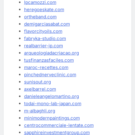
lpcamozzi.com
heregoeskate.com
ortheband.com
demigarciasabat.com
flavorcityoils.com
fabryka-studio.com
realbarrier-jp.com
arqueologiadacriacao.org
tusfinanzasfaciles.com
maroc-recettes.com
pinchednerveclinic.com
sunisout.org
axelbarrel.com
danieleangelomartino.org
todai-mono-lab-japan.com
m-albaghli.org
minimodernpaintings.com
centrocommerciale-lentate.com
sapphireinvestmentgroup.com