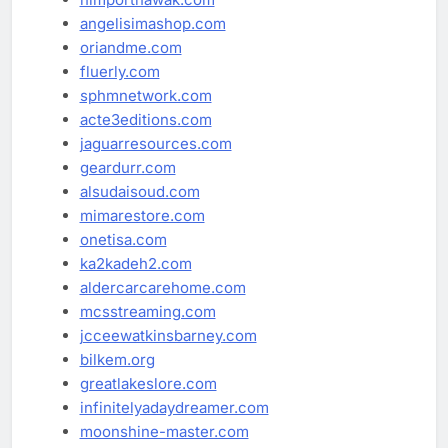
angelisimashop.com
oriandme.com
fluerly.com
sphmnetwork.com
acte3editions.com
jaguarresources.com
geardurr.com
alsudaisoud.com
mimarestore.com
onetisa.com
ka2kadeh2.com
aldercarcarehome.com
mcsstreaming.com
jcceewatkinsbarney.com
bilkem.org
greatlakeslore.com
infinitelyadaydreamer.com
moonshine-master.com