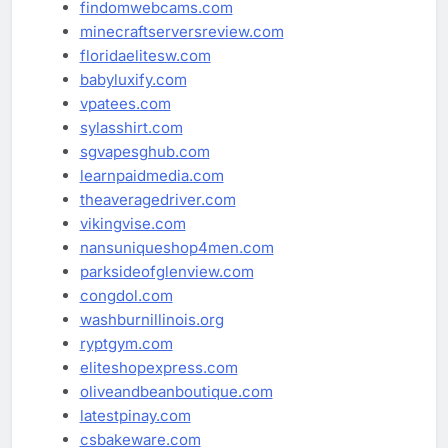
findomwebcams.com
minecraftserversreview.com
floridaelitesw.com
babyluxify.com
vpatees.com
sylasshirt.com
sgvapesghub.com
learnpaidmedia.com
theaveragedriver.com
vikingvise.com
nansuniqueshop4men.com
parksideofglenview.com
congdol.com
washburnillinois.org
ryptgym.com
eliteshopexpress.com
oliveandbeanboutique.com
latestpinay.com
csbakeware.com