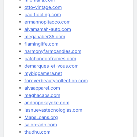
otto-vintage.com
pacificbling.com
ermannopitacco.com
alyamamah-auto.com
megahaber35.com
flaminglife.com
harmonyfarmcandles.com
patchandcoframes.com
demarques-et-vous.com
mybigcamera.net
foreverbeautycollection.com
alvaapparel.com
meghacabs.com
andonpokayoke.com
lasnuevastecnologias.com
MapsLoans.org
salon-adb.com
thudhu.com