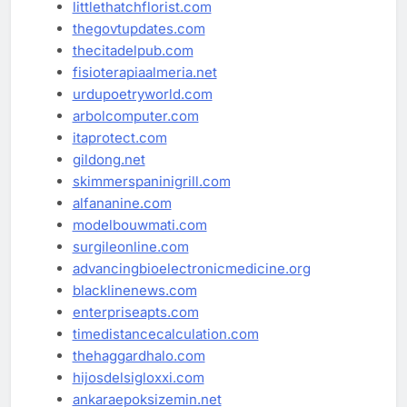
littlethatchflorist.com
thegovtupdates.com
thecitadelpub.com
fisioterapiaalmeria.net
urdupoetryworld.com
arbolcomputer.com
itaprotect.com
gildong.net
skimmerspaninigrill.com
alfananine.com
modelbouwmati.com
surgileonline.com
advancingbioelectronicmedicine.org
blacklinenews.com
enterpriseapts.com
timedistancecalculation.com
thehaggardhalo.com
hijosdelsigloxxi.com
ankaraepoksizemin.net