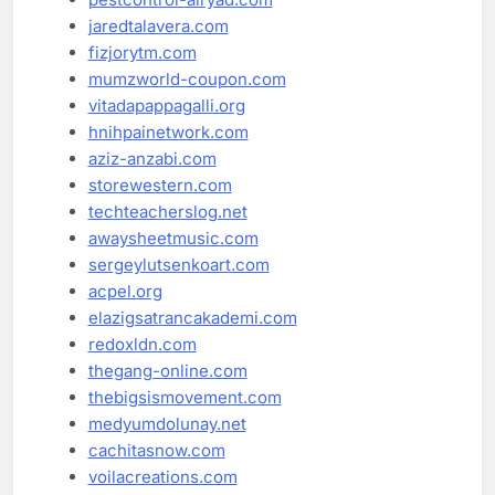
jaredtalavera.com
fizjorytm.com
mumzworld-coupon.com
vitadapappagalli.org
hnihpainetwork.com
aziz-anzabi.com
storewestern.com
techteacherslog.net
awaysheetmusic.com
sergeylutsenkoart.com
acpel.org
elazigsatrancakademi.com
redoxldn.com
thegang-online.com
thebigsismovement.com
medyumdolunay.net
cachitasnow.com
voilacreations.com