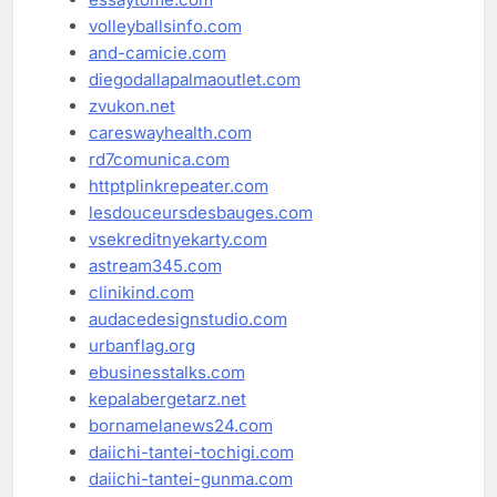
volleyballsinfo.com
and-camicie.com
diegodallapalmaoutlet.com
zvukon.net
careswayhealth.com
rd7comunica.com
httptplinkrepeater.com
lesdouceursdesbauges.com
vsekreditnyekarty.com
astream345.com
clinikind.com
audacedesignstudio.com
urbanflag.org
ebusinesstalks.com
kepalabergetarz.net
bornamelanews24.com
daiichi-tantei-tochigi.com
daiichi-tantei-gunma.com