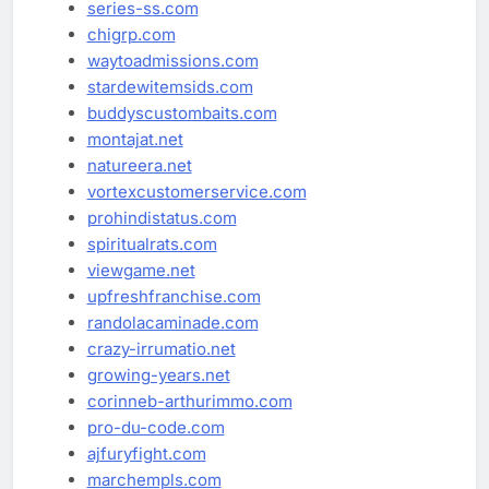
series-ss.com
chigrp.com
waytoadmissions.com
stardewitemsids.com
buddyscustombaits.com
montajat.net
natureera.net
vortexcustomerservice.com
prohindistatus.com
spiritualrats.com
viewgame.net
upfreshfranchise.com
randolacaminade.com
crazy-irrumatio.net
growing-years.net
corinneb-arthurimmo.com
pro-du-code.com
ajfuryfight.com
marchempls.com