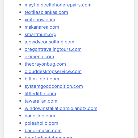
mayfieldcellphonerepairs.com
textilesblankas.com
xcitenow.com
makanarea.com
smartmum.org
jgowdyconsulting.com
oregontravelingtours.com
ekimena.com
thecrayonbug.com
clouddesktopservice.com
bitlink-defi.com
systemgoodcondition.com
littledittle.com
tawara-an.com
windowinstallationmidlandtx.com
nano-loo.com
poleaholic.com
baco-music.com
toepferlaedchen.com