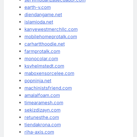
earth-v.com
diendangame.net
islamioda.net
kanyewestmerchllc.com
mobilehomeprotalk.com
carhartthoodie.net
farmprotalk.com
monocolar.com
ksvhelmstedt.com
maboxensorcelee.com
popninja.net
machinistsfriend.com
amalalfoam.com
timearamesh.com
sekizdizayn.com
retunesthe.com
tiendakrona.com
riha-axis.com