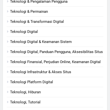
Teknologi & Pengalaman Pengguna
Teknologi & Permainan
Teknologi & Transformasi Digital
Teknologi Digital
Teknologi Digital & Keamanan Sistem
Teknologi Digital, Panduan Pengguna, Aksesibilitas Situs
Teknologi Finansial, Perjudian Online, Keamanan Digital
Teknologi Infrastruktur & Akses Situs
Teknologi Platform Digital
Teknologi, Hiburan
Teknologi, Tutorial