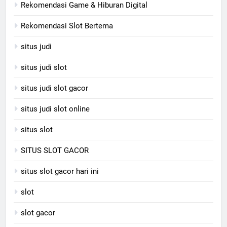
Rekomendasi Game & Hiburan Digital
Rekomendasi Slot Bertema
situs judi
situs judi slot
situs judi slot gacor
situs judi slot online
situs slot
SITUS SLOT GACOR
situs slot gacor hari ini
slot
slot gacor