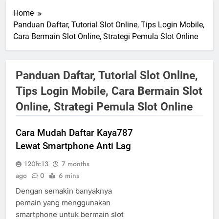
Home
Panduan Daftar, Tutorial Slot Online, Tips Login Mobile,
Cara Bermain Slot Online, Strategi Pemula Slot Online
Panduan Daftar, Tutorial Slot Online,
Tips Login Mobile, Cara Bermain Slot
Online, Strategi Pemula Slot Online
Cara Mudah Daftar Kaya787
Lewat Smartphone Anti Lag
120fc13
7 months
ago
0
6 mins
Dengan semakin banyaknya
pemain yang menggunakan
smartphone untuk bermain slot