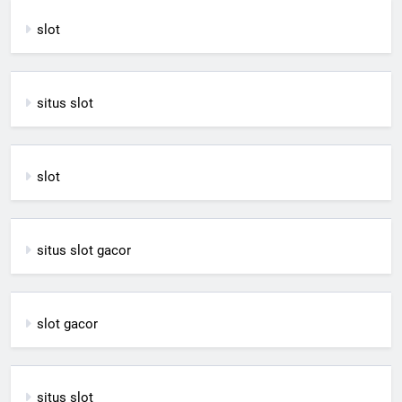
slot
situs slot
slot
situs slot gacor
slot gacor
situs slot