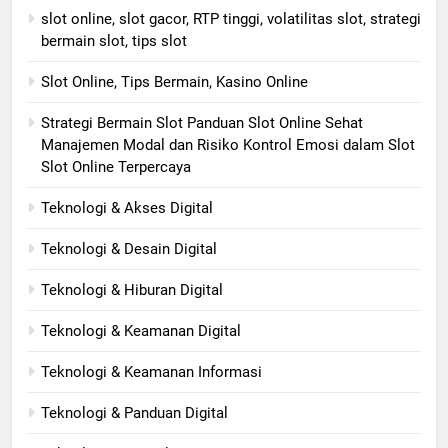
slot online, slot gacor, RTP tinggi, volatilitas slot, strategi
bermain slot, tips slot
Slot Online, Tips Bermain, Kasino Online
Strategi Bermain Slot Panduan Slot Online Sehat
Manajemen Modal dan Risiko Kontrol Emosi dalam Slot
Slot Online Terpercaya
Teknologi & Akses Digital
Teknologi & Desain Digital
Teknologi & Hiburan Digital
Teknologi & Keamanan Digital
Teknologi & Keamanan Informasi
Teknologi & Panduan Digital