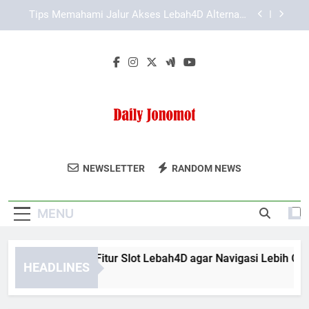
Skip
Slot Lebah4D Resmi untuk Pengalaman Akses
to
Lebih Lancar dan Mudah Dipahami
content
Cara Cek Akses LAE138 Login yang Aman
Digunakan
Cara Memahami Fitur Slot Lebah4D agar Navigasi
Lebih Cepat
Tips Memahami Jalur Akses Lebah4D Alternatif
secara Tepat
Slot Lebah4D Resmi untuk Pengalaman Akses
Lebih Lancar dan Mudah Dipahami
Daily Jonomot
Ikuti Berita Dan Informasi Terbaru Dari Daily
Cara Cek Akses LAE138 Login yang Aman
NEWSLETTER
RANDOM NEWS
Digunakan
Jonomot.
MENU
ara Memahami Fitur Slot Lebah4D agar Navigasi Lebih Cepat
HEADLINES
Months Ago