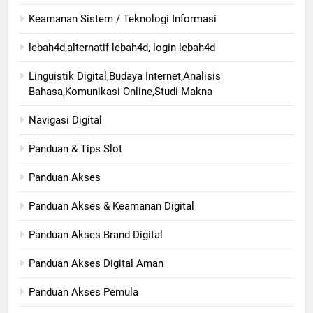
Keamanan Sistem / Teknologi Informasi
lebah4d,alternatif lebah4d, login lebah4d
Linguistik Digital,Budaya Internet,Analisis
Bahasa,Komunikasi Online,Studi Makna
Navigasi Digital
Panduan & Tips Slot
Panduan Akses
Panduan Akses & Keamanan Digital
Panduan Akses Brand Digital
Panduan Akses Digital Aman
Panduan Akses Pemula