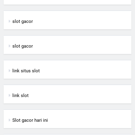
slot gacor
slot gacor
link situs slot
link slot
Slot gacor hari ini