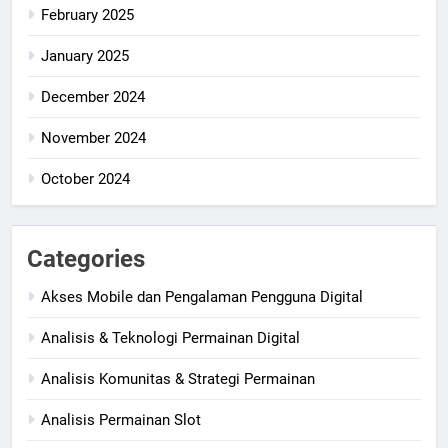
February 2025
January 2025
December 2024
November 2024
October 2024
Categories
Akses Mobile dan Pengalaman Pengguna Digital
Analisis & Teknologi Permainan Digital
Analisis Komunitas & Strategi Permainan
Analisis Permainan Slot