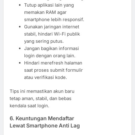
Tutup aplikasi lain yang
memakan RAM agar
smartphone lebih responsif.
Gunakan jaringan internet
stabil, hindari Wi-Fi publik
yang sering putus.
Jangan bagikan informasi
login dengan orang lain.
Hindari merefresh halaman
saat proses submit formulir
atau verifikasi kode.
Tips ini memastikan akun baru
tetap aman, stabil, dan bebas
kendala saat login.
6. Keuntungan Mendaftar
Lewat Smartphone Anti Lag