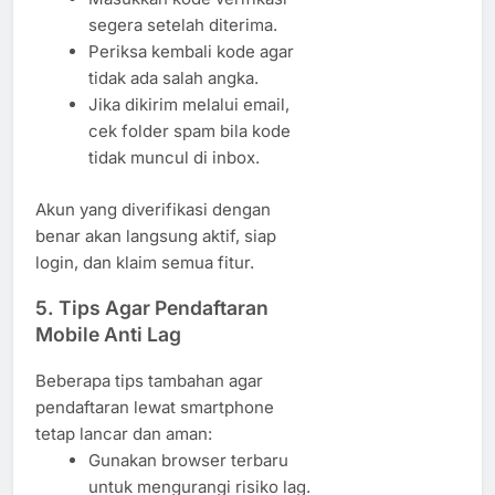
segera setelah diterima.
Periksa kembali kode agar
tidak ada salah angka.
Jika dikirim melalui email,
cek folder spam bila kode
tidak muncul di inbox.
Akun yang diverifikasi dengan
benar akan langsung aktif, siap
login, dan klaim semua fitur.
5. Tips Agar Pendaftaran
Mobile Anti Lag
Beberapa tips tambahan agar
pendaftaran lewat smartphone
tetap lancar dan aman:
Gunakan browser terbaru
untuk mengurangi risiko lag.