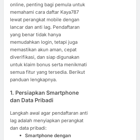
online, penting bagi pemula untuk
memahami cara daftar Kaya787
lewat perangkat mobile dengan
lancar dan anti lag. Pendaftaran
yang benar tidak hanya
memudahkan login, tetapi juga
memastikan akun aman, cepat
diverifikasi, dan siap digunakan
untuk klaim bonus serta menikmati
semua fitur yang tersedia. Berikut
panduan lengkapnya.
1. Persiapkan Smartphone
dan Data Pribadi
Langkah awal agar pendaftaran anti
lag adalah menyiapkan perangkat
dan data pribadi:
Smartphone dengan