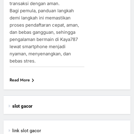
transaksi dengan aman.
Bagi pemula, panduan langkah
demi langkah ini memastikan
proses pendaftaran cepat, aman,
dan bebas gangguan, sehingga
pengalaman bermain di Kaya787
lewat smartphone menjadi
nyaman, menyenangkan, dan
bebas stres.
Read More
slot gacor
link slot gacor