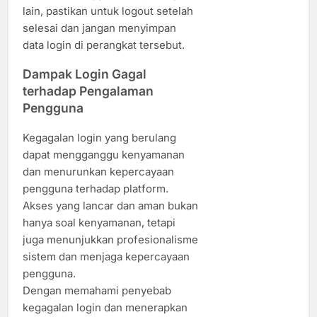
lain, pastikan untuk logout setelah
selesai dan jangan menyimpan
data login di perangkat tersebut.
Dampak Login Gagal
terhadap Pengalaman
Pengguna
Kegagalan login yang berulang
dapat mengganggu kenyamanan
dan menurunkan kepercayaan
pengguna terhadap platform.
Akses yang lancar dan aman bukan
hanya soal kenyamanan, tetapi
juga menunjukkan profesionalisme
sistem dan menjaga kepercayaan
pengguna.
Dengan memahami penyebab
kegagalan login dan menerapkan