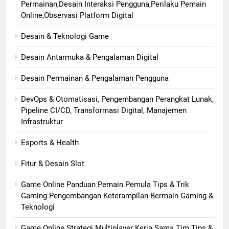
Permainan,Desain Interaksi Pengguna,Perilaku Pemain
Online,Observasi Platform Digital
Desain & Teknologi Game
Desain Antarmuka & Pengalaman Digital
Desain Permainan & Pengalaman Pengguna
DevOps & Otomatisasi, Pengembangan Perangkat Lunak,
Pipeline CI/CD, Transformasi Digital, Manajemen
Infrastruktur
Esports & Health
Fitur & Desain Slot
Game Online Panduan Pemain Pemula Tips & Trik
Gaming Pengembangan Keterampilan Bermain Gaming &
Teknologi
Game Online Strategi Multiplayer Kerja Sama Tim Tips &