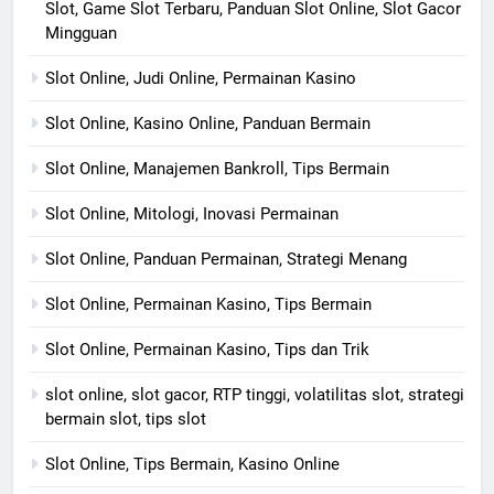
Slot, Game Slot Terbaru, Panduan Slot Online, Slot Gacor
Mingguan
Slot Online, Judi Online, Permainan Kasino
Slot Online, Kasino Online, Panduan Bermain
Slot Online, Manajemen Bankroll, Tips Bermain
Slot Online, Mitologi, Inovasi Permainan
Slot Online, Panduan Permainan, Strategi Menang
Slot Online, Permainan Kasino, Tips Bermain
Slot Online, Permainan Kasino, Tips dan Trik
slot online, slot gacor, RTP tinggi, volatilitas slot, strategi
bermain slot, tips slot
Slot Online, Tips Bermain, Kasino Online