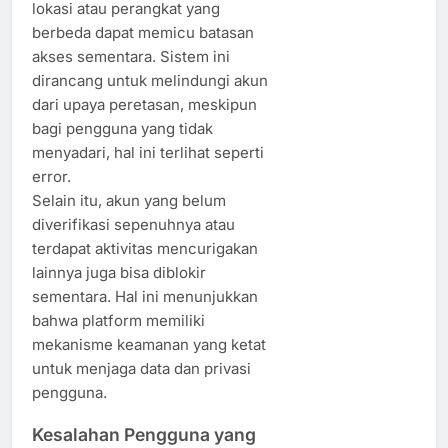
lokasi atau perangkat yang
berbeda dapat memicu batasan
akses sementara. Sistem ini
dirancang untuk melindungi akun
dari upaya peretasan, meskipun
bagi pengguna yang tidak
menyadari, hal ini terlihat seperti
error.
Selain itu, akun yang belum
diverifikasi sepenuhnya atau
terdapat aktivitas mencurigakan
lainnya juga bisa diblokir
sementara. Hal ini menunjukkan
bahwa platform memiliki
mekanisme keamanan yang ketat
untuk menjaga data dan privasi
pengguna.
Kesalahan Pengguna yang