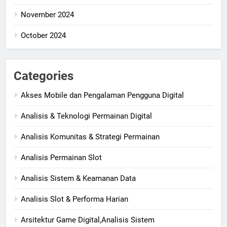
November 2024
October 2024
Categories
Akses Mobile dan Pengalaman Pengguna Digital
Analisis & Teknologi Permainan Digital
Analisis Komunitas & Strategi Permainan
Analisis Permainan Slot
Analisis Sistem & Keamanan Data
Analisis Slot & Performa Harian
Arsitektur Game Digital,Analisis Sistem